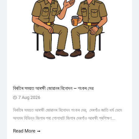
বিৰতিৰ সময়ত আৰক্ষী জোৱানৰ বিনোদন – শংকৰ দেৱ
7 Aug 2026
বিৰতিৰ সময়ত আৰক্ষী জোৱানৰ বিনোদন শংকৰ দেৱ, দেৰগাঁও জাতি ধৰ্ম ভেদে
অসমৰ বিভিন্ন জিলাৰ পৰা গোলাঘাট জিলাৰ দেৰগাঁও আৰক্ষী প্ৰশিক্ষণ...
Read More