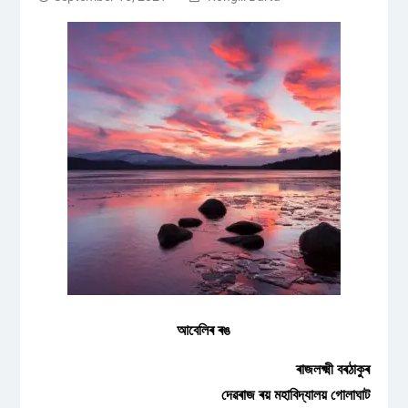
আবেলিৰ ৰঙ
ৰাজলক্ষ্মী বৰঠাকুৰ
দেৱৰাজ ৰয় মহাবিদ্যালয় গোলাঘাট