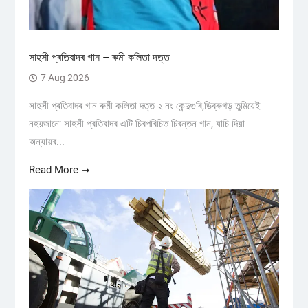
সাহসী প্ৰতিবাদৰ গান – ৰুমী কলিতা দত্ত
7 Aug 2026
সাহসী প্ৰতিবাদৰ গান ৰুমী কলিতা দত্ত ২ নং কেন্দুগুৰি,ডিব্ৰুগড় তুমিয়েই
নহয়জানো সাহসী প্ৰতিবাদৰ এটি চিৰপৰিচিত চিৰন্তন গান, যাচি দিয়া
অন্যায়ৰ...
Read More