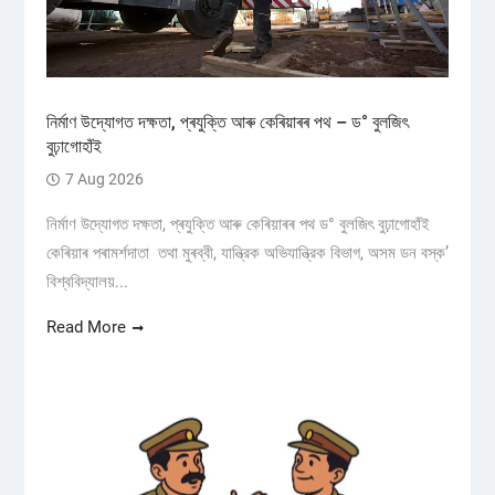
নিৰ্মাণ উদ্যোগত দক্ষতা, প্ৰযুক্তি আৰু কেৰিয়াৰৰ পথ – ড° বুলজিৎ
বুঢ়াগোহাঁই
7 Aug 2026
নিৰ্মাণ উদ্যোগত দক্ষতা, প্ৰযুক্তি আৰু কেৰিয়াৰৰ পথ ড° বুলজিৎ বুঢ়াগোহাঁই
কেৰিয়াৰ পৰামৰ্শদাতা তথা মুৰব্বী, যান্ত্রিক অভিযান্ত্রিক বিভাগ, অসম ডন বস্ক’
বিশ্ববিদ্যালয়...
Read More