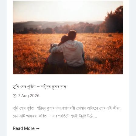
তুমি মোৰ পূৰ্ণতা – শচীন্দ্ৰ কুমাৰ দাস
7 Aug 2026
তুমি মোৰ পূৰ্ণতা শচীন্দ্ৰ কুমাৰ দাস,পলাশবাৰী তোমাৰ অবিহনে মোৰ এই জীৱন,
যেন এটি আধৰুৱা কবিতা— যাৰ প্ৰতিটো শব্দই উচুপি উঠে,...
Read More