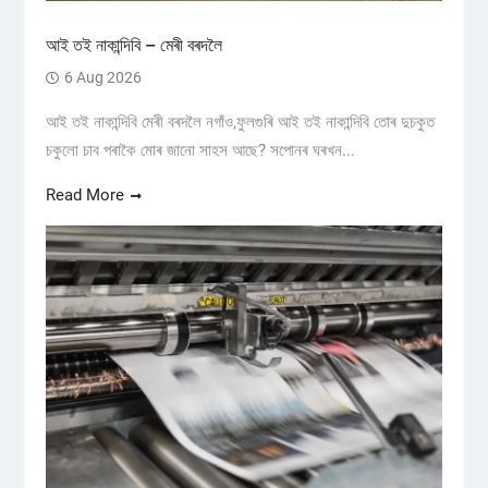
আই তই নাকান্দিবি – মেৰী বৰদলৈ
6 Aug 2026
আই তই নাকান্দিবি মেৰী বৰদলৈ নগাঁও,ফুলগুৰি আই তই নাকান্দিবি তোৰ দুচকুত
চকুলো চাব পৰাকৈ মোৰ জানো সাহস আছে? সপোনৰ ঘৰখন...
Read More