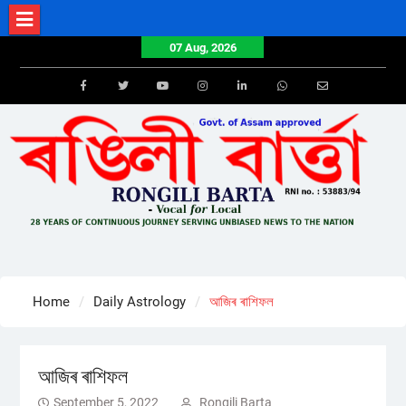
Skip
to
07 Aug, 2026
content
Facebook
Twitter
Youtube
Instagram
LinkedIn
Whatsapp
Email
Home
Daily Astrology
আজিৰ ৰাশিফল
আজিৰ ৰাশিফল
September 5, 2022
Rongili Barta