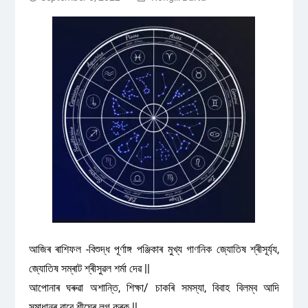
আজিৰ ৰাশিফল -বিশুদ্ধ পূৰ্ণাঙ্গ পঞ্জিকাৰ মুখ্য গাণনিক জ্যোতিষ শ্ৰীসূৰ্য্য,
জ্যোতিষ সম্ৰাট শ্ৰীসুৱল শৰ্মা দেৱ ||
আপোনাৰ ঘৰুৱা অশান্তি, শিক্ষা/ চাকৰি সমস্যা, বিবাহ বিলম্ব আদি
সমাধানৰ বাবে শীঘ্ৰে লগ কৰক ||