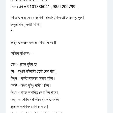
যোগাযোগ = 9101835041 , 9854200799 ||
আজি ভাদ মাহৰ ১৯ তাৰিখ সোমবাৰ , ইংৰাজী ৫ চেপ্তেম্বৰ |
শুক্লা পক্ষ , দশমী তিথি ||
*
ভক্ষ্যাভক্ষ্যঃ= কলমৌ খোৱা নিষেধ ||
আজিৰ ৰাশিফলঃ =
মেষ = সন্মান বৃদ্ধি হব
বৃষ = স্থান পৰিবৰ্তন হোৱা দেখা যায় |
মিথুন = কৰ্মত সাফল্য অৰ্জন কৰিব |
কৰ্কট = সঞ্চয় বৃদ্ধি কৰিব পাৰিব |
সিংহ = গৃহত অশান্তি দেখা দিব পাৰে |
কন্যা = ৰোগৰ পৰা আৰোগ্য লাভ কৰিব |
তুলা = অপবাদৰ যোগ চলিছে |