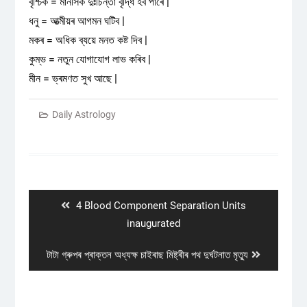
বৃশ্চিক = মানসিক দুঃচিন্তা বৃদ্ধি হব পাৰে |
ধনু = আত্মীয়ৰ আগমন ঘটিব |
মকৰ = অধিক ব্যয়ে মনত কষ্ট দিব |
কুম্ভ = নতুন যোগাযোগ লাভ কৰিব |
মীন = ভ্ৰমণত সুখ আছে |
Daily Astrology
Post
navigation
Previous
4 Blood Component Separation Units
post:
inaugurated
Next
টাটা গ্ৰুপৰ প্ৰাক্তন অধ্যক্ষ চাইৰাছ মিষ্ট্ৰীৰ পথ দুৰ্ঘটনাত মৃত্যু
post: