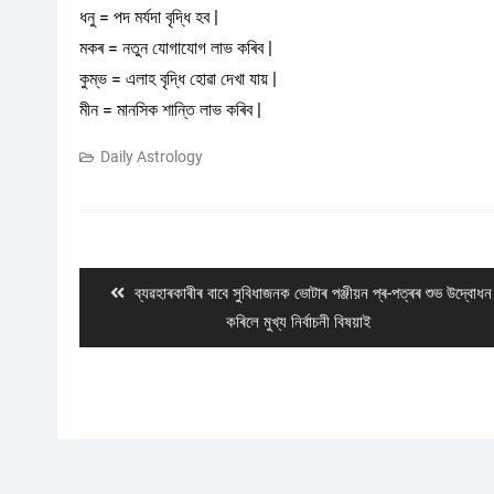
ধনু = পদ মৰ্যদা বৃদ্ধি হব |
মকৰ = নতুন যোগাযোগ লাভ কৰিব |
কুম্ভ = এলাহ বৃদ্ধি হোৱা দেখা যায় |
মীন = মানসিক শান্তি লাভ কৰিব |
Daily Astrology
Post
navigation
Previous
ব্যৱহাৰকাৰীৰ বাবে সুবিধাজনক ভােটাৰ পঞ্জীয়ন প্ৰ-পত্ৰৰ শুভ উদ্বোধন
post:
কৰিলে মুখ্য নির্বাচনী বিষয়াই