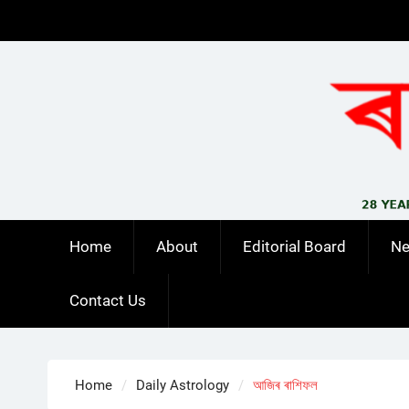
Skip
to
content
Home
About
Editorial Board
N
Contact Us
Home
Daily Astrology
আজিৰ ৰাশিফল