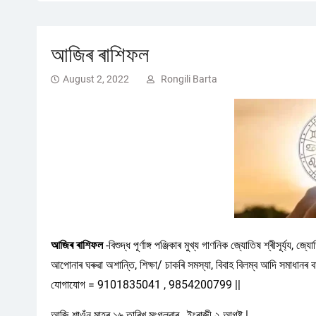
আজিৰ ৰাশিফল
August 2, 2022
Rongili Barta
আজিৰ ৰাশিফল
-বিশুদ্ধ পূৰ্ণাঙ্গ পঞ্জিকাৰ মুখ্য গাণনিক জ্যোতিষ শ্ৰীসূৰ্য্য, জ্য
আপোনাৰ ঘৰুৱা অশান্তি, শিক্ষা/ চাকৰি সমস্যা, বিবাহ বিলম্ব আদি সমাধানৰ ব
যোগাযোগ = 9101835041 , 9854200799 ||
আজি শাওঁন মাহৰ ১৬ তাৰিখ মংগলবাৰ , ইংৰাজী ২ আগষ্ট |