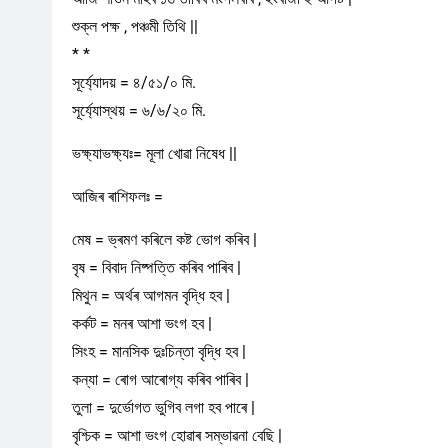
শুক্ল পক্ষ , পঞ্চমী তিথি ||
* *
সূৰ্য্যোদয় = ৪/৫১/০ মি.
সূৰ্য্যোস্থয় = ৬/৬/২০ মি.
ভক্ষ্যাভক্ষ্যঃ= মূলা খোৱা নিষেধ ||
আজিৰ ৰাশিফলঃ =
মেষ = ভ্ৰমণ কৰিলে কষ্ট ভোগ কৰিব |
বৃষ = বিবাদ নিষ্পত্তি কৰিব পাৰিব |
মিথুন = অৰ্থৰ আগমন বৃদ্ধি হব |
কৰ্কট = মনৰ আশা ভংগ হব |
সিংহ = মানসিক দুঃচিন্তা বৃদ্ধি হব |
কন্যা = ৰোগ আৰোগ্য কৰিব পাৰিব |
তুলা = দুৰ্ভোগত ভুগিব লগা হব পাৰে |
বৃশ্চিক = আশা ভংগ হোৱাৰ সম্ভাৱনা বেছি |