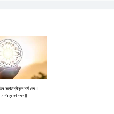
োতিষ সম্ৰাট শ্ৰীসুৱল শৰ্মা দেৱ ||
াবে শীঘ্ৰে লগ কৰক ||