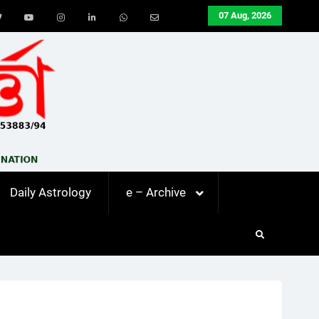
07 Aug, 2026
ook
Twitter
Youtube
Instagram
LinkedIn
Whatsapp
Email
Daily Astrology
e – Archive