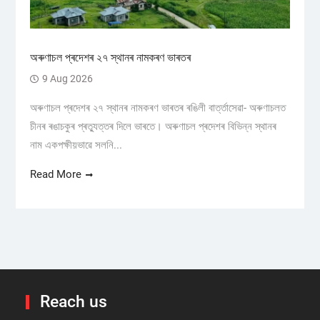
অৰুণাচল প্ৰদেশৰ ২৭ স্থানৰ নামকৰণ ভাৰতৰ
9 Aug 2026
অৰুণাচল প্ৰদেশৰ ২৭ স্থানৰ নামকৰণ ভাৰতৰ ৰঙিলী বাৰ্ত্তাসেৱা- অৰুণাচলত
চীনৰ ৰঙাচকুৰ প্ৰত্যুত্তৰ দিলে ভাৰতে। অৰুণাচল প্ৰদেশৰ বিভিন্ন স্থানৰ
নাম একপক্ষীয়ভাৱে সলনি...
Read More
Reach us