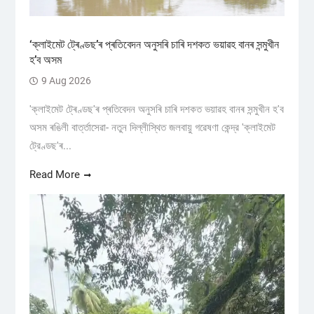
‘ক্লাইমেট ট্ৰেণ্ডছ’ৰ প্ৰতিবেদন অনুসৰি চাৰি দশকত ভয়াৱহ বানৰ সন্মুখীন
হ’ব অসম
9 Aug 2026
'ক্লাইমেট ট্ৰেণ্ডছ'ৰ প্ৰতিবেদন অনুসৰি চাৰি দশকত ভয়াৱহ বানৰ সন্মুখীন হ'ব
অসম ৰঙিলী বাৰ্ত্তাসেৱা- নতুন দিল্লীস্থিত জলবায়ু গৱেষণা কেন্দ্র 'ক্লাইমেট
ট্রেণ্ডছ'ৰ...
Read More