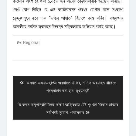
কাৰ্টেলৰ অংশ হৈ থকা ১,০৫০ জন অবৈধ বেদখলকাৰীক উচ্ছেদ কৰিছে।
তেওঁ যোগ দিছিল যে এই কাৰ্টেলবোৰৰ ঔষধৰ যোগান আৰু সংৰক্ষণ
কেন্দ্ৰসমূহৰ বাবে এক “ডাঙৰ আঘাত” হিচাপে কাম কৰিব। ৰাজ্যখনৰ
আৰক্ষীয়ে বৰ্তমান ড্ৰাগছৰ বিৰুদ্ধে সক্ৰিয়ভাৱে অভিযান চলাই আছে।
Regional
Post
navigation
Previous
অসমত এএফএছপিএ অব্যাহত থাকিব, শান্তি অব্যাহত থাকিলে
post:
প্ৰত্যাহাৰ কৰা হ’ব: মুখ্যমন্ত্ৰী
Next
ডি ককৰ অনুপস্থিতি হৈছে দক্ষিণ আফ্ৰিকাত টেষ্ট শৃংখলা জিকাৰ ভাৰতৰ
post:
সৰ্বশ্ৰেষ্ঠ সুযোগ: গাভাস্কাৰ