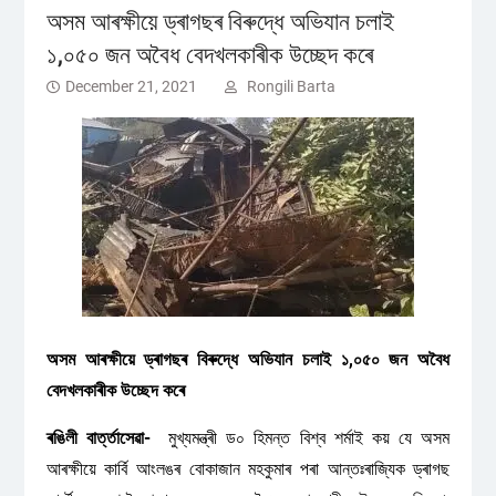
অসম আৰক্ষীয়ে ড্ৰাগছৰ বিৰুদ্ধে অভিযান চলাই
১,০৫০ জন অবৈধ বেদখলকাৰীক উচ্ছেদ কৰে
December 21, 2021
Rongili Barta
অসম আৰক্ষীয়ে ড্ৰাগছৰ বিৰুদ্ধে অভিযান চলাই ১,০৫০ জন অবৈধ
বেদখলকাৰীক উচ্ছেদ কৰে
ৰঙিলী বাৰ্ত্তাসেৱা-
মুখ্যমন্ত্ৰী ড০ হিমন্ত বিশ্ব শৰ্মাই কয় যে অসম
আৰক্ষীয়ে কাৰ্বি আংলঙৰ বোকাজান মহকুমাৰ পৰা আন্তঃৰাজ্যিক ড্ৰাগছ