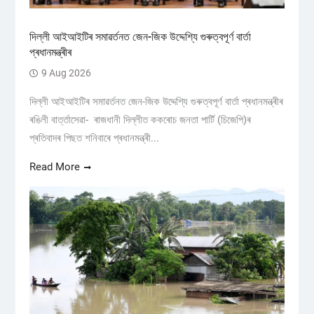
দিল্লী আইআইটিৰ সমাৱৰ্তনত জেন-জিক উদ্দেশ্যি গুৰুত্বপূৰ্ণ বাৰ্তা
প্ৰধানমন্ত্ৰীৰ
9 Aug 2026
দিল্লী আইআইটিৰ সমাৱৰ্তনত জেন-জিক উদ্দেশ্যি গুৰুত্বপূৰ্ণ বাৰ্তা প্ৰধানমন্ত্ৰীৰ
ৰঙিলী বাৰ্ত্তাসেৱা- ৰাজধানী দিল্লীত ককৰোচ জনতা পাৰ্টি (চিজেপি)ৰ
প্ৰতিবাদৰ পিছত শনিবাৰে প্ৰধানমন্ত্ৰী...
Read More