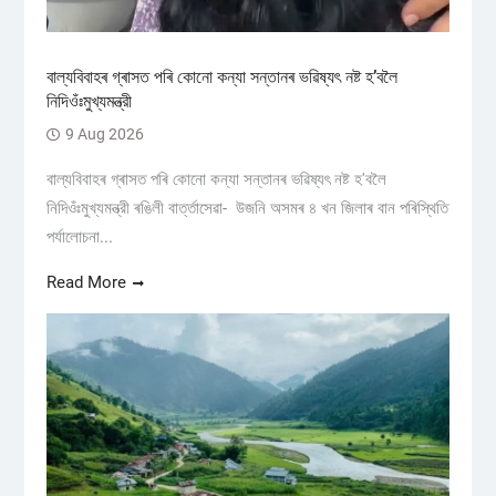
বাল্যবিবাহৰ গ্ৰাসত পৰি কোনো কন্যা সন্তানৰ ভৱিষ্যৎ নষ্ট হ’বলৈ
নিদিওঁঃমুখ্যমন্ত্রী
9 Aug 2026
বাল্যবিবাহৰ গ্ৰাসত পৰি কোনো কন্যা সন্তানৰ ভৱিষ্যৎ নষ্ট হ'বলৈ
নিদিওঁঃমুখ্যমন্ত্রী ৰঙিলী বাৰ্ত্তাসেৱা- উজনি অসমৰ ৪ খন জিলাৰ বান পৰিস্থিতি
পৰ্যালোচনা...
Read More