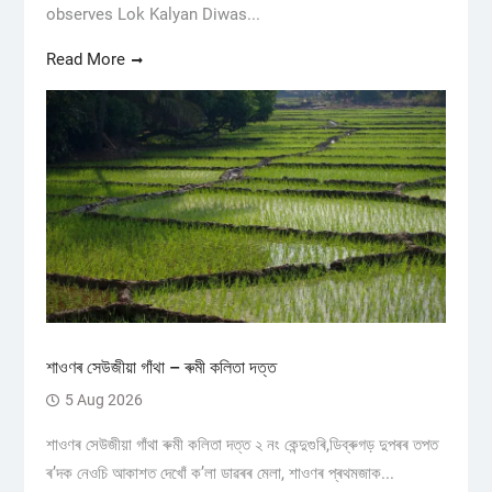
observes Lok Kalyan Diwas...
Read More
শাওণৰ সেউজীয়া গাঁথা – ৰুমী কলিতা দত্ত
5 Aug 2026
শাওণৰ সেউজীয়া গাঁথা ৰুমী কলিতা দত্ত ২ নং কেন্দুগুৰি,ডিব্ৰুগড় ​দুপৰৰ তপত
ৰ’দক নেওচি আকাশত দেখোঁ ক’লা ডাৱৰৰ মেলা, শাওণৰ প্ৰথমজাক...