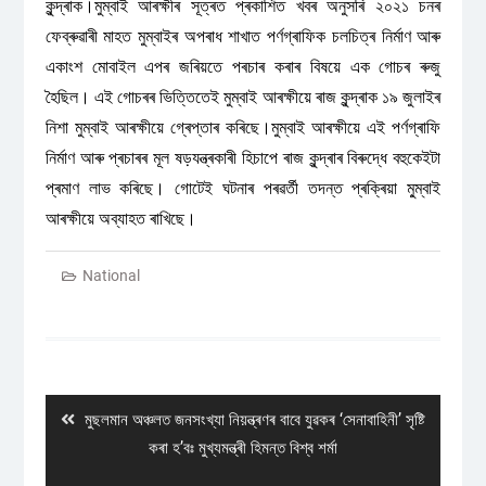
কুন্দ্ৰাক।মুম্বাই আৰক্ষীৰ সূত্ৰত প্ৰকাশিত খবৰ অনুসৰি ২০২১ চনৰ
ফেব্ৰুৱাৰী মাহত মুম্বাইৰ অপৰাধ শাখাত পৰ্ণগ্ৰাফিক চলচিত্ৰ নিৰ্মাণ আৰু
একাংশ মোবাইল এপৰ জৰিয়তে পৰচাৰ কৰাৰ বিষয়ে এক গোচৰ ৰুজু
হৈছিল। এই গোচৰৰ ভিত্তিতেই মুম্বাই আৰক্ষীয়ে ৰাজ কুন্দ্ৰাক ১৯ জুলাইৰ
নিশা মুম্বাই আৰক্ষীয়ে গ্ৰেপ্তাৰ কৰিছে।মুম্বাই আৰক্ষীয়ে এই পৰ্ণগ্ৰাফি
নিৰ্মাণ আৰু প্ৰচাৰৰ মূল ষড়যন্ত্ৰকাৰী হিচাপে ৰাজ কুন্দ্ৰাৰ বিৰুদ্ধে বহুকেইটা
প্ৰমাণ লাভ কৰিছে। গোটেই ঘটনাৰ পৰৱৰ্তী তদন্ত প্ৰক্ৰিয়া মু্ম্বাই
আৰক্ষীয়ে অব্যাহত ৰাখিছে।
National
Post
navigation
Previous
মুছলমান অঞ্চলত জনসংখ্যা নিয়ন্ত্ৰণৰ বাবে যুৱকৰ ‘সেনাবাহিনী’ সৃষ্টি
post:
কৰা হ’বঃ মুখ্যমন্ত্ৰী হিমন্ত বিশ্ব শৰ্মা