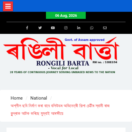
Skip
to
06 Aug, 2026
content
Facebook
Twitter
Youtube
Instagram
LinkedIn
Whatsapp
Email
Home
National
অশ্লীল ছবি নিৰ্মাণ কৰা বাবে বলিউডৰ অভিনেত্ৰী শিল্পা চেট্টীৰ স্বামী ৰাজ
কুন্দ্ৰাক আটক কৰিছে মুম্বাই আৰক্ষীয়ে