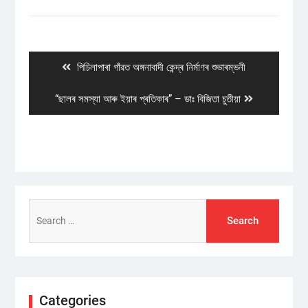
Post
navigation
Previous
পিচিলাপাৰা গাঁ‌ৱত অঙ্গনাবাদী কেন্দ্ৰ নিৰ্মাণৰ শুভাৰম্ভনী
post:
Next
“ছালৰ সমস্যা আৰু ইয়াৰ প্ৰতিকাৰ” – ডাঃ বিজিতা চুতীয়া
post:
Search
for:
Categories