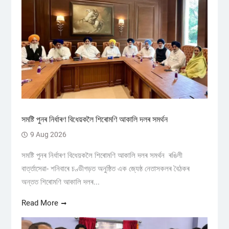
সমষ্টি পুনৰ নিৰ্ধাৰণ বিধেয়কলৈ শিৰোমণি আকালি দলৰ সমর্থন
9 Aug 2026
সমষ্টি পুনৰ নিৰ্ধাৰণ বিধেয়কলৈ শিৰোমণি আকালি দলৰ সমর্থন ৰঙিলী
বাৰ্ত্তাসেৱা- শনিবাৰে চণ্ডীগড়ত অনুষ্ঠিত এক জ্যেষ্ঠ নেতাসকলৰ বৈঠকৰ
অন্তত শিৰোমণি আকালি দলৰ...
Read More