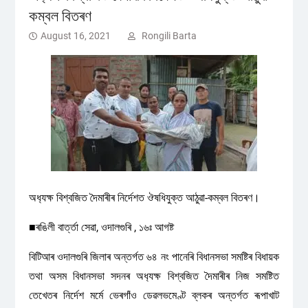
কম্বল বিতৰণ
August 16, 2021
Rongili Barta
অধ‍্যক্ষ বিশ্বজিত দৈমাৰীৰ নিৰ্দেশত ঔষধিযুক্ত আঠুৱা-কম্বল বিতৰণ।
■ৰঙিলী বাৰ্ত্তা সেৱা, ওদালগুৰি , ১৬ঃ আগষ্ট
বিটিআৰ ওদালগুৰি জিলাৰ অন্তৰ্গত ৬৪ নং পানেৰি বিধানসভা সমষ্টিৰ বিধায়ক
তথা অসম বিধানসভা সদনৰ অধ‍্যক্ষ বিশ্বজিত দৈমাৰীৰ নিজ সমষ্টিত
তেখেতৰ নিৰ্দেশ মৰ্মে ভেৰগাঁও ডেৱলভমেণ্ট ব্লকৰ অন্তৰ্গত ৰূপাখাট