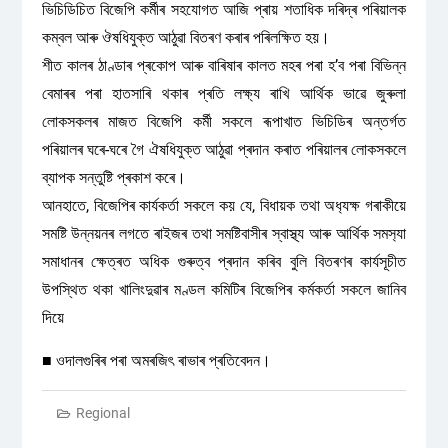
ভিচিডিচিত বিজেপি কৰ্মীৰ সহযোগত আজি প্ৰায় শতাধিক দৰিদ্ৰ পৰিয়ালক
কম্বল আৰু ঔষধিযুক্ত আঠুৱা বিতৰণ কৰাৰ পৰিলক্ষিত হয়।
শীত কালৰ ঠাণ্ডাৰ প্ৰকোপ আৰু বাৰিষাৰ কালত মহৰ পৰা হ’ব পৰা বিভিন্ন
বেমাৰৰ পৰা হাতসাৰি থকাৰ প্ৰতি লক্ষ্য ৰাখি আৰ্থিক ভাৱে জুৰুলা
লোকসকলৰ মাজত বিজেপি কৰ্মী সকলে ৰূপাখাত ভিচিডিৰ অন্তৰ্গত
পৰিয়ালৰ ঘৰে-ঘৰে গৈ ঐষধিযুক্ত আঠুৱা প্ৰদান কৰাত পৰিয়ালৰ লোকসকলে
ব্যাপক সন্তুষ্টি প্ৰকাশ কৰে।
আনহাতে, বিজেপিৰ কাৰ্যকৰ্তা সকলে কয় যে, বিধায়ক তথা অধ‍্যক্ষ গৰাকীয়ে
সমষ্টি উন্নয়নৰ লগতে ৰাইজৰ তথা সমষ্টিবাসীৰ স্বাস্থ্য আৰু আৰ্থিক সমস‍্যা
সমাধানৰ ক্ষেত্ৰত অধিক গুৰুত্ব প্ৰদান কৰিব বুলি বিতৰণৰ কাৰ্যসূচীত
উপস্থিত থকা খালিংদুৱাৰ মণ্ডল কমিটিৰ বিজেপিৰ কৰ্মকৰ্তা সকলে জানিব
দিয়ে
■ ওদালগুৰিৰ পৰা অমৰজিৎ ৰাভাৰ প্ৰতিবেদন।
Regional