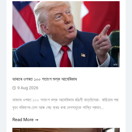
ভাৰতৰ ওপৰত ১০০ শতাংশ শুল্ক আমেৰিকাৰ
9 Aug 2026
ভাৰতৰ ওপৰত ১০০ শতাংশ শুল্ক আমেৰিকাৰ ৰঙিলী বাৰ্ত্তাসেৱা- ৰাছিয়াৰ পৰা
বৃহৎ পৰিমাণৰ তেল আৰু গেছ ক্ৰয় কৰা দেশসমূহক শাস্তি প্ৰদান...
Read More