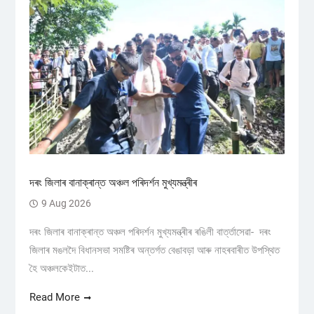
দৰং জিলাৰ বানাক্ৰান্ত অঞ্চল পৰিদৰ্শন মুখ্যমন্ত্ৰীৰ
9 Aug 2026
দৰং জিলাৰ বানাক্ৰান্ত অঞ্চল পৰিদৰ্শন মুখ্যমন্ত্ৰীৰ ৰঙিলী বাৰ্ত্তাসেৱা- দৰং
জিলাৰ মঙলদৈ বিধানসভা সমষ্টিৰ অন্তৰ্গত বেঙাবড়া আৰু নাহৰবাৰীত উপস্থিত
হৈ অঞ্চলকেইটাত...
Read More