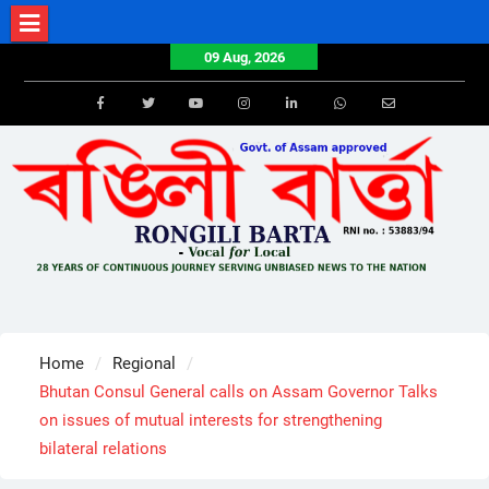
Skip
to
09 Aug, 2026
content
Facebook
Twitter
Youtube
Instagram
LinkedIn
Whatsapp
Email
Home
Regional
Bhutan Consul General calls on Assam Governor Talks
on issues of mutual interests for strengthening
bilateral relations