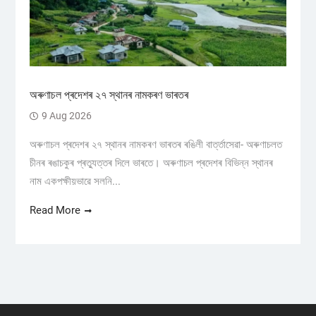
অৰুণাচল প্ৰদেশৰ ২৭ স্থানৰ নামকৰণ ভাৰতৰ
9 Aug 2026
অৰুণাচল প্ৰদেশৰ ২৭ স্থানৰ নামকৰণ ভাৰতৰ ৰঙিলী বাৰ্ত্তাসেৱা- অৰুণাচলত
চীনৰ ৰঙাচকুৰ প্ৰত্যুত্তৰ দিলে ভাৰতে। অৰুণাচল প্ৰদেশৰ বিভিন্ন স্থানৰ
নাম একপক্ষীয়ভাৱে সলনি...
Read More