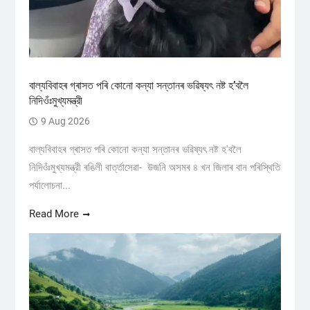
বাল্যবিবাহৰ গ্ৰাসত পৰি কোনো কন্যা সন্তানৰ ভৱিষ্যৎ নষ্ট হ’বলৈ
নিদিওঁঃমুখ্যমন্ত্রী
9 Aug 2026
বাল্যবিবাহৰ গ্ৰাসত পৰি কোনো কন্যা সন্তানৰ ভৱিষ্যৎ নষ্ট হ'বলৈ
নিদিওঁঃমুখ্যমন্ত্রী ৰঙিলী বাৰ্ত্তাসেৱা- উজনি অসমৰ ৪ খন জিলাৰ বান পৰিস্থিতি
পৰ্যালোচনা...
Read More