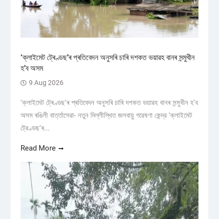
‘ক্লাইমেট ট্ৰেণ্ডছ’ৰ প্ৰতিবেদন অনুসৰি চাৰি দশকত ভয়াৱহ বানৰ সন্মুখীন
হ’ব অসম
9 Aug 2026
'ক্লাইমেট ট্ৰেণ্ডছ'ৰ প্ৰতিবেদন অনুসৰি চাৰি দশকত ভয়াৱহ বানৰ সন্মুখীন হ'ব
অসম ৰঙিলী বাৰ্ত্তাসেৱা- নতুন দিল্লীস্থিত জলবায়ু গৱেষণা কেন্দ্র 'ক্লাইমেট
ট্রেণ্ডছ'ৰ...
Read More