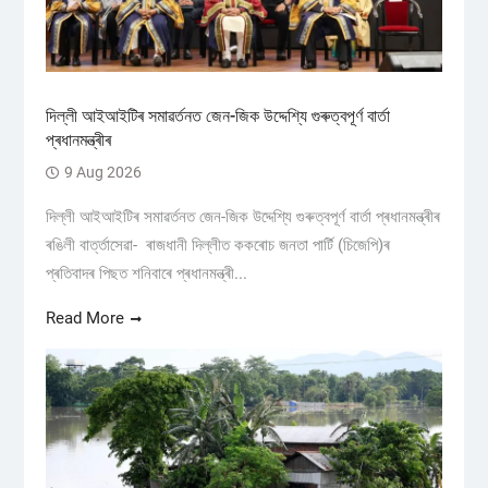
দিল্লী আইআইটিৰ সমাৱৰ্তনত জেন-জিক উদ্দেশ্যি গুৰুত্বপূৰ্ণ বাৰ্তা
প্ৰধানমন্ত্ৰীৰ
9 Aug 2026
দিল্লী আইআইটিৰ সমাৱৰ্তনত জেন-জিক উদ্দেশ্যি গুৰুত্বপূৰ্ণ বাৰ্তা প্ৰধানমন্ত্ৰীৰ
ৰঙিলী বাৰ্ত্তাসেৱা- ৰাজধানী দিল্লীত ককৰোচ জনতা পাৰ্টি (চিজেপি)ৰ
প্ৰতিবাদৰ পিছত শনিবাৰে প্ৰধানমন্ত্ৰী...
Read More