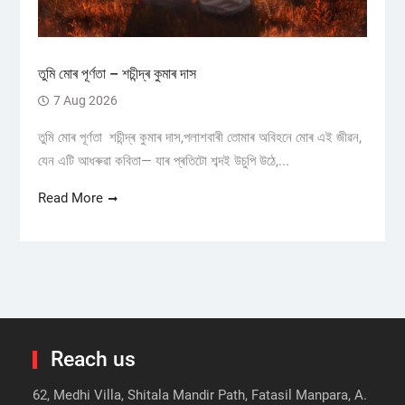
তুমি মোৰ পূৰ্ণতা – শচীন্দ্ৰ কুমাৰ দাস
7 Aug 2026
তুমি মোৰ পূৰ্ণতা শচীন্দ্ৰ কুমাৰ দাস,পলাশবাৰী তোমাৰ অবিহনে মোৰ এই জীৱন,
যেন এটি আধৰুৱা কবিতা— যাৰ প্ৰতিটো শব্দই উচুপি উঠে,...
Read More
Reach us
62, Medhi Villa, Shitala Mandir Path, Fatasil Manpara, A.