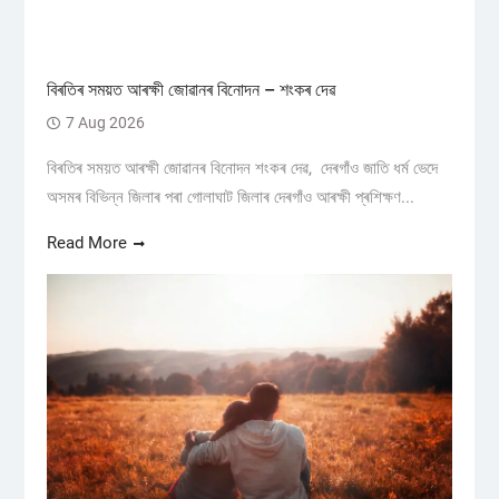
বিৰতিৰ সময়ত আৰক্ষী জোৱানৰ বিনোদন – শংকৰ দেৱ
7 Aug 2026
বিৰতিৰ সময়ত আৰক্ষী জোৱানৰ বিনোদন শংকৰ দেৱ, দেৰগাঁও জাতি ধৰ্ম ভেদে
অসমৰ বিভিন্ন জিলাৰ পৰা গোলাঘাট জিলাৰ দেৰগাঁও আৰক্ষী প্ৰশিক্ষণ...
Read More