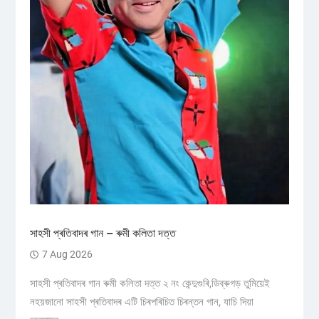
সাহসী প্ৰতিবাদৰ গান – ৰুমী কলিতা দত্ত
7 Aug 2026
সাহসী প্ৰতিবাদৰ গান ৰুমী কলিতা দত্ত ২ নং কেন্দুগুৰি,ডিব্ৰুগড় তুমিয়েই
নহয়জানো সাহসী প্ৰতিবাদৰ এটি চিৰপৰিচিত চিৰন্তন গান, যাচি দিয়া