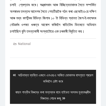
চলাই গ্ৰেপ্তাৰ কৰে। সন্ত্ৰাসবাদ আৰু বিচ্ছিন্নতাবাদৰ সৈতে সম্পৰ্কিত
অপৰাধৰ তদন্তৰ আদেশৰ সৈতে শেহতীয়াকৈ গঠন কৰা এছআইএ-য়ে দক্ষিণ
আৰু মধ্য কাশ্মীৰৰ বিভিন্ন জিলাৰ ১০ টা বিভিন্ন স্থানত জৈশ-ই-মহম্মদৰ
নেটৱৰ্কৰ ওপৰত গুৰুত্ব আৰোপ কৰিবলৈ ৰাতিটোৰ ভিতৰতে অভিযান
চলাইছিল বুলি তদন্তকাৰী সংস্থাটোৱে এক চৰকাৰী বিবৃতিত কয়।
National
Post
navigation
Previous
অচিনাক্ত ব্যক্তি এজনে এনএছএ অজিত ডোভালৰ বাসগৃহত প্ৰৱেশ
post:
কৰিবলৈ চেষ্টা কৰে
Next
ৰাহুল গান্ধীৰ বিৰুদ্ধে কৰা মন্তব্যৰ বাবে হাইডত অসমৰ মুখ্যমন্ত্ৰীৰ
post:
বিৰুদ্ধে গোচৰ ৰুজু