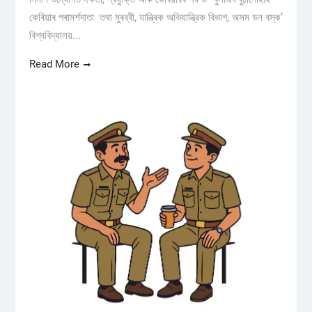
কেৰিয়াৰ পৰামৰ্শদাতা তথা মুৰব্বী, যান্ত্রিক অভিযান্ত্রিক বিভাগ, অসম ডন বস্ক’
বিশ্ববিদ্যালয়...
Read More