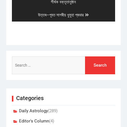
post:
শীৰ্ষক বক্তৃতানুষ্ঠান
Next
উত্তৰ–পূবত সাগৰীয় ধুমুহা প্ৰভাৱ
post:
Search
for:
Categories
Daily Astrology
(289)
Editor's Column
(4)