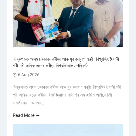
ডিব্ৰুগড়ত অসম চৰকাৰৰ ক্ৰীড়া আৰু যুৱ কল্যাণ মন্ত্ৰী বিশ্বজিৎ দৈমাৰী
শ্ৰী শ্ৰী অনিৰুদ্ধদেৱ ক্ৰীড়া বিশ্ববিদ্যালয় পৰিদৰ্শন
6 Aug 2026
ডিব্ৰুগড়ত অসম চৰকাৰৰ ক্ৰীড়া আৰু যুৱ কল্যাণ মন্ত্ৰী বিশ্বজিৎ দৈমাৰী শ্ৰী
শ্ৰী অনিৰুদ্ধদেৱ ক্ৰীড়া বিশ্ববিদ্যালয় পৰিদৰ্শন এম হাছিম আলী,ৰঙিলী
বাৰ্ত্তাসেৱা- অসমৰ ...
Read More