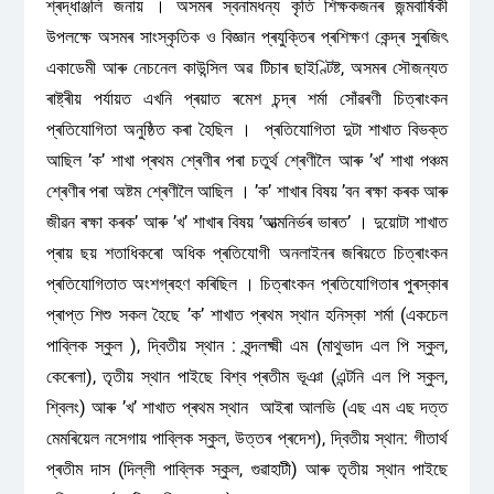
শ্ৰদ্ধাঞ্জলি জনায় । অসমৰ স্বনামধন্য কৃতি শিক্ষকজনৰ জন্মবাৰ্ষিকী
উপলক্ষে অসমৰ সাংস্কৃতিক ও বিজ্ঞান প্ৰযুক্তিৰ প্ৰশিক্ষণ কেন্দ্ৰ সুৰজিৎ
একাডেমী আৰু নেচনেল কাউন্সিল অৱ টিচাৰ ছাইণ্টিষ্ট, অসমৰ সৌজন্যত
ৰাষ্ট্ৰীয় পৰ্যায়ত এখনি প্ৰয়াত ৰমেশ চন্দ্ৰ শৰ্মা সোঁৱৰণী চিত্ৰাংকন
প্ৰতিযোগিতা অনুষ্ঠিত কৰা হৈছিল । প্ৰতিযোগিতা দুটা শাখাত বিভক্ত
আছিল ’ক’ শাখা প্ৰথম শ্ৰেণীৰ পৰা চতুৰ্থ শ্ৰেণীলৈ আৰু ’খ’ শাখা পঞ্চম
শ্ৰেণীৰ পৰা অষ্টম শ্ৰেণীলৈ আছিল । ’ক’ শাখাৰ বিষয় ’বন ৰক্ষা কৰক আৰু
জীৱন ৰক্ষা কৰক’ আৰু ’খ’ শাখাৰ বিষয় ’আত্মনিৰ্ভৰ ভাৰত’ । দুয়োটা শাখাত
প্ৰায় ছয় শতাধিকৰো অধিক প্ৰতিযোগী অনলাইনৰ জৰিয়তে চিত্ৰাংকন
প্ৰতিযোগিতাত অংশগ্ৰহণ কৰিছিল । চিত্ৰাংকন প্ৰতিযোগিতাৰ পুৰস্কাৰ
প্ৰাপ্ত শিশু সকল হৈছে ’ক’ শাখাত প্ৰথম স্থান হনিস্কা শৰ্মা (একচেল
পাব্লিক স্কুল ), দ্বিতীয় স্থান : বৃন্দলক্ষ্মী এম (মাথুভাদ এল পি স্কুল,
কেৰেলা), তৃতীয় স্থান পাইছে বিশ্ব প্ৰতীম ভূঞা (এন্টনি এল পি স্কুল,
শ্বিলং) আৰু ’খ’ শাখাত প্ৰথম স্থান আইৰা আলভি (এছ এম এছ দত্ত
মেমৰিয়েল নসেগায় পাব্লিক স্কুল, উত্তৰ প্ৰদেশ), দ্বিতীয় স্থান: গীতাৰ্থ
প্ৰতীম দাস (দিল্লী পাব্লিক স্কুল, গুৱাহাটী) আৰু তৃতীয় স্থান পাইছে