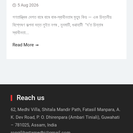
5 Aug 2026
গণতান্ত্ৰিক দেশত বাৰে বাৰে বাক-স্বাধীনতাৰ মৃত্যু কিয় — এক চিন্তনীয়
বিশ্লেষণ কল্পনা দত্ত লুইত নগৰ , নুনমাটি, গুৱাহাটী "য’ত চিন্তাৰ
স্বাধীনতা...
Read More
Reach us
62, Medhi Villa, Shitala Mandir Path, Fatasil Manpara, A.
K. Dev Road, P. O. Dhirenpara (Ambari Tiniali), Guwahati
– 781025, Assam, India
rongilibartamedhi@gmail.com