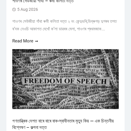
শাওণৰ সেউজীয়া গাঁথা – ৰুমী কলিতা দত্ত
5 Aug 2026
শাওণৰ সেউজীয়া গাঁথা ৰুমী কলিতা দত্ত ২ নং কেন্দুগুৰি,ডিব্ৰুগড় ​দুপৰৰ তপত
ৰ’দক নেওচি আকাশত দেখোঁ ক’লা ডাৱৰৰ মেলা, শাওণৰ প্ৰথমজাক...
Read More
গণতান্ত্ৰিক দেশত বাৰে বাৰে বাক-স্বাধীনতাৰ মৃত্যু কিয় — এক চিন্তনীয়
বিশ্লেষণ – কল্পনা দত্ত