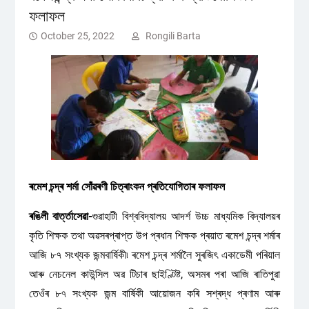
ফলাফল
October 25, 2022
Rongili Barta
ৰমেশ চন্দ্ৰ শৰ্মা সোঁৱৰণী চিত্ৰাংকন প্ৰতিযোগিতাৰ ফলাফল
ৰঙিলী বাৰ্ত্তাসেৱা-
গুৱাহাটী বিশ্ববিদ্যালয় আদৰ্শ উচ্চ মাধ্যমিক বিদ্যালয়ৰ
কৃতি শিক্ষক তথা অৱসৰপ্ৰাপ্ত উপ প্ৰধান শিক্ষক প্ৰয়াত ৰমেশ চন্দ্ৰ শৰ্মাৰ
আজি ৮৭ সংখ্যক জন্মবাৰ্ষিকী৷ ৰমেশ চন্দ্ৰ শৰ্মালৈ সুৰজিৎ একাডেমী পৰিয়াল
আৰু নেচনেল কাউন্সিল অৱ টিচাৰ ছাইণ্টিষ্ট, অসমৰ পৰা আজি ৰাতিপুৱা
তেওঁৰ ৮৭ সংখ্যক জন্ম বাৰ্ষিকী আয়োজন কৰি সশ্ৰদ্ধ প্ৰণাম আৰু