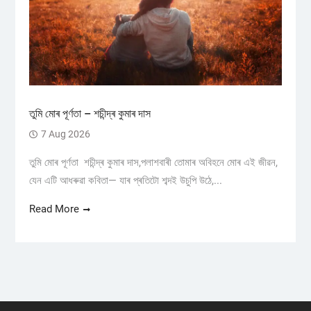
তুমি মোৰ পূৰ্ণতা – শচীন্দ্ৰ কুমাৰ দাস
7 Aug 2026
তুমি মোৰ পূৰ্ণতা শচীন্দ্ৰ কুমাৰ দাস,পলাশবাৰী তোমাৰ অবিহনে মোৰ এই জীৱন,
যেন এটি আধৰুৱা কবিতা— যাৰ প্ৰতিটো শব্দই উচুপি উঠে,...
Read More