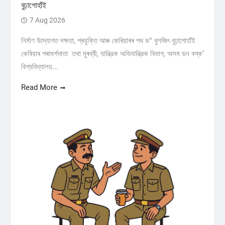
বুঢ়াগোহাঁই
7 Aug 2026
নিৰ্মাণ উদ্যোগত দক্ষতা, প্ৰযুক্তি আৰু কেৰিয়াৰৰ পথ ড° বুলজিৎ বুঢ়াগোহাঁই
কেৰিয়াৰ পৰামৰ্শদাতা তথা মুৰব্বী, যান্ত্রিক অভিযান্ত্রিক বিভাগ, অসম ডন বস্ক’
বিশ্ববিদ্যালয়...
Read More