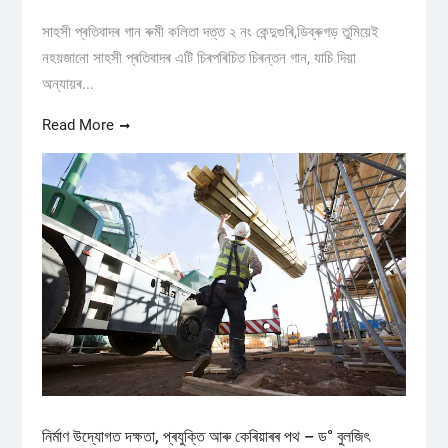
সাহসী প্ৰতিবাদৰ গান ৰুমী কলিতা দত্ত ২ নং কেন্দুগুৰি,ডিব্ৰুগড় তুমিয়েই
নহয়জানো সাহসী প্ৰতিবাদৰ এটি চিৰপৰিচিত চিৰন্তন গান, যাচি দিয়া
অন্যায়ৰ...
Read More
নিৰ্মাণ উদ্যোগত দক্ষতা, প্ৰযুক্তি আৰু কেৰিয়াৰৰ পথ – ড° বুলজিৎ