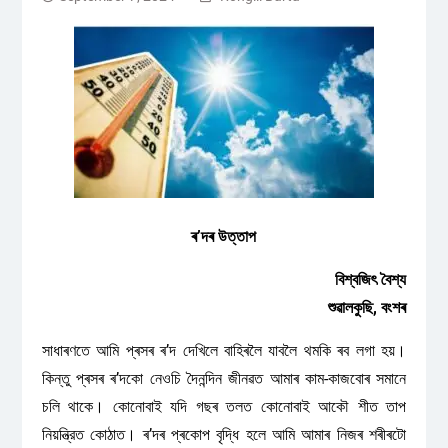
ৰ’দৰ উত্তাপ
বিশ্বজিৎ বৈশ্য
শুৱালকুছি, বংশৰ
সাধাৰণতে আমি প্ৰসৰ ৰ’দ দেখিলে বাহিৰলৈ যাবলৈ থমকি ৰব লগা হয়।
কিন্তু প্ৰসৰ ৰ’দকো নেওচি দৈনন্দিন জীনৱত আমাৰ কাম-কাজবোৰ সমানে
চলি থাকে। কোনোবাই যদি গছৰ তলত কোনোবাই আকৌ শীত তাপ
নিয়ন্ত্রিত কোঠাত। ৰ’দৰ প্ৰকোপ বৃদ্ধি হলে আমি আমাৰ নিজৰ শৰীৰটো