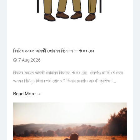
বিৰতিৰ সময়ত আৰক্ষী জোৱানৰ বিনোদন – শংকৰ দেৱ
7 Aug 2026
বিৰতিৰ সময়ত আৰক্ষী জোৱানৰ বিনোদন শংকৰ দেৱ, দেৰগাঁও জাতি ধৰ্ম ভেদে
অসমৰ বিভিন্ন জিলাৰ পৰা গোলাঘাট জিলাৰ দেৰগাঁও আৰক্ষী প্ৰশিক্ষণ...
Read More