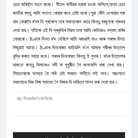
চেচা কৰিবলৈ যত্ন কৰো। শীতল পানীয়ৰ দ্বাৰা হওক লাগিলে,অন্য চেচা
জাতীয় বস্তু আমি সততে খোৱাৰ বাবে চেষ্টা কৰো।পুৱা বেঁলি ওলোৱাৰ পৰা
মাৰ যোৱালৈ ৰ’দৰ যি প্ৰকোপ তাৰ সমান্তৰাল ভাৱে কিন্তু বৰষুণৰো প্ৰভাৱ
দেখা যায়। গতিকে এই যি প্ৰকৃতিৰ নিয়ম তাক আমি কেতিয়াও নস্যাৎ কৰিব
নোৱাৰো। ঠাণ্ডাৰ দিনত ৰ’দ দেখিলে আমি আগুৱাই যাও আৰু গৰমৰ দিনত
পিছুৱাই আহো। ঠাণ্ডাৰ দিনবোৰত কাচিয়লি ৰ’দে আমাক শৰীৰৰ উত্তাপ
বৃদ্ধি কৰাত সহায় কৰে। গৰমৰ দিনবোৰত কিন্তু ই পৃথক। ৰ’দৰ উত্তাপৰ
মাজতে জন্তুু বিলাকেও নদী বা পুখুৰীত গৈ জলকেলি কৰা দেখা যায়।
সিহতবোৰো অসহ্য হৈ পৰি এটা সময়ত পানীতে শুই পৰে। আচলতে
সকলোৱে নিজ নিজ স্থানত গৈ নিজৰ যি দায়িত্ব পালন কৰা দেখা যায়।
Reader's Article
Post
navigation