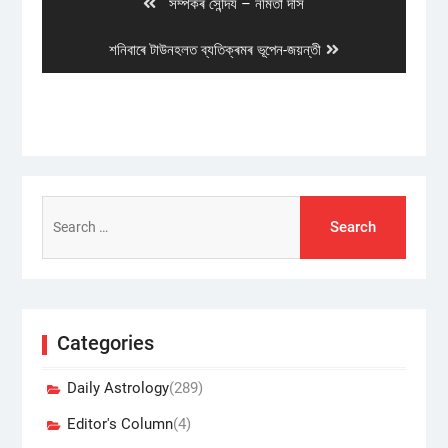
Previous
সম্পৰ্কৰ সৌন্দৰ্য – নমিতা দাস
post:
Next
শনিবাৰে টাউনহলত ব্যতিক্ৰমৰ ভূপেন-জয়ন্তী
post:
Search
for:
Categories
Daily Astrology
(289)
Editor's Column
(4)