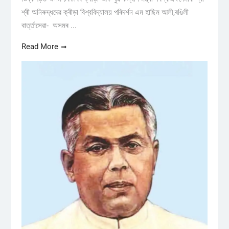
শ্ৰী অনিৰুদ্ধদেৱ ক্ৰীড়া বিশ্ববিদ্যালয় পৰিদৰ্শন এম হাছিম আলী,ৰঙিলী
বাৰ্ত্তাসেৱা- অসমৰ ...
Read More