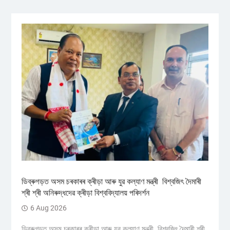
ডিব্ৰুগড়ত অসম চৰকাৰৰ ক্ৰীড়া আৰু যুৱ কল্যাণ মন্ত্ৰী বিশ্বজিৎ দৈমাৰী
শ্ৰী শ্ৰী অনিৰুদ্ধদেৱ ক্ৰীড়া বিশ্ববিদ্যালয় পৰিদৰ্শন
6 Aug 2026
ডিব্ৰুগড়ত অসম চৰকাৰৰ ক্ৰীড়া আৰু যুৱ কল্যাণ মন্ত্ৰী বিশ্বজিৎ দৈমাৰী শ্ৰী