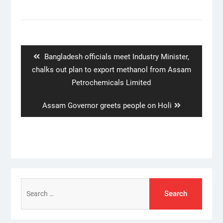
Post
navigation
Previous
Bangladesh officials meet Industry Minister,
post:
chalks out plan to export methanol from Assam
Petrochemicals Limited
Next
Assam Governor greets people on Holi
post:
Search
for: