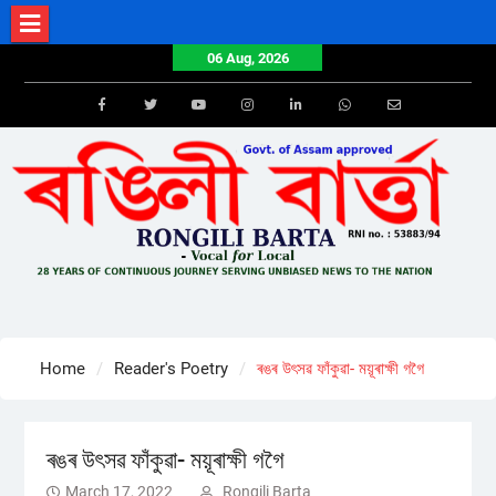
Skip
to
06 Aug, 2026
content
Facebook
Twitter
Youtube
Instagram
LinkedIn
Whatsapp
Email
Home
Reader's Poetry
ৰঙৰ উৎসৱ ফাঁকুৱা- ময়ূৰাক্ষী গগৈ
ৰঙৰ উৎসৱ ফাঁকুৱা- ময়ূৰাক্ষী গগৈ
March 17, 2022
Rongili Barta