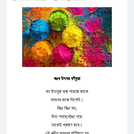
ৰঙৰ উৎসৱ ফাঁকুৱা
মন উতনুৱা কৰা পছোৱা জাকে
ফাগুনৰ বতৰা দিলেহি।
ৰিঙা ৰিঙা মন,
উদং পথাৰ,লঠঙা গছে
তাকেই প্ৰমাণ কৰে।
এই ৰঙীন ফাগুনৰ পূৰ্ণিমাতে হয়