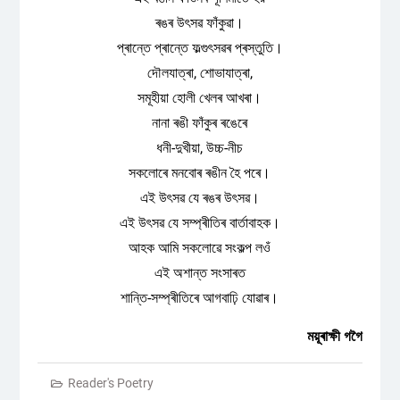
ৰঙৰ উৎসৱ ফাঁকুৱা।
প্ৰান্তে প্ৰান্তে ফল্গুৎসৱৰ প্ৰস্তুতি।
দৌলযাত্ৰা, শোভাযাত্ৰা,
সমূহীয়া হোলী খেলৰ আখৰা।
নানা ৰঙী ফাঁকুৰ ৰঙেৰে
ধনী-দুখীয়া, উচ্চ-নীচ
সকলোৰে মনবোৰ ৰঙীন হৈ পৰে।
এই উৎসৱ যে ৰঙৰ উৎসৱ।
এই উৎসৱ যে সম্প্ৰীতিৰ বাৰ্তাবাহক।
আহক আমি সকলোৱে সংকল্প লওঁ
এই অশান্ত সংসাৰত
শান্তি-সম্প্ৰীতিৰে আগবাঢ়ি যোৱাৰ।
ময়ূৰাক্ষী গগৈ
Reader's Poetry