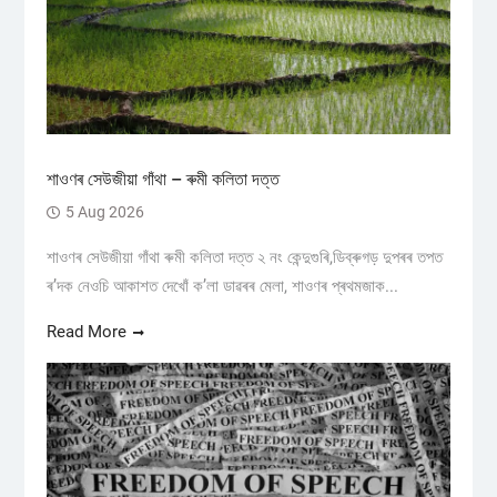
শাওণৰ সেউজীয়া গাঁথা – ৰুমী কলিতা দত্ত
5 Aug 2026
শাওণৰ সেউজীয়া গাঁথা ৰুমী কলিতা দত্ত ২ নং কেন্দুগুৰি,ডিব্ৰুগড় ​দুপৰৰ তপত
ৰ’দক নেওচি আকাশত দেখোঁ ক’লা ডাৱৰৰ মেলা, শাওণৰ প্ৰথমজাক...
Read More