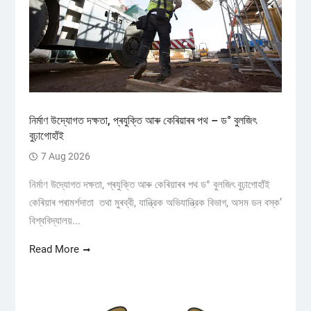
নিৰ্মাণ উদ্যোগত দক্ষতা, প্ৰযুক্তি আৰু কেৰিয়াৰৰ পথ – ড° বুলজিৎ
বুঢ়াগোহাঁই
7 Aug 2026
নিৰ্মাণ উদ্যোগত দক্ষতা, প্ৰযুক্তি আৰু কেৰিয়াৰৰ পথ ড° বুলজিৎ বুঢ়াগোহাঁই
কেৰিয়াৰ পৰামৰ্শদাতা তথা মুৰব্বী, যান্ত্রিক অভিযান্ত্রিক বিভাগ, অসম ডন বস্ক’
বিশ্ববিদ্যালয়...
Read More