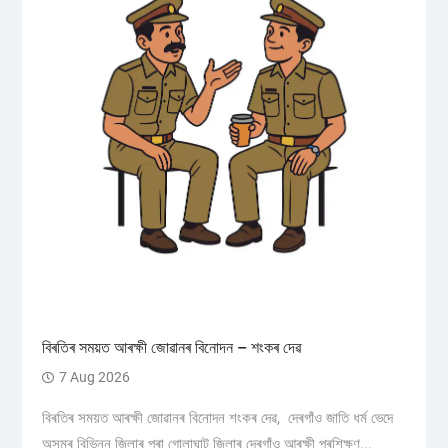
বিৰতিৰ সময়ত আৰক্ষী জোৱানৰ বিনোদন – শংকৰ দেৱ
7 Aug 2026
বিৰতিৰ সময়ত আৰক্ষী জোৱানৰ বিনোদন শংকৰ দেৱ, দেৰগাঁও জাতি ধৰ্ম ভেদে
অসমৰ বিভিন্ন জিলাৰ পৰা গোলাঘাট জিলাৰ দেৰগাঁও আৰক্ষী প্ৰশিক্ষণ...