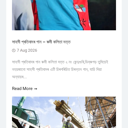
সাহসী প্ৰতিবাদৰ গান – ৰুমী কলিতা দত্ত
7 Aug 2026
সাহসী প্ৰতিবাদৰ গান ৰুমী কলিতা দত্ত ২ নং কেন্দুগুৰি,ডিব্ৰুগড় তুমিয়েই
নহয়জানো সাহসী প্ৰতিবাদৰ এটি চিৰপৰিচিত চিৰন্তন গান, যাচি দিয়া
অন্যায়ৰ...
Read More