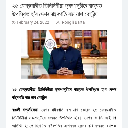
২৫ ফেব্ৰুৱাৰীত তিনিদিনীয়া ভ্ৰমণসূচীৰে ৰাজ্যত
উপস্থিত হ’ব দেশৰ ৰাষ্ট্ৰপতি ৰাম নাথ কোৱিন্দ
February 24, 2022
Rongili Barta
২৫ ফেব্ৰুৱাৰীত তিনিদিনীয়া ভ্ৰমণসূচীৰে ৰাজ্যত উপস্থিত হ’ব দেশৰ
ৰাষ্ট্ৰপতি ৰাম নাথ কোৱিন্দ
ৰঙিলী বাৰ্ত্তাসেৱা-
দেশৰ ৰাষ্ট্ৰপতি ৰাম নাথ কোৱিন্দ ২৫ ফেব্ৰুৱাৰীত
তিনিদিনীয়া ভ্ৰমণসূচীৰে ৰাজ্যত উপস্থিত হ’ব। দেশৰ ভি ভি আই পি
অতিথি হিচাপে বিবেচিত ৰাষ্ট্ৰপতিৰ আগমনক কেন্দ্ৰ কৰি ৰাজ্যত ব্যাপক