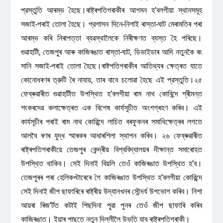
প্রস্তুতি আৰম্ভ হৈছে।ৰাষ্ট্ৰপতিগৰাকীৰ আগমন হ’বলগীয়া স্থানসমূহ
সজাই-পৰাই তোলা হৈছে। প্রশাসন দিনে-নিশাই ৰাস্তা-ঘাট মেৰামতিৰ পৰা
আৰম্ভ কৰি নিৰাপত্তা ব্যৱস্থালৈকে নিৰীক্ষণত ব্যস্ত হৈ পৰিছে।
গুৱাহাটী, তেজপুৰ আৰু কাজিৰঙাত ৰাস্তা-ঘাট, ডিভাইডাৰ আদি নতুনকৈ ৰং
সানি সজাই-পৰাই তোলা হৈছে।ৰাষ্টপতিগৰাকীৰ আতিথ্যৰ ক্ষেত্ৰত যাতে
কোনোধৰণৰ ত্রুটি ৰৈ নাযায়, তাৰ বাবে চলোৱা হৈছে এই প্রস্তুতি।২৫
ফেব্ৰুৱাৰীত গুৱাহাটীত উপস্থিত হ’বলগীয়া ৰাম নাথ কোবিন্দে শ্ৰীমন্ত
শংকৰদেৱ কলাক্ষেত্ৰত এক বিশেষ কাৰ্যসূচীত অংশগ্ৰহণ কৰিব। এই
কাৰ্যসূচীৰ পৰাই ৰাম নাথ কোৱিন্দে লাচিত বৰফুকনৰ সমাধিক্ষেত্ৰৰ লগতে
আলবৈ ৰণৰ যুদ্ধ স্মাৰকৰ আধাৰশিলা স্থাপন কৰিব। ২৬ ফেব্ৰুৱাৰীত
ৰাষ্ট্ৰপতিগৰাকীয়ে তেজপুৰ কেন্দ্ৰীয় বিশ্ববিদ্যালয়ৰ দীক্ষান্ত সমাৰোহত
উপস্থিত থাকিব। সেই দিনাই বিয়লি তেওঁ কাজিৰঙাত উপস্থিত হ’ব।
তেজপুৰৰ পৰা হেলিকপ্টাৰেৰে গৈ কাজিৰঙাত উপস্থিত হ’বলগীয়া কোৱিন্দে
সেই দিনাই জীপ ছাফাৰিৰে ৰাষ্ট্ৰীয় উদ্যানখনৰ সৌন্দর্য উপভোগ কৰিব। নিশা
আয়ৰা ৰিজ’ৰ্টত কটাই পিছদিনা পুৱা পুনৰ তেওঁ জীপ ছাফাৰি কৰিব
কাজিৰঙাত। ইয়াৰ পাছতে নতুন দিল্লীলৈ উভতি যাব ৰাষ্ট্ৰপতিগৰাকী।