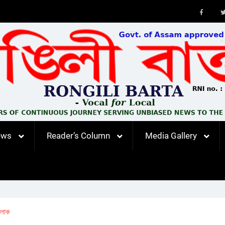
Faceb
ews
Reader’s Column
Media Gallery
 লোক