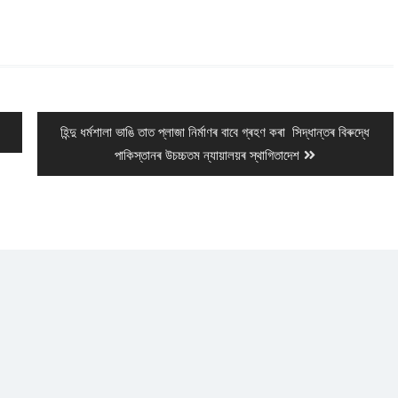
Next
হিন্দু ধৰ্মশালা ভাঙি তাত প্লাজা নিৰ্মাণৰ বাবে গ্ৰহণ কৰা সিদ্ধান্তৰ বিৰুদ্ধে
post:
পাকিস্তানৰ উচচ্চতম ন্যায়ালয়ৰ স্থাগিতাদেশ