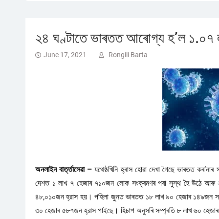
২৪ ঘণ্টাতে ভাৰতত আৰোগ্য হ’ল ১.০৭
June 17, 2021
Rongili Barta
অনলাইন বাৰ্ত্তাসেৱা –
যথেষ্ঠখিনি হ্ৰাস হোৱা দেখা গৈছে ভাৰতত কৰ’ন
দেশত ১ লাখ ৭ হেজাৰ ৭১০জন লোক সংক্ৰমণৰ পৰা সুস্থ হৈ উঠে আৰু ২,
৪৮,০১০জন হ্রাস হয়। পহিলা জুনত ভাৰতত ১৮ লাখ ৯০ হেজাৰ ১৪৯জন সংক
৩০ হেজাৰ ৫৮৭জন হ্রাস পাইছে। হিচাপ অনুসৰি সম্প্ৰতি ৮ লাখ ৬০ হে