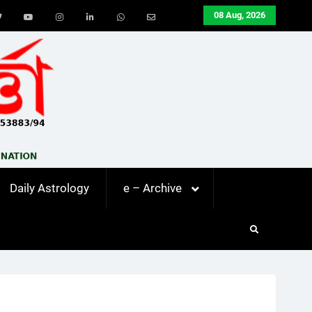
08 Aug, 2026
ook
Twitter
Youtube
Instagram
LinkedIn
Whatsapp
Email
Daily Astrology
e – Archive