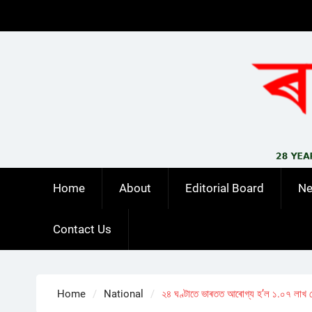
Skip
to
content
Home
About
Editorial Board
N
Contact Us
Home
National
২৪ ঘণ্টাতে ভাৰতত আৰোগ্য হ’ল ১.০৭ লাখ