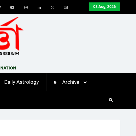
08 Aug, 2026
ook
Twitter
Youtube
Instagram
LinkedIn
Whatsapp
Email
Daily Astrology
e – Archive