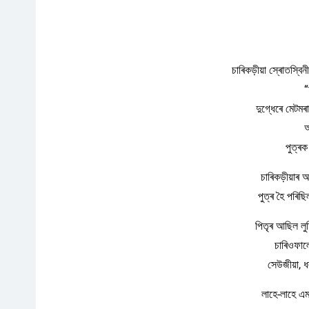
চাৰিকড়ীয়া স্ৰোতস্বি
“
দুগ্ধেৰে মেটমৰ
আ
পুত্ৰক
চাৰিকড়ীয়াৰ
পুত্ৰ হৈ পৰিছ
পিতৃৰ আছিল লু
চাৰিওফা
সেউজীয়া, 
লাহে-লাহে এম