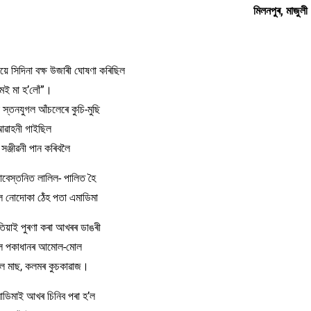
মিলনপুৰ, মাজুলী
নীয়ে সিদিনা বক্ষ উজাৰী ঘোষণা কৰিছিল
মই মা হ’লোঁ”।
া স্তনযুগল আঁচলেৰে কুচি-মুছি
ৱাহনী গাইছিল
 সঞ্জীৱনী পান কৰিবলৈ
 আবেস্তনিত লালিল- পালিত হৈ
িল নোদোকা ঠেঁহ পতা এমাডিমা
তিয়াই পুৰণা কৰা আখৰৰ ডাঙৰী
লে পকাধানৰ আমোল-মোল
ধল মাছ, কলমৰ কুচকাৱাজ।
াডিমাই আখৰ চিনিব পৰা হ’ল