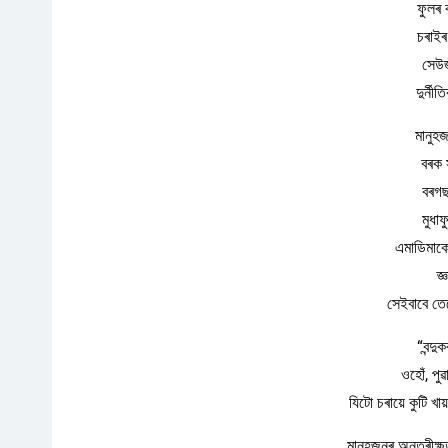
ফুলৰ 
চৰাইৰ 
সেউজ
দুৰ্নী
মানুহ
বৰক 
বৰগছ
মুধা
এমাডিমাকো
জ্
সেইবাবে তে
“বন্দু
ওহোঁ, পু
যিটো চৰায়ে কুটি খ
মানুহজনৰ অন্তৰীক্