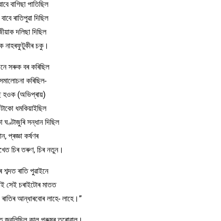
বাবে বাগিছা পাতিছিল
বাবে ৰাতিপুৱা দিছিল
ীয়াক দলিছা দিছিল
তিক নাহৰফুটুকীৰ চকু।
জনে সৰুক বৰ কৰিছিল
সমালোচনা কৰিছিল-
 হওক (অভিপ্ৰায়)
ফুটাকো ধমকিয়াইছিল
 ঘণ্টাজুৰি সন্ধান দিছিল
ঞান, প্ৰজ্ঞা কৰ্ষণৰ
খেত চিৰ তৰুণ, চিৰ নতুন।
কৰ শব্দত ৰাতি পুৱাইনে
ৱাই সেই চৰাইটোৰ মাতত
ায় ৰাতিৰ আন্ধাৰবোৰ লাহে- লাহে।”
ষত জ্বলিছিল কাল পুৰুষৰ তৰোৱাল।