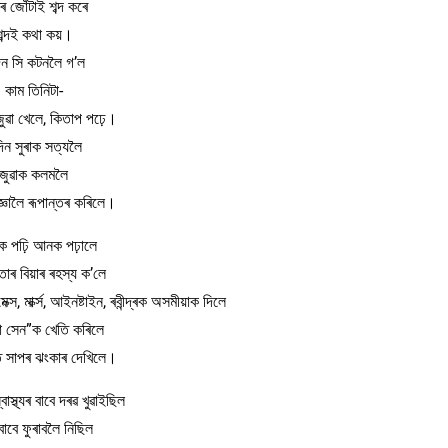
 জোঁটাই শব্দ কৰে
শব্দই কথা কয়।
িন সি কটনলৈ গ’ল
কাম তিনিটা-
, জুৱা খেলে, কিতাপ পঢ়ে।
িন সুৰাক সত্যলৈ
জুৱাক কলমলৈ
জ্ঞালৈ ৰূপান্তৰ কৰিলে।
লাক পঢ়ি আনক পঢ়ালে
তাৰ বিয়াৰ ৰহস্য ক’লে
ক্স, মাৰ্ক্স, আইনষ্টাইন, ৰবীন্দ্ৰক অসমীয়াক দিলে
 সেন”ক খেতি কৰিলে
ত সাপৰ ঝংকাৰ দেখিলে।
বাস্থ্যৰ বাবে দৰৱ খুৱাইছিল
বাবে ফুৰাবলৈ নিছিল