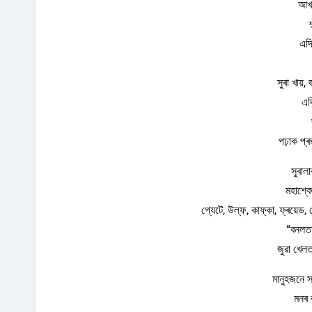
আখৰ
এদ
সুৰা খায়
এদ
পঢ়াক প্ৰ
সুবা
মহাশ্বে
গ্যেটে, উল্ফ, কাফ্কা, ফ্ৰয়েড, মে
“বনলতা
জুৱা খেল
মানুহজনে স্
মনৰ 