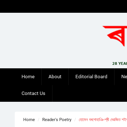
Skip
to
content
Home
About
Editorial Board
N
Contact Us
Home
Reader's Poetry
হোমেন বৰগোহাঞি-শ্ৰী দেৱজিত শইক