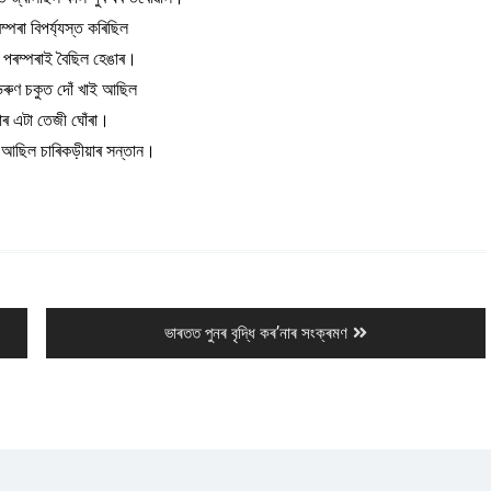
পৰা বিপৰ্য্যস্ত কৰিছিল
 পৰম্পৰাই বৈছিল হেঙাৰ।
ভৰুণ চকুত দোঁ খাই আছিল
ৰ এটা তেজী ঘোঁৰা।
আছিল চাৰিকড়ীয়াৰ সন্তান।
Next
ভাৰতত পুনৰ বৃদ্ধি কৰʼনাৰ সংক্ৰমণ
post: