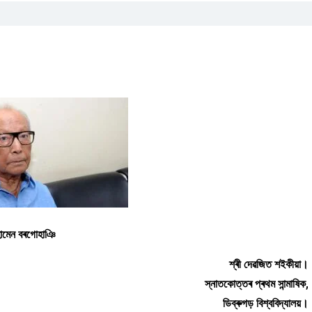
োমেন বৰগোহাঞি
শ্ৰী দেৱজিত শইকীয়া।
স্নাতকোত্তৰ প্ৰথম সান্মাষিক,
ডিব্ৰুগড় বিশ্ববিদ্যালয়।