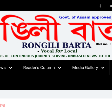
Faceb
ews
Reader’s Column
Media Gallery
ীয়া