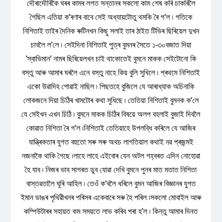
দৌৰাদৌৰিকৈ ঘৰৰ কামৰ লগত সন্তানৰ সকলো কাম শেষ কৰি চাকৰিলৈ
গৈছিল এতিয়া ক’ৰণাৰ বাবে সেই অধ্যায়টোতু থমকি ৰৈ গ’ল ৷ গতিকে
নিশিতাই তাইৰ দৈনিক ৰুটিনখন কিছু সলাই তাৰ ঠাইত টিভিৰ ছিৰিয়েল দুখন
চাবলৈ ল’লে ৷ সেইদিনা নিশিতাই পুত্ৰ বুমনৰ সৈতে ১-৩০বজাত দিয়া
’স্বাভিমান’ নামৰ ছিৰিয়েলখন চাই থাকোতেই বুমনে মাকক সেইটোনো কি
বস্তু আৰু আমাৰ ঘৰলৈ এনে বস্তু নাহে কিয় বুলি সুধিলে ৷ প্ৰথমে নিশিতাই
একো উৱাদিহ পোৱাই নাছিল ৷ পিছতহে বুজিলে যে আৰাধ্যাক অচিনাকি
লোকজনে দিয়া চিঠিৰ খামটোৰ কথা সুধিছে ৷ তেতিয়া নিশিতাই বুমনক ক’লে
যে সেইখন এখন চিঠি ৷ বুমনে মাকক চিঠিৰ বিষয়ে অলপ বহলাই বুজাই দিবলৈ
কোৱাত নিশিতা ৰৈ গ’ল ৷নিশিতাই তেতিয়াহে উপলব্ধি কৰিলে যে আজিৰ
যান্ত্ৰিকতাৰ যুগত বহুতো সৰু সৰু অথচ লাগতিয়াল কথাই নৱ প্ৰজন্মই
নজনাকৈ থাকি গৈছে ৷লাহে লাহে এইবোৰ যেন অটল গহ্বৰত এদিন নোহোৱা
হৈ যাব ৷ নিজৰ ভাব সাগৰত ডুব যোৱা দেখি বুমনে পুনৰ মাত মতাত নিশিতা
বাস্তৱতালৈ ঘূৰি আহিল ৷ তেওঁ ক’বলৈ ধৰিলে বুমন আজিৰ বিজ্ঞানৰ যুগত
ইমান ডাঙৰ পৃথিৱীখনৰ পৰিসৰ একেবাৰে সৰু হৈ পৰিল ৷সকলো মোবাইল আৰু
কম্পিউটাৰৰ সহায়ত কম সময়তে লাভ কৰিব পৰা হ’ল ৷ কিন্তু আমাৰ দিনত