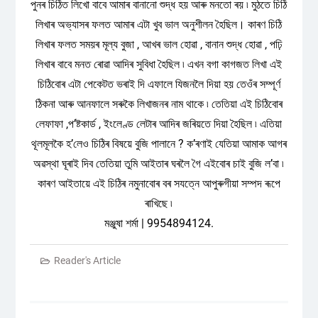
পুনৰ চিঠিত লিখো বাবে আমাৰ বানানো শুদ্ধ হয় আৰু মনতো ৰয় ৷ মুঠতে চিঠি
লিখাৰ অভ্যাসৰ ফলত আমাৰ এটা খুব ভাল অনুশীলন হৈছিল। কাৰণ চিঠি
লিখাৰ ফলত সময়ৰ মূল্য বুজা , আখৰ ভাল হোৱা , বানান শুদ্ধ হোৱা , পঢ়ি
লিখাৰ বাবে মনত ৰোৱা আদিৰ সুবিধা হৈছিল ৷ এখন বগা কাগজত লিখা এই
চিঠিবোৰ এটা পেকেটত ভৰাই দি এফালে যিজনলৈ দিয়া হয় তেওঁৰ সম্পূৰ্ণ
ঠিকনা আৰু আনফালে সৰুকৈ লিখাজনৰ নাম থাকে ৷ তেতিয়া এই চিঠিবোৰ
লেফাফা ,প’ষ্টকাৰ্ড , ইংলেণ্ড লেটাৰ আদিৰ জৰিয়তে দিয়া হৈছিল ৷ এতিয়া
থূলমূলকৈ হ’লেও চিঠিৰ বিষয়ে বুজি পালানে ? ক’ৰণাই যেতিয়া আমাক আগৰ
অৱস্থা ঘূৰাই দিব তেতিয়া তুমি আইতাৰ ঘৰলৈ গৈ এইবোৰ চাই বুজি ল’বা ৷
কাৰণ আইতায়ে এই চিঠিৰ নমুনাবোৰ বৰ সযত্নে আপুৰুগীয়া সম্পদ ৰূপে
ৰাখিছে ৷
মঞ্জুষা শৰ্মা | 9954894124.
Reader's Article
Post