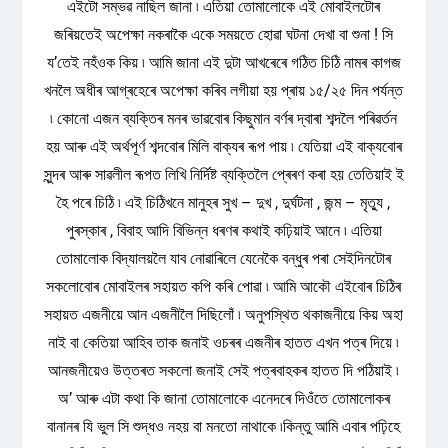
এইটো সম্ভৱ নাছিল জানা ৷ এতিয়া তোমালোকে এই মোবাইলটোৰ
জৰিয়তেই অপেক্ষা নকৰাকৈ একে সময়তে হোৱা ঘটনা দেখা বা শুনা ! সি
য’তেই নহঁওক কিয় ৷ আমি জানা এই দুটা আখৰেৰে গঠিত চিঠি নামৰ কাগজ
খনলৈ অধীৰ আগ্ৰহেৰে অপেক্ষা কৰিব লগীয়া হয় প্ৰায় ১৫/২৫ দিন পৰ্যন্ত
৷ কোনো এজন ব্যক্তিৰ মনৰ ভাৱবোৰ কিছুমান বৰ্ণৰ দ্বাৰা শব্দলৈ পৰিৱৰ্তন
হয় আৰু এই অৰ্থপূৰ্ণ শব্দবোৰ মিলি বাক্যৰ ৰূপ পায় ৷ যেতিয়া এই বাক্যবোৰ
সুন্দৰ আৰু সাৱলীল ৰূপত লিখি নিৰ্দিষ্ট ব্যক্তিলৈ প্ৰেৰণ কৰা হয় তেতিয়াই ই
হৈ পৰে চিঠি ৷ এই চিঠিখনে মানুহৰ সুখ – দুখ , দুৰ্ঘটনা , জন্ম – মৃত্যু ,
পুৰস্কাৰ , বিবাহ আদি বিভিন্ন ধৰণৰ কথাই কঢ়িয়াই আনে ৷ এতিয়া
তোমালোক বিদ্যালয়লৈ যাব নোৱাৰিলে যেনেকৈ বন্ধুৰ পৰা সেইদিনটোৰ
সকলোবোৰ মোবাইলৰ সহায়ত কপি কৰি পোৱা ৷ আমি আকৌ এইবোৰ চিঠিৰ
সহায়ত এজনীয়ে আন এজনীলৈ দিছিলোঁ ৷ অনুপস্থিত থকাজনীয়ে কিয় অহা
নাই বা কেতিয়া আহিব তাক জনাই ওচৰৰ এজনীৰ হাতত এখন পত্ৰ দিয়ে ৷
আনজনীয়েও উত্তৰত সকলো জনাই সেই পত্ৰবাহকৰ হাতত দি পঠিয়াই ৷
অ’ আৰু এটা কথা কি জানা তোমালোকে এনেদৰে দিওঁতে তোমালোকৰ
বানানৰ যি ভুল সি শুদ্ধও নহয় বা মনতো নাথাকে ৷কিন্তু আমি এবাৰ পঢ়িহে