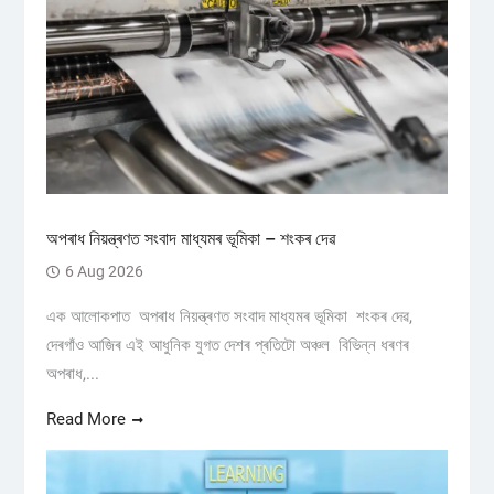
অপৰাধ নিয়ন্ত্ৰণত সংবাদ মাধ্যমৰ ভূমিকা – শংকৰ দেৱ
6 Aug 2026
এক আলোকপাত অপৰাধ নিয়ন্ত্ৰণত সংবাদ মাধ্যমৰ ভূমিকা শংকৰ দেৱ,
দেৰগাঁও আজিৰ এই আধুনিক যুগত দেশৰ প্ৰতিটো অঞ্চল বিভিন্ন ধৰণৰ
অপৰাধ,...
Read More