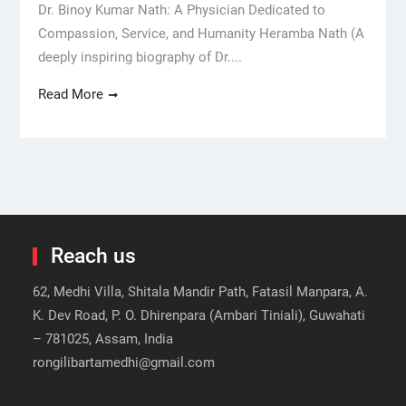
Dr. Binoy Kumar Nath: A Physician Dedicated to
Compassion, Service, and Humanity Heramba Nath (A
deeply inspiring biography of Dr....
Read More
Reach us
62, Medhi Villa, Shitala Mandir Path, Fatasil Manpara, A.
K. Dev Road, P. O. Dhirenpara (Ambari Tiniali), Guwahati
– 781025, Assam, India
rongilibartamedhi@gmail.com