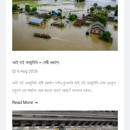
আই তই নাকান্দিবি – মেৰী বৰদলৈ
6 Aug 2026
আই তই নাকান্দিবি মেৰী বৰদলৈ নগাঁও,ফুলগুৰি আই তই নাকান্দিবি তোৰ দুচকুত
চকুলো চাব পৰাকৈ মোৰ জানো সাহস আছে? সপোনৰ ঘৰখন...
Read More