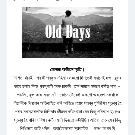
হেৰোৱা অতীতৰ স্মৃতি।
নিশিতা সঁচাই এগৰাকী প্ৰকৃত মহিলা ৷ সকলো দিশতেই সমানেই দক্ষ ৷ সুন্দৰ
ভাৱে চলাই নিছে গৃহস্থালি আৰু চাকৰি ৷ তাৰ সমানে সমানে বাৰীত শাক –
পাচলি , ফুল আৰু সন্তানটি ৷ কোনোটোকেই অকণো অৱহেলা নকৰাকৈ
নিয়াৰিকৈ দিনবোৰ অতিবাহিত কৰি আহিছে ৷হঠাৎ সমগ্ৰ পৃথিৱীখন স্তব্ধ হৈ
পৰাৰ সমান্তৰালকৈ নিশিতাৰ জীৱনৰ ৰুটিনখনো যেন কিছু পৰিমাণে হ’লেও
স্তব্ধ হৈ পৰিল ৷ যিখন ৰুটিন মানি দিনতো কটাইছিল এতিয়া তাত যেন কিছু
শিথিলতা আহি পৰিল ৷ অহাটোকেতো স্বাভাৱিক । কাৰণ আগৰ যি