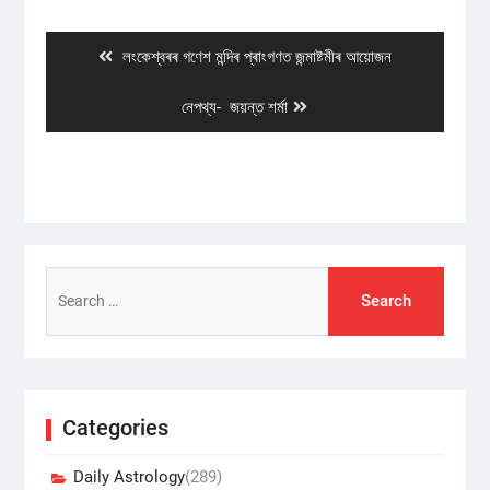
navigation
Previous
লংকেশ্বৰৰ গণেশ মন্দিৰ প্ৰাংগণত জন্মাষ্টমীৰ আয়োজন
post:
Next
নেপথ্য- জয়ন্ত শৰ্মা
post:
Search
for:
Categories
Daily Astrology
(289)