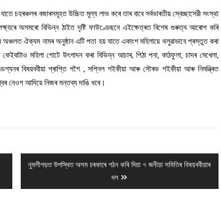
 যাতে চহৰঞ্চলৰ বজাৰসমূহত উচ্চিত মূল্য লাভ কৰে তাৰ বাবে সৰ্বভাৰতীয় স্বেচ্ছাসেৱী সংস্থা
ষক লক্ষ্যৰে অসমৰো বিভিন্ন ঠাইত দৃষ্টি ফাউণ্ডেছনে এইক্ষেত্ৰত বিশেষ গুৰুত্ব আৰোপ কৰি
ন অঞ্চলত ঐক্যম নামৰ অনুষ্ঠান এটি পতা হয় যাতে একাংশ মহিলায়ে থলুৱাভাবে প্ৰস্তুত কৰা
ৰ কেইবাটাও মহিলা গোটে উৎপাদন কৰা বিভিন্ন আচাৰ, পিঠা পনা, কাঠফুলা, চাদৰ মেখেলা,
্ডেশ্যনৰ বিষয়ববীয়া প্ৰাপ্তি গগৈ , সপ্নিল শইকীয়া আৰু সৌৰভ শইকীয়া আৰু নিমন্ত্ৰিত
েশ্বৰ নেওগ আদিয়ে নিজৰ মন্তব্য দাঙি ধৰে।
Next
নুমলীগড়ত উপস্থিত অসম চৰকাৰে গঠন কৰি দিয়া ৭ জনীয়া সমিতিৰ বিষয়ববীয়াৰ
post:
দল