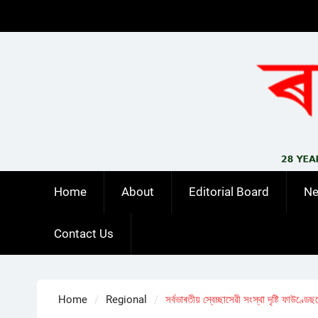
Skip
to
content
Home
About
Editorial Board
N
Contact Us
Home
Regional
সৰ্বভাৰতীয় স্বেচ্ছাসেৱী সংস্থা দৃষ্টি ফাউণ্ডে