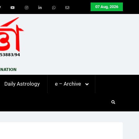
07 Aug, 2026
ook
Twitter
Youtube
Instagram
LinkedIn
Whatsapp
Email
Daily Astrology
e – Archive