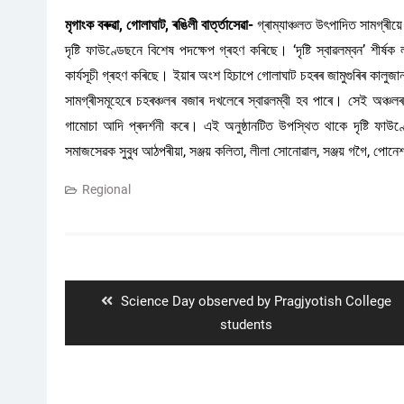
মৃগাংক বৰুৱা, গোলাঘাট, ৰঙিলী বাৰ্ত্তাসেৱা-
গ্ৰাম্যাঞ্চলত উৎপাদিত সামগ্ৰীয়ে
দৃষ্টি ফাউণ্ডেছনে বিশেষ পদক্ষেপ গ্ৰহণ কৰিছে। ‘দৃষ্টি স্বাৱলম্বন’ শীৰ্
কাৰ্যসূচী গ্ৰহণ কৰিছে। ইয়াৰ অংশ হিচাপে গোলাঘাট চহৰৰ জামুগুৰিৰ কালুজা
সামগ্ৰীসমূহেৰে চহৰঞ্চলৰ বজাৰ দখলেৰে স্বাৱলম্বী হব পাৰে। সেই অঞ্চল
গামোচা আদি প্ৰদৰ্শনী কৰে। এই অনুষ্ঠানটিত উপস্থিত থাকে দৃষ্টি ফাউণ
সমাজসেৱক সুবুধ আঠপৰীয়া, সঞ্জয় কলিতা, লীলা সোনোৱাল, সঞ্জয় গগৈ, পোন
Regional
Post
navigation
Previous
Science Day observed by Pragjyotish College
post:
students