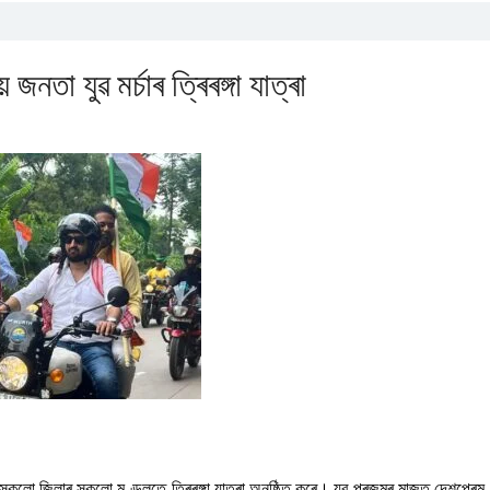
জনতা যুৱ মৰ্চাৰ ত্ৰিৰঙ্গা যাত্ৰা
সকলো জিলাৰ সকলো মণ্ডলতে ত্ৰিৰঙ্গা যাত্ৰা অনুষ্ঠিত কৰে। যুৱ প্ৰজন্মৰ মাজত দেশপ্ৰেম