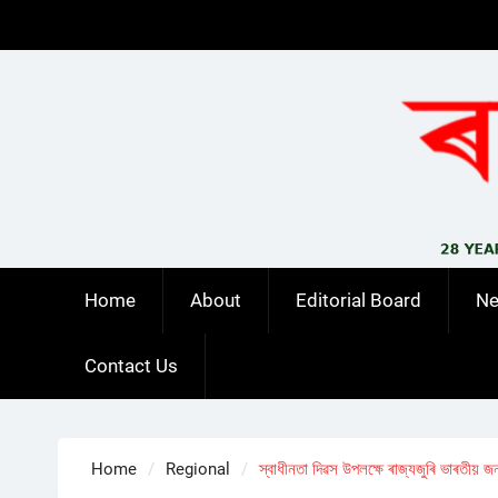
Skip
to
content
Home
About
Editorial Board
N
Contact Us
Home
Regional
স্বাধীনতা দিৱস উপলক্ষে ৰাজ্যজুৰি ভাৰতীয় জনতা 