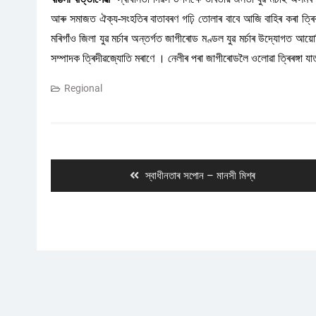
আৰু সমাজত ঐক্য-সংহতিৰ বাতাবৰণ গঢ়ি তোলাৰ বাবে আজি বাহিৰ কৰা ত্ৰিৰঙ
মৰিগাঁও জিলা যুৱ মৰ্চাৰ অন্তৰ্গত জাগীৰোড মণ্ডল যুৱ মৰ্চাৰ উদ্যোগত আয়োজি
সম্পাদক ত্ৰিদীৱজ্যোতি মৰাণে । নেলীৰ পৰা জাগীৰোডলৈ ওলোৱা ত্ৰিৰঙ্গা য
Regional
Post
navigation
Previous
স্বাধীনতাৰ সপোন – মানসী মিশ্ৰ
post: