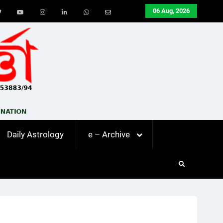
06 Aug, 2026
ook
Twitter
Youtube
Instagram
LinkedIn
Whatsapp
Email
Daily Astrology
e – Archive