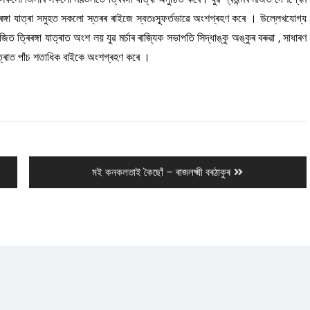
্গা যাত্ৰা সমুহত সকলো স্তৰৰ ৰাইজে স্বতঃস্ফূৰ্তভাৱে অংশগ্ৰহণ কৰে । উল্লেখযোগ্য
ত ত্ৰিৰঙ্গা যাত্ৰাত অংশ লয় যুৱ মৰ্চাৰ ৰাজ্যিক সভাপতি সিদ্ধাঙ্কু অঙ্কুৰ বৰুৱা , সাধাৰণ
াত্ৰাত পাঁচ শতাধিক বাইকে অংশগ্ৰহণ কৰে ।
Next
মই কনকলতাই কৈছোঁ – ৰাজলক্ষ্মী বৰঠাকুৰ
post: