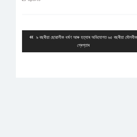
Post
navigation
Previous
৯ বছৰীয়া ছোৱালীক ধৰ্ষণ আৰু হত্যাৰ অভিযোগত ৬৫ বছৰীয়া মৌলবী
post:
গ্ৰেপ্তাৰ