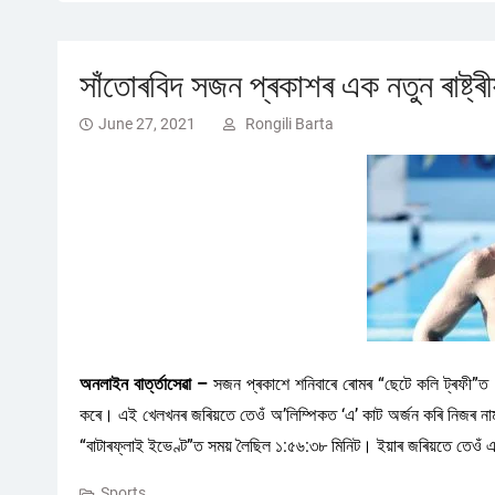
সাঁতোৰবিদ সজন প্ৰকাশৰ এক নতুন ৰাষ্ট্
June 27, 2021
Rongili Barta
অনলাইন বাৰ্ত্তাসেৱা –
সজন প্ৰকাশে শনিবাৰে ৰোমৰ “ছেটে কলি ট্ৰফী”ত আগব
কৰে। এই খেলখনৰ জৰিয়তে তেওঁ অ’লিম্পিকত ‘এ’ কাট অৰ্জন কৰি নিজৰ নাম অ
“বাটাৰফ্লাই ইভেণ্ট”ত সময় লৈছিল ১:৫৬:৩৮ মিনিট। ইয়াৰ জৰিয়তে তেওঁ এক 
Sports