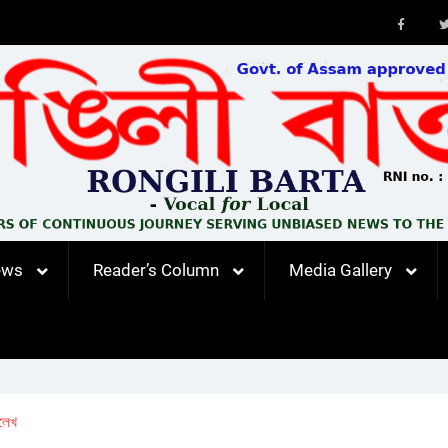
Faceb
ews
Reader’s Column
Media Gallery
িলেখ