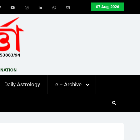
07 Aug, 2026
ook
Twitter
Youtube
Instagram
LinkedIn
Whatsapp
Email
Daily Astrology
e – Archive