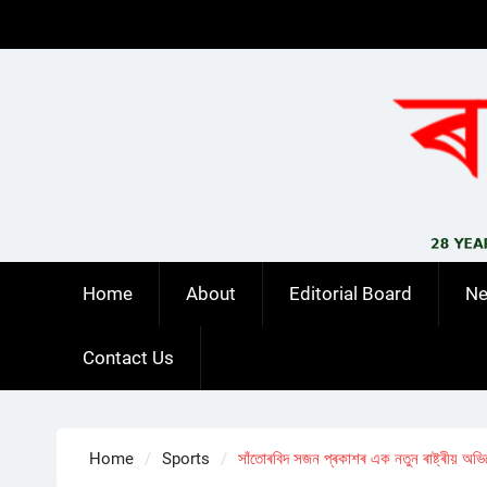
Skip
to
content
Home
About
Editorial Board
N
Contact Us
Home
Sports
সাঁতোৰবিদ সজন প্ৰকাশৰ এক নতুন ৰাষ্ট্ৰীয় অভ