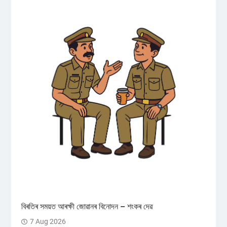
বিৰতিৰ সময়ত আৰক্ষী জোৱানৰ বিনোদন – শংকৰ দেৱ
7 Aug 2026