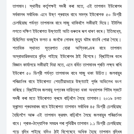
তাপমান। স্থানীয় কৰ্তৃপক্ষই সদৰী কৰা মতে, এই তাপমান ইউৰোপৰ
সৰ্বকালৰ সৰ্বাধিক৷ এনে উষ্ণ প্ৰবাহৰ বাবে সমগ্ৰ ইউৰোপক ৫০ ডিগ্রী
চেলছিয়াছ পর্যন্ত তাপমানৰ বাবে সাজু থাকিবলৈ সকীয়াই দিয়ে। ইটালিৰ
লগতে দক্ষিণ ইউৰোপত উষ্ণতাই অতি গুৰুতৰ ৰূপ ধাৰণ কৰে। ইতিমধ্যে,
ছিছিলিত বনজুইৰ ফলত ৪ জনকৈ লোকৰ মৃত্যু ঘটাৰ বাতৰি পোৱা গৈছে।
শতাধিক স্থানত সূত্রপাত হোৱা অগ্নিকাণ্ডৰ বাবে তাপমান
অস্বাভাৱিকভাৱে বৃদ্ধি পাইছে ইউৰোপৰ ঠাই বিশেষে। ব্ৰিটেইনৰ বতৰ
বিজ্ঞান কার্যালয়ে সকীয়াই দিয়া মতে, এনে বৰ্ধিত তাপমানৰ প্ৰতি লক্ষ্য ৰাখি
ইউৰোপ ৫০ ডিগ্রী পর্যন্ত তাপমানৰ বাবে সাজু থকা উচিত। জলবায়ুৰ
পৰিৱৰ্তনৰ বাবে ইউৰোপত শেহতীয়াভাৱে উষ্ণতাই পূৰ্বৰ অভিলেখ ভংগ
কৰিছে। ব্ৰিটেইনৰ জলবায়ু দপ্তৰৰ দায়িত্বত থকা অধ্যাপক পিটাৰ স্কটে
সদৰী কৰা মতে ইউৰোপত ক্ৰমে বাঢ়িবলৈ লৈছে তাপমান। ২০১৯ চনত
ফ্ৰান্সত প্ৰথমবাৰৰ বাবে ইউৰোপত তাপমান সর্বাধিক ৪৫ ডিগ্রী চেলছিয়াছ
হৈছিলগৈ আৰু এই তাপমান ক্রমাৎ বাঢ়িবলৈ লৈছে জলবায়ুৰ পৰিৱৰ্তনৰ
বাবে। প্ৰাক-ঔদ্যোগিক সময়ৰ পৰা পৃথিৱীৰ তাপমান ১.১ ডিগ্রী চেলছিয়াছ
গড়ে বৃদ্ধি পাইছে যদিও ঠাই বিশেষেহে অধিক হৈছে তাপমান বৃদ্ধিৰ