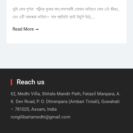
তুমি মোৰ পূৰ্ণতা শচীন্দ্ৰ কুমাৰ দাস,পলাশবাৰী তোমাৰ অবিহনে মোৰ এই জীৱন,
যেন এটি আধৰুৱা কবিতা— যাৰ প্ৰতিটো শব্দই উচুপি উঠে,...
Read More
Reach us
62, Medhi Villa, Shitala Mandir Path, Fatasil Manpara, A.
K. Dev Road, P. O. Dhirenpara (Ambari Tiniali), Guwahati
– 781025, Assam, India
rongilibartamedhi@gmail.com