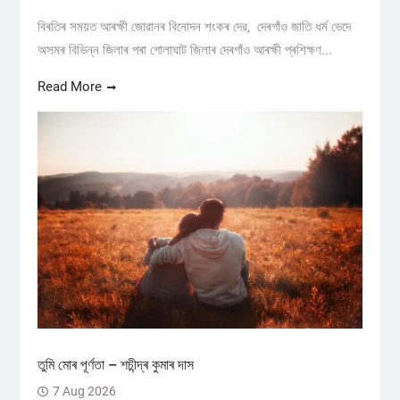
বিৰতিৰ সময়ত আৰক্ষী জোৱানৰ বিনোদন শংকৰ দেৱ, দেৰগাঁও জাতি ধৰ্ম ভেদে
অসমৰ বিভিন্ন জিলাৰ পৰা গোলাঘাট জিলাৰ দেৰগাঁও আৰক্ষী প্ৰশিক্ষণ...
Read More
তুমি মোৰ পূৰ্ণতা – শচীন্দ্ৰ কুমাৰ দাস
7 Aug 2026