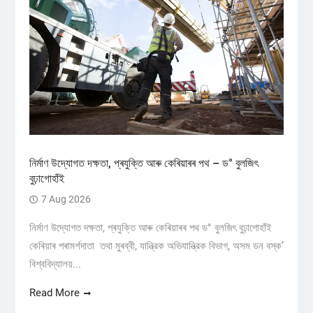
নিৰ্মাণ উদ্যোগত দক্ষতা, প্ৰযুক্তি আৰু কেৰিয়াৰৰ পথ – ড° বুলজিৎ
বুঢ়াগোহাঁই
7 Aug 2026
নিৰ্মাণ উদ্যোগত দক্ষতা, প্ৰযুক্তি আৰু কেৰিয়াৰৰ পথ ড° বুলজিৎ বুঢ়াগোহাঁই
কেৰিয়াৰ পৰামৰ্শদাতা তথা মুৰব্বী, যান্ত্রিক অভিযান্ত্রিক বিভাগ, অসম ডন বস্ক’
বিশ্ববিদ্যালয়...
Read More