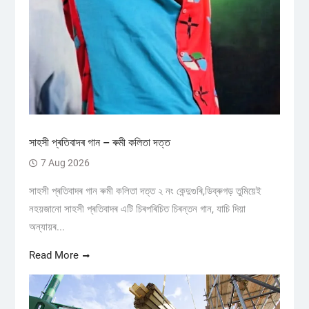
সাহসী প্ৰতিবাদৰ গান – ৰুমী কলিতা দত্ত
7 Aug 2026
সাহসী প্ৰতিবাদৰ গান ৰুমী কলিতা দত্ত ২ নং কেন্দুগুৰি,ডিব্ৰুগড় তুমিয়েই
নহয়জানো সাহসী প্ৰতিবাদৰ এটি চিৰপৰিচিত চিৰন্তন গান, যাচি দিয়া
অন্যায়ৰ...
Read More