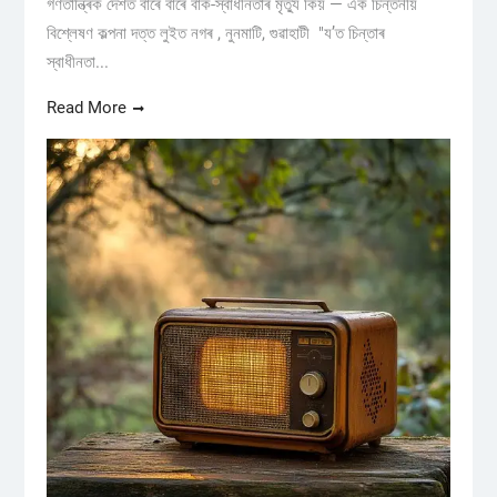
গণতান্ত্ৰিক দেশত বাৰে বাৰে বাক-স্বাধীনতাৰ মৃত্যু কিয় — এক চিন্তনীয়
বিশ্লেষণ কল্পনা দত্ত লুইত নগৰ , নুনমাটি, গুৱাহাটী "য’ত চিন্তাৰ
স্বাধীনতা...
Read More