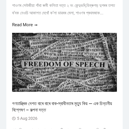
শাওণৰ সেউজীয়া গাঁথা ৰুমী কলিতা দত্ত ২ নং কেন্দুগুৰি,ডিব্ৰুগড় ​দুপৰৰ তপত
ৰ’দক নেওচি আকাশত দেখোঁ ক’লা ডাৱৰৰ মেলা, শাওণৰ প্ৰথমজাক...
Read More
গণতান্ত্ৰিক দেশত বাৰে বাৰে বাক-স্বাধীনতাৰ মৃত্যু কিয় — এক চিন্তনীয়
বিশ্লেষণ – কল্পনা দত্ত
5 Aug 2026