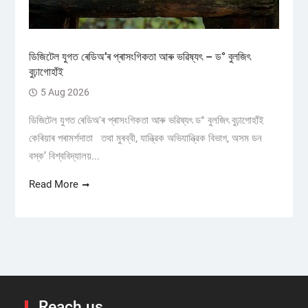
ডিজিটেল যুগত ৰেডিঅ’ৰ প্ৰাসংগিকতা আৰু ভৱিষ্যৎ – ড° বুলজিৎ
বুঢ়াগোহাঁই
5 Aug 2026
ডিজিটেল যুগত ৰেডিঅ'ৰ প্ৰাসংগিকতা আৰু ভৱিষ্যৎ ড° বুলজিৎ বুঢ়াগোহাঁই
কেৰিয়াৰ পৰামৰ্শদাতা তথা মুৰব্বী, যান্ত্রিক অভিযান্ত্রিক বিভাগ, অসম ডন
বস্ক’ বিশ্ববিদ্যালয়...
Read More
Reach us