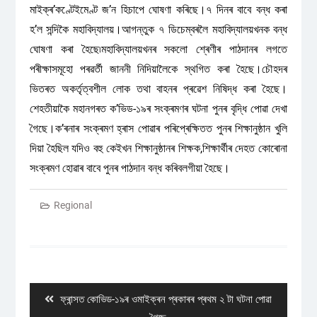
মাইক্ৰ’কণ্টেইমেণ্ট জ’ন হিচাপে ঘোষণা কৰিছে।৭ দিনৰ বাবে বন্ধ কৰা
হ’ল সন্দিকৈ মহাবিদ্যালয়।আগন্তুক ৭ ডিচেম্বৰলৈ মহাবিদ্যালয়খনক বন্ধ
ঘোষণা কৰা হৈছে৷মহাবিদ্যালয়খনৰ সকলো শ্ৰেণীৰ পাঠদানৰ লগতে
পৰীক্ষাসমূহো পৰৱৰ্তী জাননী নিদিয়ালৈকে স্থগিত কৰা হৈছে।চৌহদৰ
ভিতৰত অকৰ্তৃত্বশীল লোক তথা বাহনৰ প্ৰৱেশ নিষিদ্ধ কৰা হৈছে।
শেহতীয়াকৈ মহানগৰত ক’ভিড-১৯ৰ সংক্ৰমণৰ ঘটনা পুনৰ বৃদ্ধি পোৱা দেখা
গৈছে।ক’ৰনাৰ সংক্ৰমণ হ্ৰাস পোৱাৰ পৰিপ্ৰেক্ষিতত পুনৰ শিক্ষানুষ্ঠান খুলি
দিয়া হৈছিল যদিও বহু কেইখন শিক্ষানুষ্ঠানৰ শিক্ষক,শিক্ষাৰ্থীৰ দেহত কোৰোনা
সংক্ৰমণ হোৱাৰ বাবে পুনৰ পাঠদান বন্ধ কৰিবলগীয়া হৈছে।
Regional
Post
navigation
Previous
ফ্ৰান্সত কোভিড-১৯ৰ ওমাইক্ৰন প্ৰকাৰৰ প্ৰথম ২ টা ঘটনা পোৱা