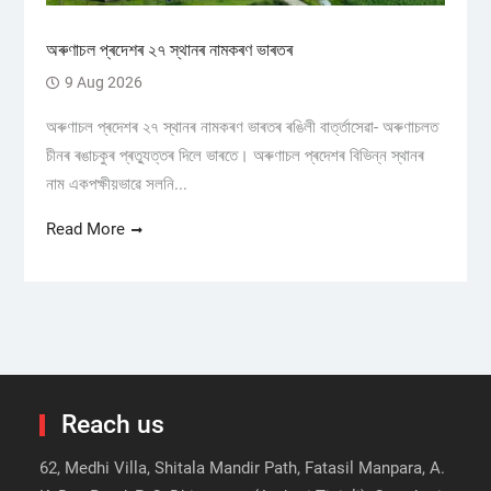
অৰুণাচল প্ৰদেশৰ ২৭ স্থানৰ নামকৰণ ভাৰতৰ
9 Aug 2026
অৰুণাচল প্ৰদেশৰ ২৭ স্থানৰ নামকৰণ ভাৰতৰ ৰঙিলী বাৰ্ত্তাসেৱা- অৰুণাচলত
চীনৰ ৰঙাচকুৰ প্ৰত্যুত্তৰ দিলে ভাৰতে। অৰুণাচল প্ৰদেশৰ বিভিন্ন স্থানৰ
নাম একপক্ষীয়ভাৱে সলনি...
Read More
Reach us
62, Medhi Villa, Shitala Mandir Path, Fatasil Manpara, A.