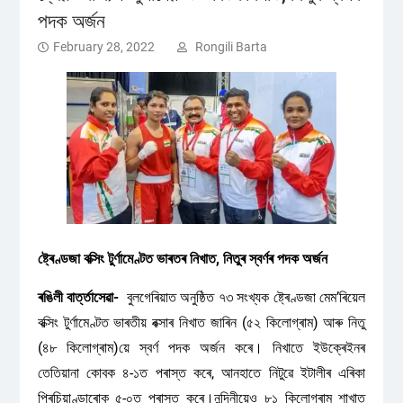
পদক অৰ্জন
February 28, 2022
Rongili Barta
ষ্ট্ৰেণ্ডজা বক্সিং টুৰ্ণামেণ্টত ভাৰতৰ নিখাত, নিতুৰ স্বৰ্ণৰ পদক অৰ্জন
ৰঙিলী বাৰ্ত্তাসেৱা-
বুলগেৰিয়াত অনুষ্ঠিত ৭৩ সংখ্যক ষ্ট্ৰেণ্ডজা মেম’ৰিয়েল
বক্সিং টুৰ্ণামেণ্টত ভাৰতীয় বক্সাৰ নিখাত জাৰিন (৫২ কিলোগ্ৰাম) আৰু নিতু
(৪৮ কিলোগ্ৰাম)য়ে স্বৰ্ণ পদক অৰ্জন কৰে। নিখাতে ইউক্ৰেইনৰ
তেতিয়ানা কোবক ৪-১ত পৰাস্ত কৰে, আনহাতে নিটুৱে ইটালীৰ এৰিকা
প্ৰিচিয়াণ্ডাৰোক ৫-০ত পৰাস্ত কৰে।নন্দিনীয়েও ৮১ কিলোগ্ৰাম শাখাত