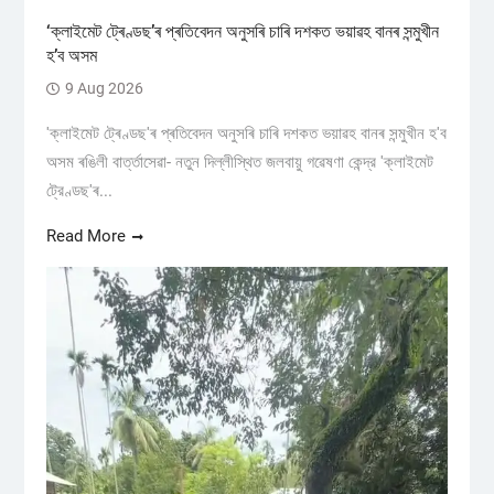
‘ক্লাইমেট ট্ৰেণ্ডছ’ৰ প্ৰতিবেদন অনুসৰি চাৰি দশকত ভয়াৱহ বানৰ সন্মুখীন
হ’ব অসম
9 Aug 2026
'ক্লাইমেট ট্ৰেণ্ডছ'ৰ প্ৰতিবেদন অনুসৰি চাৰি দশকত ভয়াৱহ বানৰ সন্মুখীন হ'ব
অসম ৰঙিলী বাৰ্ত্তাসেৱা- নতুন দিল্লীস্থিত জলবায়ু গৱেষণা কেন্দ্র 'ক্লাইমেট
ট্রেণ্ডছ'ৰ...
Read More