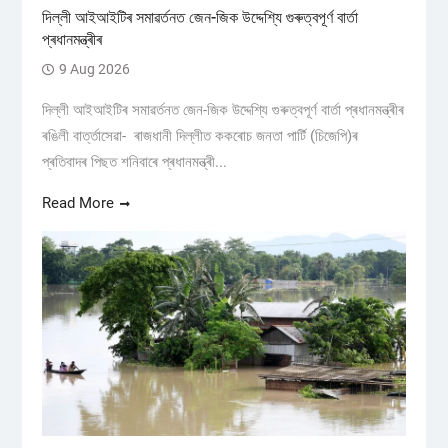
দিল্লী আইআইটিৰ সমাৱৰ্তনত জেন-জিক উদ্দেশ্যি গুৰুত্বপূৰ্ণ বাৰ্তা
প্ৰধানমন্ত্ৰীৰ
9 Aug 2026
দিল্লী আইআইটিৰ সমাৱৰ্তনত জেন-জিক উদ্দেশ্যি গুৰুত্বপূৰ্ণ বাৰ্তা প্ৰধানমন্ত্ৰীৰ
ৰঙিলী বাৰ্ত্তাসেৱা- ৰাজধানী দিল্লীত ককৰোচ জনতা পাৰ্টি (চিজেপি)ৰ
প্ৰতিবাদৰ পিছত শনিবাৰে প্ৰধানমন্ত্ৰী...
Read More