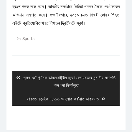
ব্ৰঞ্জৰ পদক লাভ কৰে। ভাৰতীয় দলটোৱে তিনিটা পদকৰ সৈতে তেওঁলোকৰ
অভিযান সমাপ্ত কৰে। লক্ষণীয়ভাৱে, ২০১৯ চনত বিজয়ী হোৱাৰ পিছত
এইটো প্ৰতিযোগিতাখনত নিখাতৰ দ্বিতীয়টো স্বৰ্ণ।
Sports
Post
navigation
Previous
ব্লেক বেল্ট পুটিনক আন্তঃৰাষ্ট্ৰীয় জুডো ফেডাৰেচনৰ সন্মানীয় সভাপতি
post:
পদৰ পৰা নিলম্বিত
Next
ভাৰতত নতুনকৈ ৮,০১৩ জনলোক কৰ’নাত আক্ৰান্ত
post: