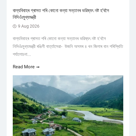
বাল্যবিবাহৰ গ্ৰাসত পৰি কোনো কন্যা সন্তানৰ ভৱিষ্যৎ নষ্ট হ’বলৈ
নিদিওঁঃমুখ্যমন্ত্রী
9 Aug 2026
বাল্যবিবাহৰ গ্ৰাসত পৰি কোনো কন্যা সন্তানৰ ভৱিষ্যৎ নষ্ট হ'বলৈ
নিদিওঁঃমুখ্যমন্ত্রী ৰঙিলী বাৰ্ত্তাসেৱা- উজনি অসমৰ ৪ খন জিলাৰ বান পৰিস্থিতি
পৰ্যালোচনা...
Read More