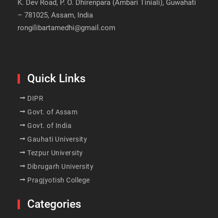
K. Dev Road, P. O. Dhirenpara (Ambari Tiniali), Guwahati
– 781025, Assam, India
rongilibartamedhi@gmail.com
Quick Links
DIPR
Govt. of Assam
Govt. of India
Gauhati University
Tezpur University
Dibrugarh University
Pragjyotish College
Categories