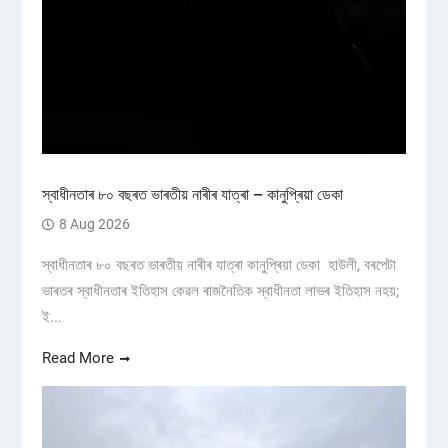
স্বাধীনতাৰ ৮০ বছৰত ভাৰতীয় নাৰীৰ যাত্ৰা – কানুপ্ৰিয়া ডেকা
8 Aug 2026
স্বাধীনতাৰ ৮০ বছৰত ভাৰতীয় নাৰীৰ যাত্ৰা কানুপ্ৰিয়া ডেকা হাউলী, বৰপেটা
ভাৰতৰ স্বাধীনতাৰ ইতিহাস কেৱল ৰাজনৈতিক স্বাধীনতা লাভৰ ইতিহাস নহয়;
ই...
Read More