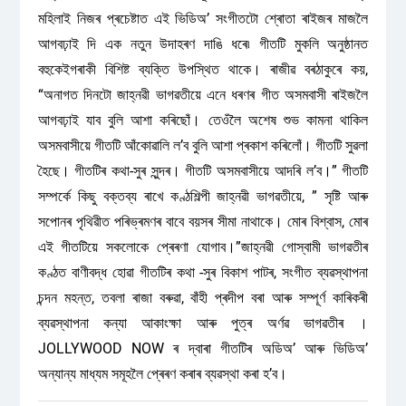
মহিলাই নিজৰ প্ৰচেষ্টাত এই ভিডিঅ’ সংগীতটো শ্ৰোতা ৰাইজৰ মাজলৈ
আগবঢ়াই দি এক নতুন উদাহৰণ দাঙি ধৰে৷ গীতটি মুকলি অনুষ্ঠানত
বহুকেইগৰাকী বিশিষ্ট ব্যক্তি উপস্থিত থাকে। ৰাজীৱ বৰঠাকুৰে কয়,
“অনাগত দিনটো জাহ্নৱী ভাগৱতীয়ে এনে ধৰণৰ গীত অসমবাসী ৰাইজলৈ
আগবঢ়াই যাব বুলি আশা কৰিছোঁ। তেওঁলৈ অশেষ শুভ কামনা থাকিল
অসমবাসীয়ে গীতটি আঁকোৱালি ল’ব বুলি আশা প্ৰকাশ কৰিলোঁ। গীতটি সুৱলা
হৈছে। গীতটিৰ কথা-সুৰ সুন্দৰ। গীতটি অসমবাসীয়ে আদৰি ল’ব।” গীতটি
সম্পৰ্কে কিছু বক্তব্য ৰাখে কণ্ঠশিল্পী জাহ্নৱী ভাগৱতীয়ে, ” সৃষ্টি আৰু
সপোনৰ পৃথিৱীত পৰিভ্ৰমণৰ বাবে বয়সৰ সীমা নাথাকে। মোৰ বিশ্বাস, মোৰ
এই গীতটিয়ে সকলোকে প্ৰেৰণা যোগাব।”জাহ্নৱী গোস্বামী ভাগৱতীৰ
কণ্ঠত বাণীবদ্ধ হোৱা গীতটিৰ কথা -সুৰ বিকাশ পাটৰ, সংগীত ব্যৱস্থাপনা
চন্দন মহন্ত, তবলা ৰাজা বৰুৱা, বাঁহী প্ৰদীপ বৰা আৰু সম্পূৰ্ণ কাৰিকৰী
ব্যৱস্থাপনা কন্যা আকাংক্ষা আৰু পুত্ৰ অৰ্ণৱ ভাগৱতীৰ ।
JOLLYWOOD NOW ৰ দ্বাৰা গীতটিৰ অডিঅ’ আৰু ভিডিঅ’
অন্যান্য মাধ্যম সমূহলৈ প্ৰেৰণ কৰাৰ ব্যৱস্থা কৰা হ’ব।