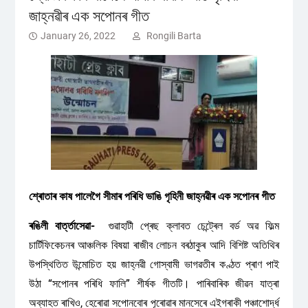
জাহ্নৱীৰ এক সপোনৰ গীত
January 26, 2022
Rongili Barta
শ্ৰোতাৰ কাষ পালেগৈ সীমাৰ পৰিধি ভাঙি গৃহিনী জাহ্নৱীৰ এক সপোনৰ গীত
ৰঙিলী বাৰ্ত্তাসেৱা-
গুৱাহাটী প্ৰেছ ক্লাবত চেন্ট্ৰেল বৰ্ড অৱ ফিল্ম
চাৰ্টিফিকেচনৰ আঞ্চলিক বিষয়া ৰাজীব লোচন বৰঠাকুৰ আদি বিশিষ্ট অতিথিৰ
উপস্থিতিত উন্মোচিত হয় জাহ্নৱী গোস্বামী ভাগৱতীৰ কণ্ঠত প্ৰাণ পাই
উঠা “সপোনৰ পৰিধি ফালি” শীৰ্ষক গীতটি। পাৰিবাৰিক জীৱন যাত্ৰা
অব্যাহত ৰাখিও, হেৰোৱা সপোনবোৰ পূৰোৱাৰ মানসেৰে এইগৰাকী পঞ্চাশোৰ্দ্ধ