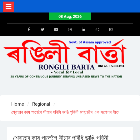
Skip
to
08 Aug, 2026
content
Facebook
Twitter
Youtube
Instagram
LinkedIn
Whatsapp
Email
Home
Regional
শ্ৰোতাৰ কাষ পালেগৈ সীমাৰ পৰিধি ভাঙি গৃহিনী জাহ্নৱীৰ এক সপোনৰ গীত
শ্ৰোতাৰ কাষ পালেগৈ সীমাৰ পৰিধি ভাঙি গৃহিনী