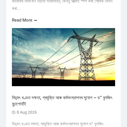
কাৰোবাৰ নামাংকন হয়তো সহজসাধ্য, কিন্তু আত্মাই স্পৰ্শ কৰা প্ৰেমক বিলীন
কৰা...
Read More
বিদ্যুৎ খণ্ডত দক্ষতা, প্ৰযুক্তি আৰু কৰ্মসংস্থাপনৰ সুযোগ – ড° বুলজিৎ
বুঢ়াগোহাঁই
8 Aug 2026
বিদ্যুৎ খণ্ডত দক্ষতা, প্ৰযুক্তি আৰু কৰ্মসংস্থাপনৰ সুযোগ ড° বুলজিৎ