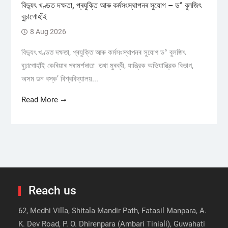
বিদ্যুৎ খণ্ডত দক্ষতা, প্ৰযুক্তি আৰু কৰ্মসংস্থাপনৰ সুযোগ – ড° বুলজিৎ
বুঢ়াগোহাঁই
8 Aug 2026
বিদ্যুৎ খণ্ডত দক্ষতা, প্ৰযুক্তি আৰু কৰ্মসংস্থাপনৰ সুযোগ ড° বুলজিৎ
বুঢ়াগোহাঁই কেৰিয়াৰ পৰামৰ্শদাতা তথা মুৰব্বী, যান্ত্রিক অভিযান্ত্রিক বিভাগ,
অসম ডন বস্ক’ বিশ্ববিদ্যালয়...
Read More
Reach us
62, Medhi Villa, Shitala Mandir Path, Fatasil Manpara, A.
K. Dev Road, P. O. Dhirenpara (Ambari Tiniali), Guwahati