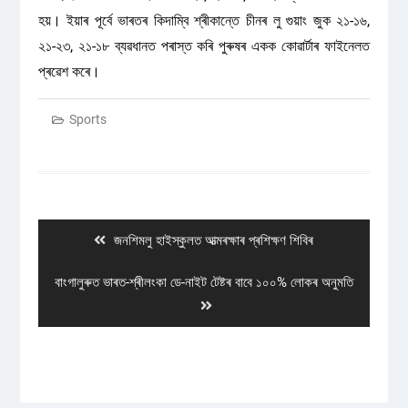
হয়। ইয়াৰ পূৰ্বে ভাৰতৰ কিদাম্বি শ্ৰীকান্তে চীনৰ লু গুয়াং জুক ২১-১৬,
২১-২৩, ২১-১৮ ব্যৱধানত পৰাস্ত কৰি পুৰুষৰ একক কোৱাৰ্টাৰ ফাইনেলত
প্ৰৱেশ কৰে।
Sports
Post
navigation
Previous
জনশিমলু হাইস্কুলত আত্মৰক্ষাৰ প্ৰশিক্ষণ শিবিৰ
post:
Next
বাংগালুৰুত ভাৰত-শ্ৰীলংকা ডে-নাইট টেষ্টৰ বাবে ১০০% লোকৰ অনুমতি
post: