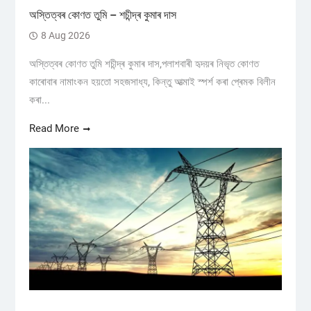
অস্তিত্বৰ কোণত তুমি – শচীন্দ্ৰ কুমাৰ দাস
8 Aug 2026
অস্তিত্বৰ কোণত তুমি শচীন্দ্ৰ কুমাৰ দাস,পলাশবাৰী হৃদয়ৰ নিভৃত কোণত
কাৰোবাৰ নামাংকন হয়তো সহজসাধ্য, কিন্তু আত্মাই স্পৰ্শ কৰা প্ৰেমক বিলীন
কৰা...
Read More