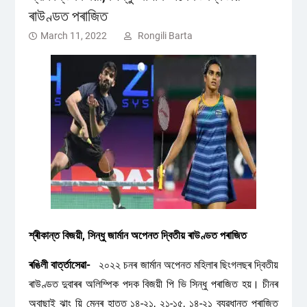
ৰাউণ্ডত পৰাজিত
March 11, 2022
Rongili Barta
শ্ৰীকান্ত বিজয়ী, সিন্ধু জাৰ্মান অপেনত দ্বিতীয় ৰাউণ্ডত পৰাজিত
ৰঙিলী বাৰ্ত্তাসেৱা-
২০২২ চনৰ জাৰ্মান অপেনত মহিলাৰ ছিংগলছৰ দ্বিতীয়
ৰাউণ্ডত দুবাৰৰ অলিম্পিক পদক বিজয়ী পি ভি সিন্ধু পৰাজিত হয়। চীনৰ
অবাছাই ঝাং য়ি মেনৰ হাতত ১৪-২১, ২১-১৫, ১৪-২১ ব্যৱধানত পৰাজিত