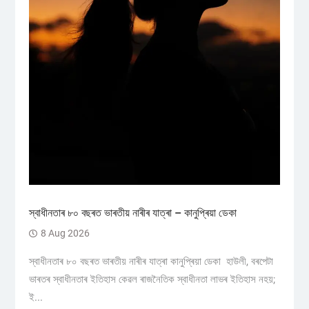
স্বাধীনতাৰ ৮০ বছৰত ভাৰতীয় নাৰীৰ যাত্ৰা – কানুপ্ৰিয়া ডেকা
8 Aug 2026
স্বাধীনতাৰ ৮০ বছৰত ভাৰতীয় নাৰীৰ যাত্ৰা কানুপ্ৰিয়া ডেকা হাউলী, বৰপেটা
ভাৰতৰ স্বাধীনতাৰ ইতিহাস কেৱল ৰাজনৈতিক স্বাধীনতা লাভৰ ইতিহাস নহয়;
ই...