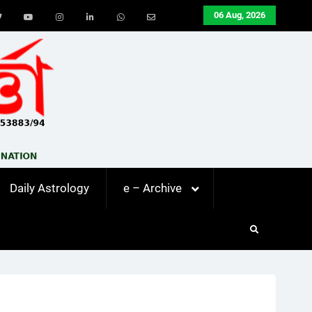
06 Aug, 2026
ook
Twitter
Youtube
Instagram
LinkedIn
Whatsapp
Email
Daily Astrology
e – Archive