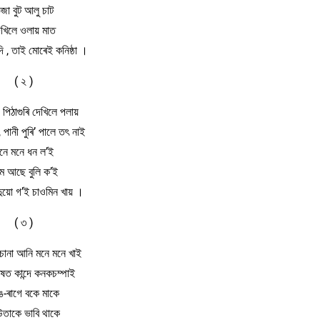
জা বুট আলু চাট
েখিলে ওলায় মাত
দি , তাই মোৰেই কনিষ্ঠা ।
( ২ )
ি পিঠাগুৰি দেখিলে পলায়
, পানী পুৰি’ পালে তৎ নাই
নে মনে ধন ল’ই
ম আছে বুলি ক’ই
দুয়ো গ’ই চাওমিন খায় ।
( ৩ )
চানা আনি মনে মনে খাই
িষত কান্দে কনকচম্পাই
ে-ৰাগে বকে মাকে
উতাকে ভাবি থাকে