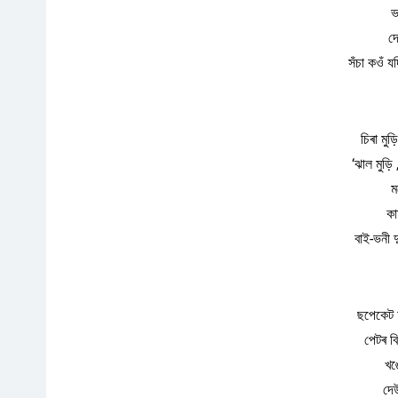
ভ
দ
সঁচা কওঁ য
চিৰা মুড়
‘ঝাল মুড়ি 
ম
কা
বাই-ভনী 
ছপেকেট 
পেটৰ ব
খঙ
দে