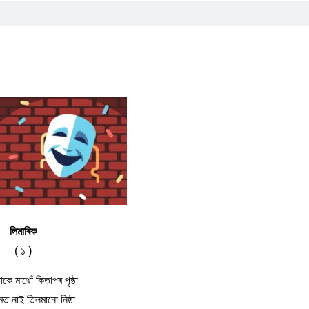
লিমাৰিক
( ১ )
াকে মাথোঁ কিতাপৰ পৃষ্ঠা
মত নাই তিলমানো নিষ্ঠা