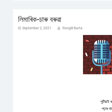
লিমাৰিক-চাৰু বৰুৱা
September 2, 2021
Rongili Barta
লুটিয়াই থ
পঢ়াৰ না