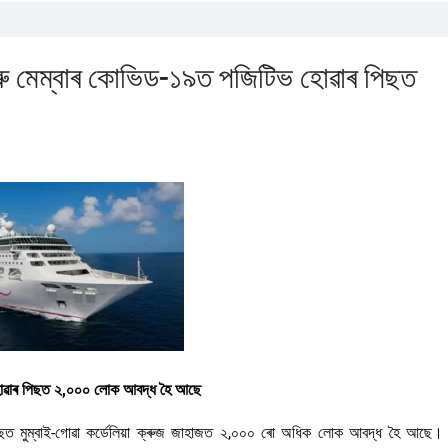
 ক্ৰু মেম্বাৰ কোভিড-১৯ত পজিটিভ হোৱাৰ পিছত
ভ হোৱাৰ পিছত ২,০০০ লোক আবদ্ধ হৈ আছে
 মুম্বাই-গোৱা কৰ্ডেলিয়া ক্ৰুজ জাহাজত ২,০০০ ৰো অধিক লোক আবদ্ধ হৈ আছে।