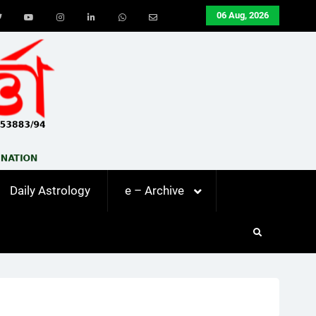
06 Aug, 2026
ook
Twitter
Youtube
Instagram
LinkedIn
Whatsapp
Email
Daily Astrology
e – Archive