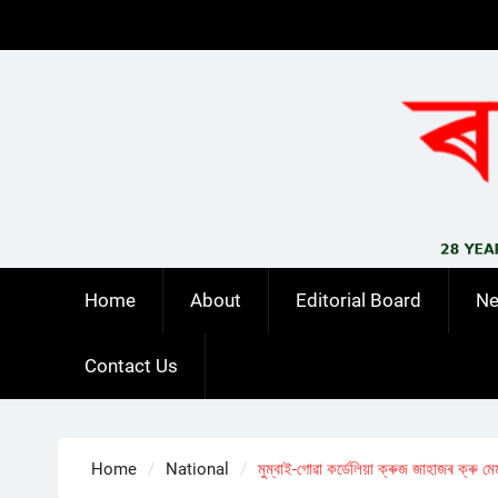
Skip
to
content
Home
About
Editorial Board
N
Contact Us
Home
National
মুম্বাই-গোৱা কৰ্ডেলিয়া ক্ৰুজ জাহাজৰ ক্