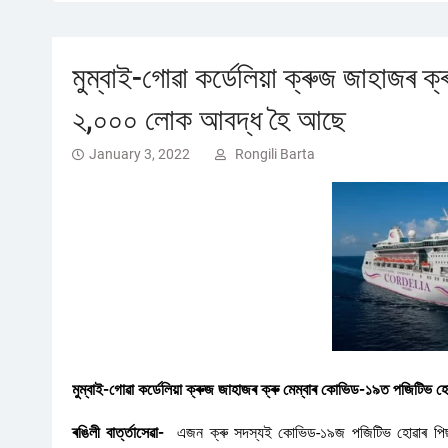
মুম্বাই-গোৱা কৰ্ডেলিয়া ক্ৰুজ জাহাজৰ
২,০০০ লোক আবদ্ধ হৈ আছে
January 3, 2022
Rongili Barta
মুম্বাই-গোৱা কৰ্ডেলিয়া ক্ৰুজ জাহাজৰ ক্ৰু মেম্বাৰ কোভিড-১৯ত পজিটি
ৰঙিলী বাৰ্ত্তাসেৱা-
এজন ক্ৰু সদস্যই কোভিড-১৯জ পজিটিভ হোৱাৰ পিছত