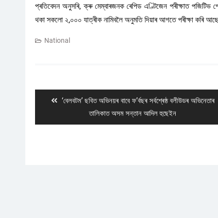
প্ৰতিবেদন অনুসৰি, ক্ৰু মেম্বাৰজনক ৰেপিড এণ্টিজেন পৰীক্ষাত পজিটিভ 
থকা সকলো ২,০০০ যাত্ৰীক নামিবলৈ অনুমতি দিয়াৰ আগতে পৰীক্ষা কৰি আ
National
Post
navigation
Previous
‘বেলবটম’ ছবিত অভিনয়ৰ বাবে ফ’ৰ্বছৰ সৰ্বশ্ৰেষ্ঠ বলীউডৰ অভিনেতাৰ
post:
তালিকাত অসম সন্তান আদিল হুছেইন