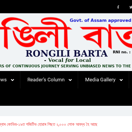
Faceb
ews
Reader’s Column
Media Gallery
ৰু মেম্বাৰ কোভিড-১৯ত পজিটিভ হোৱাৰ পিছত ২,০০০ লোক আবদ্ধ হৈ আছে