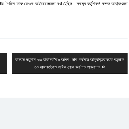
পোৱা গৈছিল আৰু তেওঁক আইচোলেচনত ৰখা হৈছিল। স্বাস্থ্য কৰ্তৃপক্ষই ক্ৰুজ জাহাজখনত
ছে।
Next
ভাৰতত নতুনকৈ ৩৩ হাজাৰতকৈও অধিক লোক কৰ’নাত আক্ৰান্তভাৰতত নতুনকৈ
post:
৩৩ হাজাৰতকৈও অধিক লোক কৰ’নাত আক্ৰান্ত