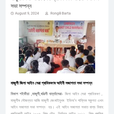
সভা সম্পন্ন
August 9, 2024
Rongili Barta
মাজুলী জিলা আইন সেৱা প্ৰাধিকৰণৰ আইনী সজাগতা সভা সম্পন্ন
বিকাশ শইকীয়া ,মাজুলী,ৰঙিলী বাৰ্ত্তাসেৱা-
জিলা আইন সেৱা প্ৰাধিকৰণ ,
মাজুলীৰ সৌজন্যত আজি মাজুলী জেংৰাইমুখৰ ইভিঅ’ন পাব্লিক স্কুলত এখন
আইন সজাগতা সভা সম্পন্ন হয়। এই আইন সজাগতা সভাত বাল্য বিবাহ
প্ৰতিৰোধী আইন ২০০৬, শিশু যৌন নিৰ্যাতন আইন ২০১২, শিশু শ্ৰমিক