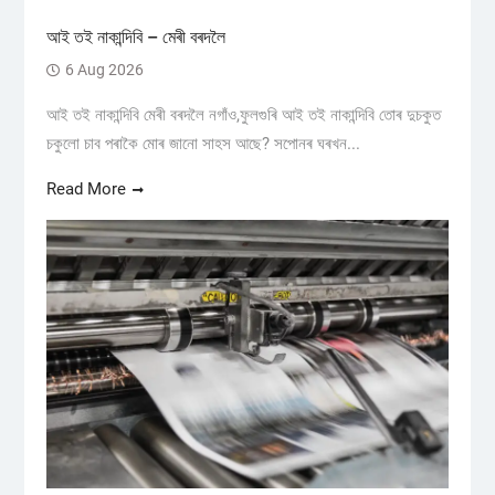
আই তই নাকান্দিবি – মেৰী বৰদলৈ
6 Aug 2026
আই তই নাকান্দিবি মেৰী বৰদলৈ নগাঁও,ফুলগুৰি আই তই নাকান্দিবি তোৰ দুচকুত
চকুলো চাব পৰাকৈ মোৰ জানো সাহস আছে? সপোনৰ ঘৰখন...
Read More