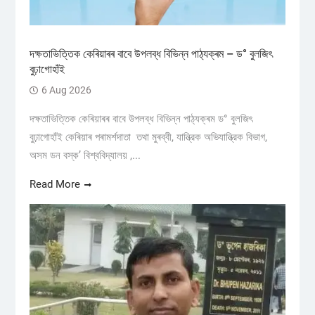
দক্ষতাভিত্তিক কেৰিয়াৰৰ বাবে উপলব্ধ বিভিন্ন পাঠ্যক্ৰম – ড° বুলজিৎ
বুঢ়াগোহাঁই
6 Aug 2026
দক্ষতাভিত্তিক কেৰিয়াৰৰ বাবে উপলব্ধ বিভিন্ন পাঠ্যক্ৰম ড° বুলজিৎ
বুঢ়াগোহাঁই কেৰিয়াৰ পৰামৰ্শদাতা তথা মুৰব্বী, যান্ত্রিক অভিযান্ত্রিক বিভাগ,
অসম ডন বস্ক’ বিশ্ববিদ্যালয় ,...
Read More