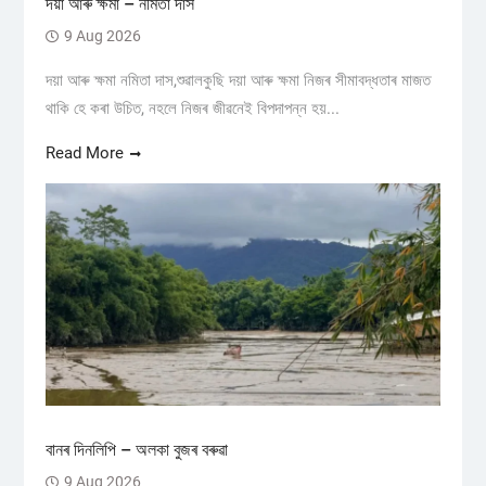
দয়া আৰু ক্ষমা – নমিতা দাস
9 Aug 2026
দয়া আৰু ক্ষমা নমিতা দাস,শুৱালকুছি দয়া আৰু ক্ষমা নিজৰ সীমাবদ্ধতাৰ মাজত
থাকি হে কৰা উচিত, নহলে নিজৰ জীৱনেই বিপদাপন্ন হয়...
Read More
বানৰ দিনলিপি – অলকা বুজৰ বৰুৱা
9 Aug 2026