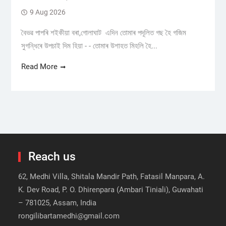
9 Aug 2026
বৈভৱ পাপৰি শইকীয়া বৰা,গোলাঘাট এদিন তোমাৰ পদূলিত গছ হৈ গজিম
সুগন্ধিৰে উপচাই দিম হিয়া - - তোমাৰ উশাহত মিহলি হৈ...
Read More
Reach us
62, Medhi Villa, Shitala Mandir Path, Fatasil Manpara, A.
K. Dev Road, P. O. Dhirenpara (Ambari Tiniali), Guwahati
– 781025, Assam, India
rongilibartamedhi@gmail.com