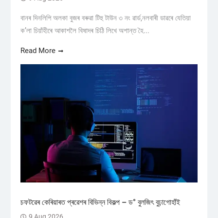
বানৰ দিনলিপি অলকা বুজৰ বৰুৱা টিহু টাউন ৩ নং ৱাৰ্ড,নলবাৰী ডাৱৰে যেতিয়া
ক’লা চিয়াঁহীৰে আকাশলৈ বিষাদৰ চিঠি লিখে অশান্ত হৈ...
Read More
চফটৱেৰ কেৰিয়াৰত প্ৰৱেশৰ বিভিন্ন বিকল্প – ড° বুলজিৎ বুঢ়াগোহাঁই
9 Aug 2026