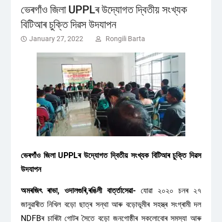
ভেৰগাঁ‌ও জিলা UPPLৰ উদ্যোগত দ্বিতীয় সংখ্যক
বিটিআৰ চুক্তি দিৱস উদযাপন
January 27, 2022
Rongili Barta
ভেৰগাঁ‌ও জিলা UPPLৰ উদ্যোগত দ্বিতীয় সংখ্যক বিটিআৰ চুক্তি দিৱস
উদযাপন
অমৰজিৎ ৰাভা, ওদালগুৰি,ৰঙিলী বাৰ্ত্তাসেৱা-
যোৱা ২০২০ চনৰ ২৭
জানুৱাৰীত নিখিল বড়ো ছাত্ৰ সন্থা আৰু বড়োভূমীৰ সহস্ত্ৰ সংগ্ৰামী দল
NDFBৰ চাৰিটা গোটৰ সৈতে বড়ো জনগোষ্ঠীৰ সকলোবোৰ সমস্যা আৰু