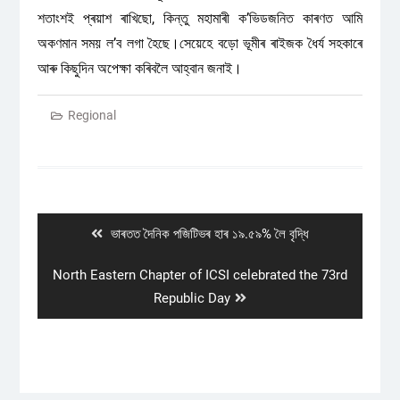
শতাংশই প্ৰয়াশ ৰাখিছো, কিন্তু মহামাৰী ক’ভিডজনিত কাৰণত আমি
অকণমান সময় ল’ব লগা হৈছে।সেয়েহে বড়ো ভূমীৰ ৰাইজক ধৈৰ্য সহকাৰে
আৰু কিছুদিন অপেক্ষা কৰিবলৈ আহ্বান জনাই।
Regional
Post
navigation
Previous
ভাৰতত দৈনিক পজিটিভৰ হাৰ ১৯.৫৯% লৈ বৃদ্ধি
post:
Next
North Eastern Chapter of ICSI celebrated the 73rd
post:
Republic Day