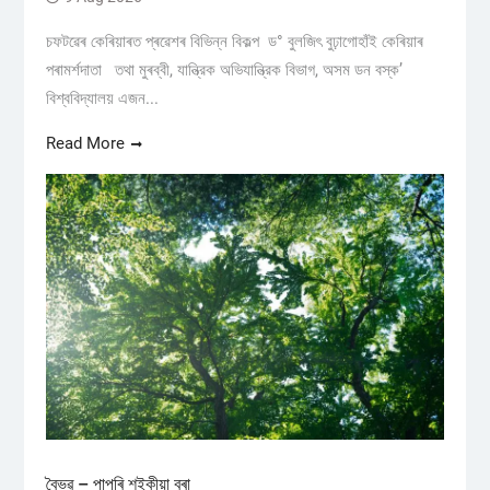
চফটৱেৰ কেৰিয়াৰত প্ৰৱেশৰ বিভিন্ন বিকল্প ড° বুলজিৎ বুঢ়াগোহাঁই কেৰিয়াৰ
পৰামৰ্শদাতা তথা মুৰব্বী, যান্ত্রিক অভিযান্ত্রিক বিভাগ, অসম ডন বস্ক’
বিশ্ববিদ্যালয় এজন...
Read More
বৈভৱ – পাপৰি শইকীয়া বৰা