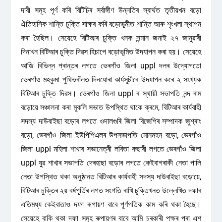
দাবী সমূহ পূৰ্ণ কৰি বিটিচিৰ সৰ্বাঙ্গীণ উন্নতিৰ স্বাৰ্থত তৃতীয়খন বড়ো
ঐতিহাসিক শান্তি চুক্তি সাক্ষৰ কৰি বড়োভূমীত শান্তি আৰু শৃংখলা স্থাপন
কৰা হৈছিল। সেয়েহে বিটিআৰ চুক্তি খনক সন্মান জনাই ২৭ জানুৱাৰী
দিনাখন বিটিআৰ চুক্তি দিৱস হিচাপে বড়োভূমিত উদযাপন কৰা হয়। সেয়েহে
আজি বিভিন্ন প্ৰান্তৰ লগতে ভেৰগাঁ‌ও জিলা uppl দলৰ উদ্যোগতো
ভেৰগাঁ‌ও মহকুমা পুথিভৰাঁ‌লত দিনযোৰা কাৰ্যসূচীৰে উদযাপন কৰে ২ সংখ্যক
বিটিআৰ চুক্তি দিৱস। ভেৰগাঁ‌ও জিলা uppl ৰ স্থায়ী সভাপতি নন্দ ৰাম
বড়োয়ে সঞ্চালনা কৰা মুকলি সভাত উপস্থিত থাকে ক্ৰমে, বিটিআৰ কাৰ্যবাহী
সদস্য দাউবাইছা বড়োৰ লগতে ওদালগুৰি জিলা বিজেপিৰ সম্পাদক জুশ্ৰাং
বড়ো, ভেৰগাঁ‌ও জিলা ইউপিপিএলৰ উপসভাপতি মোনমহন বড়ো, ভেৰগাঁ‌ও
জিলা uppl মহিলা শাখাৰ সভানেত্ৰী লবিতা কছাৰী লগতে ভেৰগাঁ‌ও জিলা
uppl যুৱ শাখাৰ সভাপতি দেৰহাছা বড়োৰ লগতে কেইবাগৰাকী নেতা পালি
নেতা উপস্থিত থকা অনুষ্ঠানত বিটিআৰ কাৰ্যবাহী সদস্য দাউবাইছা বড়োয়ে,
বিটিআৰ চুক্তিৰ ২য় বৰ্ষপূৰ্তিৰ লগত সংগতি ৰাখি চুক্তিখনত উল্লেখিত দফাৰ
এতিমধ্য কেইবাতাও দফা ৰূপায়ণ বাবে পূৰ্ণগতিক কাম কৰি থকা হৈছে।
সেয়েহে বাকি থকা দফা সমূহ ৰুপায়ণৰ বাবে আমি চৰকাৰী পক্ষৰ পৰা এশ