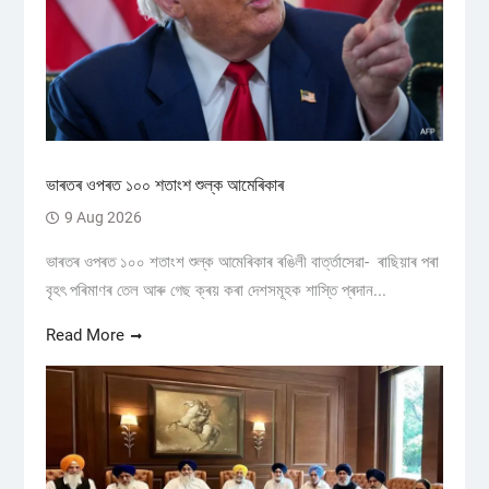
ভাৰতৰ ওপৰত ১০০ শতাংশ শুল্ক আমেৰিকাৰ
9 Aug 2026
ভাৰতৰ ওপৰত ১০০ শতাংশ শুল্ক আমেৰিকাৰ ৰঙিলী বাৰ্ত্তাসেৱা- ৰাছিয়াৰ পৰা
বৃহৎ পৰিমাণৰ তেল আৰু গেছ ক্ৰয় কৰা দেশসমূহক শাস্তি প্ৰদান...
Read More