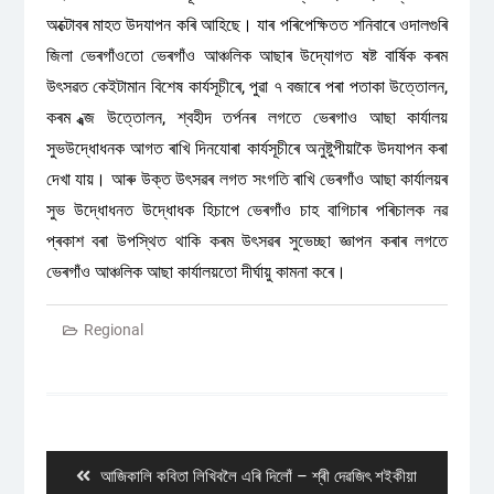
অক্টোবৰ মাহত উদযাপন কৰি আহিছে। যাৰ পৰিপেক্ষিতত শনিবাৰে ওদালগুৰি
জিলা ভেৰগাঁ‌ওতো ভেৰগাঁ‌ও আঞ্চলিক আছাৰ উদ্যোগত ষষ্ট বাৰ্ষিক কৰম
উৎসৱত কেইটামান বিশেষ কাৰ্যসূচীৰে, পুৱা ৭ বজাৰে পৰা পতাকা উত্তোলন,
কৰম ধ্ব্জ উত্তোলন, শ্বহীদ তৰ্পনৰ লগতে ভেৰগাও আছা কাৰ্যালয়
সুভউদ্ধোধনক আগত ৰাখি দিনযোৰা কাৰ্যসূচীৰে অনুষ্টুপীয়াকৈ উদযাপন কৰা
দেখা যায়। আৰু উক্ত উৎসৱৰ লগত সংগতি ৰাখি ভেৰগাঁ‌ও আছা কাৰ্যালয়ৰ
সুভ উদ্ধোধনত উদ্ধোধক হিচাপে ভেৰগাঁ‌ও চাহ বাগিচাৰ পৰিচালক নৱ
প্ৰকাশ বৰা উপস্থিত থাকি কৰম উৎসৱৰ সুভেচ্ছা জ্ঞাপন কৰাৰ লগতে
ভেৰগাঁ‌ও আঞ্চলিক আছা কাৰ্যালয়তো দীৰ্ঘায়ু কামনা কৰে।
Regional
Post
navigation
Previous
আজিকালি কবিতা লিখিবলৈ এৰি দিলোঁ – শ্ৰী দেৱজিৎ শইকীয়া