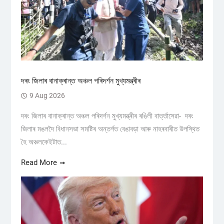
দৰং জিলাৰ বানাক্ৰান্ত অঞ্চল পৰিদৰ্শন মুখ্যমন্ত্ৰীৰ
9 Aug 2026
দৰং জিলাৰ বানাক্ৰান্ত অঞ্চল পৰিদৰ্শন মুখ্যমন্ত্ৰীৰ ৰঙিলী বাৰ্ত্তাসেৱা- দৰং
জিলাৰ মঙলদৈ বিধানসভা সমষ্টিৰ অন্তৰ্গত বেঙাবড়া আৰু নাহৰবাৰীত উপস্থিত
হৈ অঞ্চলকেইটাত...
Read More