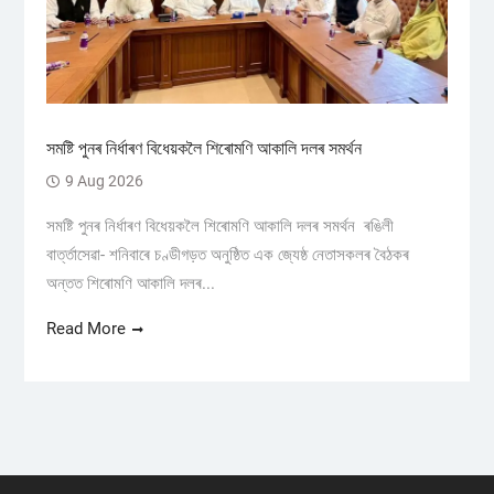
সমষ্টি পুনৰ নিৰ্ধাৰণ বিধেয়কলৈ শিৰোমণি আকালি দলৰ সমর্থন
9 Aug 2026
সমষ্টি পুনৰ নিৰ্ধাৰণ বিধেয়কলৈ শিৰোমণি আকালি দলৰ সমর্থন ৰঙিলী
বাৰ্ত্তাসেৱা- শনিবাৰে চণ্ডীগড়ত অনুষ্ঠিত এক জ্যেষ্ঠ নেতাসকলৰ বৈঠকৰ
অন্তত শিৰোমণি আকালি দলৰ...
Read More