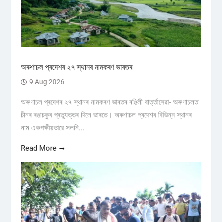
অৰুণাচল প্ৰদেশৰ ২৭ স্থানৰ নামকৰণ ভাৰতৰ
9 Aug 2026
অৰুণাচল প্ৰদেশৰ ২৭ স্থানৰ নামকৰণ ভাৰতৰ ৰঙিলী বাৰ্ত্তাসেৱা- অৰুণাচলত
চীনৰ ৰঙাচকুৰ প্ৰত্যুত্তৰ দিলে ভাৰতে। অৰুণাচল প্ৰদেশৰ বিভিন্ন স্থানৰ
নাম একপক্ষীয়ভাৱে সলনি...
Read More