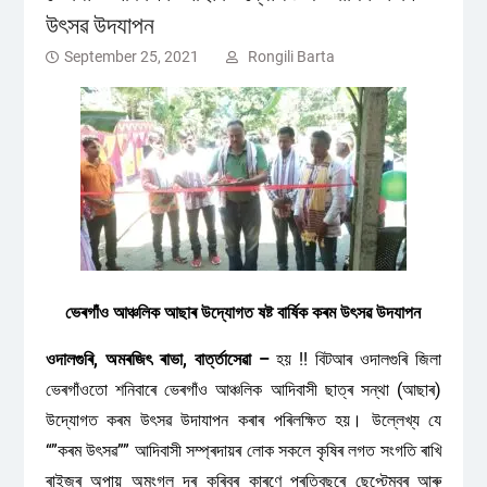
উৎসৱ উদযাপন
September 25, 2021
Rongili Barta
ভেৰগাঁ‌ও আঞ্চলিক আছাৰ উদ্যোগত ষষ্ট বাৰ্ষিক কৰম উৎসৱ উদযাপন
ওদালগুৰি, অমৰজিৎ ৰাভা, বাৰ্ত্তাসেৱা –
হয় !! বিটআৰ ওদালগুৰি জিলা
ভেৰগাঁ‌ওতো শনিবাৰে ভেৰগাঁ‌ও আঞ্চলিক আদিবাসী ছাত্ৰ সন্থা (আছাৰ)
উদ্যোগত কৰম উৎসৱ উদাযাপন কৰাৰ পৰিলক্ষিত হয়। উল্লেখ্য যে
“”কৰম উৎসৱ”” আদিবাসী সম্প্ৰদায়ৰ লোক সকলে কৃষিৰ লগত সংগতি ৰাখি
ৰাইজৰ অপায় অমংগল দূৰ কৰিবৰ কাৰণে প্ৰতিবছৰে ছেপ্টেম্বৰ আৰু