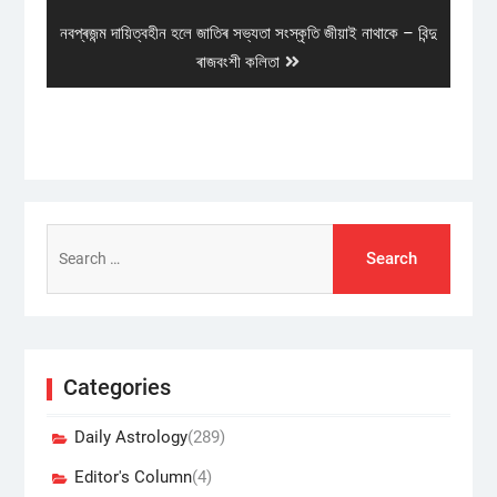
post:
Next
নবপ্ৰজন্ম দায়িত্বহীন হলে জাতিৰ সভ্যতা সংস্কৃতি জীয়াই নাথাকে – বিন্দু
post:
ৰাজবংশী কলিতা
Search
for:
Categories
Daily Astrology
(289)
Editor's Column
(4)