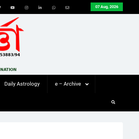
07 Aug, 2026
ook
Twitter
Youtube
Instagram
LinkedIn
Whatsapp
Email
Daily Astrology
e – Archive