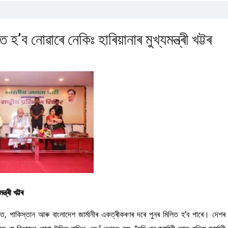
ব নোৱাৰে নেকিঃ হাৰিয়ানাৰ মুখ্যমন্ত্ৰী খট্টৰ
ত্ৰী খট্টৰ
 ভাৰত, পাকিস্তান আৰু বাংলাদেশ জাৰ্মানীৰ একত্ৰীকৰণৰ দৰে পুনৰ মিলিত হ’ব পাৰে। দেশৰ