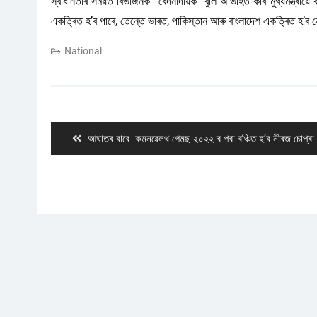
স্বাধীনতাৰ সময়ত বিভাজনক “বেদনাদায়ক” বুলি অভিহিত কৰি মুখ্যমন্ত্ৰীয়ে 
একত্ৰিত হ’ব পাৰে, তেন্তে ভাৰত, পাকিস্তান আৰু বাংলাদেশ একত্ৰিত হ’ব 
National
Post
navigation
Previous
আঘাতৰ বাবে কমনৱেলথ গেমছ ২০২২ ৰ পৰা বঞ্চিত হ’ব নীৰজ চোপ্ৰা
post: