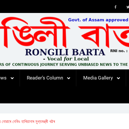
Faceb
ews
Reader’s Column
Media Gallery
াৰে নেকিঃ হাৰিয়ানাৰ মুখ্যমন্ত্ৰী খট্টৰ