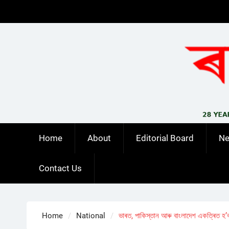
Skip
to
content
Home
About
Editorial Board
N
Contact Us
Home
National
ভাৰত, পাকিস্তান আৰু বাংলাদেশ একত্ৰিত হ’ব নোৱ