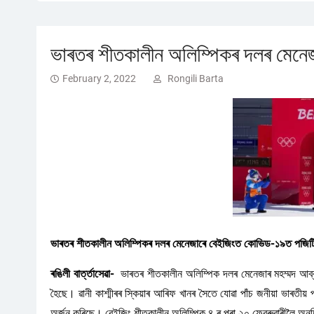
ভাৰতৰ শীতকালীন অলিম্পিকৰ দলৰ মেন
February 2, 2022
Rongili Barta
ভাৰতৰ শীতকালীন অলিম্পিকৰ দলৰ মেনেজাৰে বেইজিংত কোভিড-১৯ত পজিট
ৰঙিলী বাৰ্ত্তাসেৱা-
ভাৰতৰ শীতকালীন অলিম্পিক দলৰ মেনেজাৰ মহম্মদ আব্বা
হৈছে। ৱানী কাশ্মীৰৰ স্কিয়াৰ আৰিফ খানৰ সৈতে যোৱা পাঁচ জনীয়া ভাৰতীয
অৰ্জন কৰিছে। বেইজিং শীতকালীন অলিম্পিক ৪ ৰ পৰা ২০ ফেব্ৰুৱাৰীলৈ অনুষ