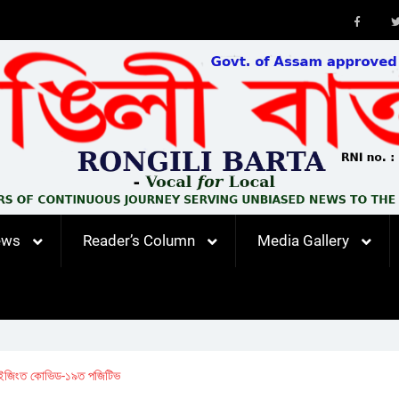
Faceb
ews
Reader’s Column
Media Gallery
েইজিংত কোভিড-১৯ত পজিটিভ