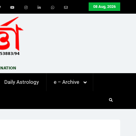
08 Aug, 2026
ook
Twitter
Youtube
Instagram
LinkedIn
Whatsapp
Email
Daily Astrology
e – Archive