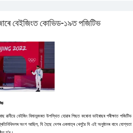
েজাৰে বেইজিংত কোভিড-১৯ত পজিটিভ
িভ
ছ ৱানীয়ে বেইজিং বিমানবন্দৰত উপস্থিত হোৱাৰ পিছত কৰোনা ভাইৰাছৰ পৰীক্ষাত পজিটিভ
় প্ৰতিনিধিদলৰ অংশ আছিল, যি হৈছে দেশৰ একমাত্ৰ খেলুৱৈ যি এই অনুষ্ঠানৰ বাবে যোগ্যতা
্ঠিত হ’ব।