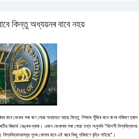
বে কিন্তু অধ্যয়নৰ বাবে নহয়
 বাবে বেংকৰ পৰা ঋণ লোৱা অব্যাহত আছে কিন্তু শিক্ষাৰ পুঁজিৰ বাবে ঋণৰ পৰিমাণ হ্ৰাস
় ৰিজাৰ্ভ বেঙ্কৰ দ্বাৰা। এজন বেংকাৰৰ পৰা পোৱা তথ্য অনুসৰি “বিদেশী বিশ্ববিদ্যালয়
। বিশ্ববিদ্যালয়সমূহ পুনৰ খোলাৰ বাবে এই বছৰ কিছু পৰিমাণে বৃদ্ধি পাইছে”।