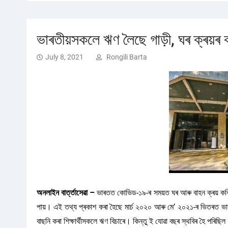
ভাৰতীয়সকলে ঋণ লৈছে গাড়ী, ঘৰ ক্ৰয়ৰ বা
July 8, 2021
Rongili Barta
অনলাইন বাৰ্ত্তাসেৱা –
ভাৰতত কোভিড-১৯-ৰ সময়ত ঘৰ আৰু বাহন ক্ৰয় কৰিবৰ
পায়। এই তথ্য প্ৰকাশ কৰা হৈছে মাৰ্চ ২০২০ আৰু মে’ ২০২১-ৰ ভিতৰত ভাৰতীয
বাছনি কৰা শিক্ষাৰ্থীসকলে ঋণ বিচাৰে। কিন্তু ই যোৱা বছৰ স্থবিৰ হৈ পৰিছিল