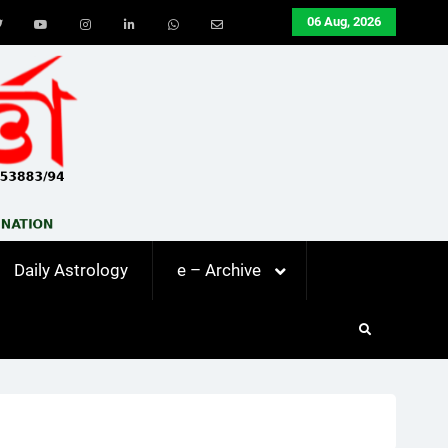
06 Aug, 2026
ook
Twitter
Youtube
Instagram
LinkedIn
Whatsapp
Email
Daily Astrology
e – Archive