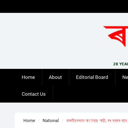
Skip
to
content
Home
About
Editorial Board
N
Contact Us
Home
National
ভাৰতীয়সকলে ঋণ লৈছে গাড়ী, ঘৰ ক্ৰয়ৰ বাবে ক