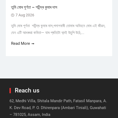
তুমি মোৰ পূৰ্ণতা – শচীন্দ্ৰ কুমাৰ দাস
7 Aug 2026
তুমি মোৰ পূৰ্ণতা শচীন্দ্ৰ কুমাৰ দাস,পলাশবাৰী তোমাৰ অবিহনে মোৰ এই জীৱন,
যেন এটি আধৰুৱা কবিতা— যাৰ প্ৰতিটো শব্দই উচুপি উঠে,...
Read More
Reach us
62, Medhi Villa, Shitala Mandir Path, Fatasil Manpara, A.
K. Dev Road, P. O. Dhirenpara (Ambari Tiniali), Guwahati
– 781025, Assam, India