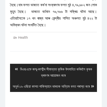
হৈছে।যাৰ ফলত ভাৰতত কৰ’না সংক্ৰমণৰ ফলত মুঠ ৪,৭৯,৬৮২ জন লোক
মৃত্যু হৈছে। ভাৰতত বৰ্তমান ৭৬,৭৬৬ টা সক্ৰিয় ঘটনা আছে।
এতিয়ালৈকেে ১৭ খন ৰাজ্য আৰু কেন্দ্ৰীয় শাসিত অঞ্চলত মুঠ ৪২২ টা
অমিক্ৰন ঘটনা সংঘটিত হৈছে।
Health
Post
navigation
Previous
বিএছএফে জম্মু-কাশ্মীৰ সীমান্তত কৃষিক উৎসাহিত কৰিবলৈ কৃষক
post:
ভ্ৰমণৰ আয়োজন কৰে
Next
অনুৰ্ধ-১৯ এছিয়া কাপত পাকিস্তানে ভাৰতক অন্তিম বলত পৰাস্ত কৰে
post: