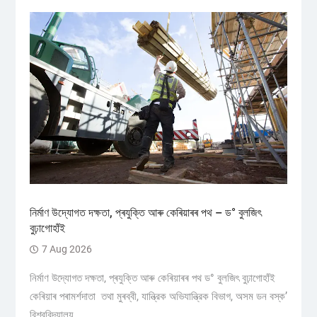
নিৰ্মাণ উদ্যোগত দক্ষতা, প্ৰযুক্তি আৰু কেৰিয়াৰৰ পথ – ড° বুলজিৎ
বুঢ়াগোহাঁই
7 Aug 2026
নিৰ্মাণ উদ্যোগত দক্ষতা, প্ৰযুক্তি আৰু কেৰিয়াৰৰ পথ ড° বুলজিৎ বুঢ়াগোহাঁই
কেৰিয়াৰ পৰামৰ্শদাতা তথা মুৰব্বী, যান্ত্রিক অভিযান্ত্রিক বিভাগ, অসম ডন বস্ক’
বিশ্ববিদ্যালয়...