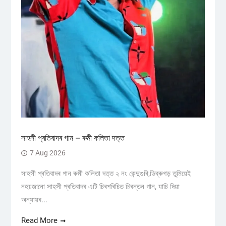
সাহসী প্ৰতিবাদৰ গান – ৰুমী কলিতা দত্ত
7 Aug 2026
সাহসী প্ৰতিবাদৰ গান ৰুমী কলিতা দত্ত ২ নং কেন্দুগুৰি,ডিব্ৰুগড় তুমিয়েই
নহয়জানো সাহসী প্ৰতিবাদৰ এটি চিৰপৰিচিত চিৰন্তন গান, যাচি দিয়া
অন্যায়ৰ...
Read More