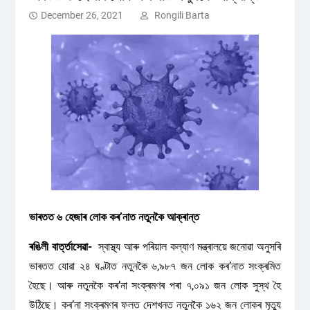
December 26, 2021
Rongili Barta
ভাৰতত ৬ হেজাৰ লোক কৰ’নাত নতুনকৈ আক্ৰান্ত
ৰঙিলী বাৰ্ত্তাসেৱা-
স্বাস্থ্য আৰু পৰিয়াল কল্যাণ মন্ত্ৰালয়ে জনোৱা অনুসৰি
ভাৰতত যোৱা ২৪ ঘণ্টাত নতুনকৈ ৬,৯৮৭ জন লোক কৰ’নাত সংক্ৰমিত
হৈছে। আৰু নতুনকৈ কৰ’না সংক্ৰমণৰ পৰা ৭,০৯১ জন লোক সুস্থ হৈ
উঠিছে। কৰ’না সংক্ৰমণৰ ফলত দেশখনত নতুনকৈ ১৬২ জন লোকৰ মৃত্যু