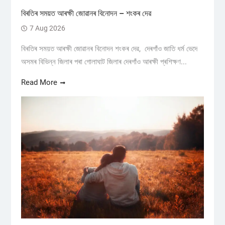
বিৰতিৰ সময়ত আৰক্ষী জোৱানৰ বিনোদন – শংকৰ দেৱ
7 Aug 2026
বিৰতিৰ সময়ত আৰক্ষী জোৱানৰ বিনোদন শংকৰ দেৱ, দেৰগাঁও জাতি ধৰ্ম ভেদে
অসমৰ বিভিন্ন জিলাৰ পৰা গোলাঘাট জিলাৰ দেৰগাঁও আৰক্ষী প্ৰশিক্ষণ...
Read More