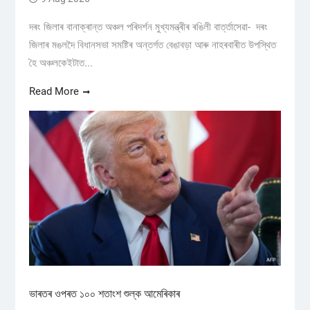
দৰং জিলাৰ বানাক্ৰান্ত অঞ্চল পৰিদৰ্শন মুখ্যমন্ত্ৰীৰ ৰঙিলী বাৰ্ত্তাসেৱা- দৰং
জিলাৰ মঙলদৈ বিধানসভা সমষ্টিৰ অন্তৰ্গত বেঙাবড়া আৰু নাহৰবাৰীত উপস্থিত
হৈ অঞ্চলকেইটাত...
Read More
ভাৰতৰ ওপৰত ১০০ শতাংশ শুল্ক আমেৰিকাৰ