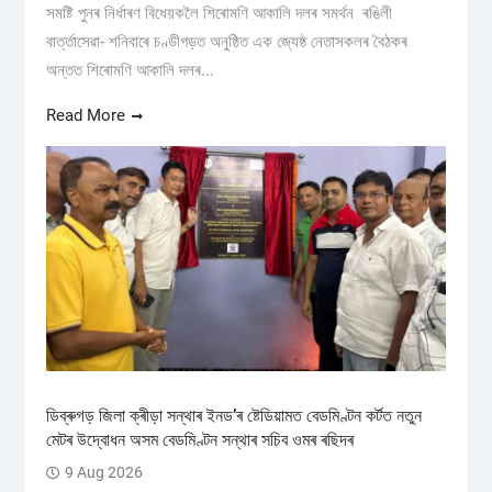
সমষ্টি পুনৰ নিৰ্ধাৰণ বিধেয়কলৈ শিৰোমণি আকালি দলৰ সমর্থন ৰঙিলী
বাৰ্ত্তাসেৱা- শনিবাৰে চণ্ডীগড়ত অনুষ্ঠিত এক জ্যেষ্ঠ নেতাসকলৰ বৈঠকৰ
অন্তত শিৰোমণি আকালি দলৰ...
Read More
ডিব্ৰুগড় জিলা ক্ৰীড়া সন্থাৰ ইনড’ৰ ষ্টেডিয়ামত বেডমিণ্টন কৰ্টত নতুন
মেটৰ উদ্বোধন অসম বেডমিণ্টন সন্থাৰ সচিব ওমৰ ৰছিদৰ
9 Aug 2026