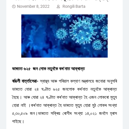
November 8, 2022
Rongili Barta
ভাৰতত ৬২৫ জন লোক নতুনকৈ কৰ’নাত আক্ৰান্ত
ৰঙিলী বাৰ্ত্তাসেৱা-
স্বাস্থ্য আৰু পৰিয়াল কল্যাণ মন্ত্ৰালয়ে জনোৱা অনুসৰি
ভাৰতত যোৱা ২৪ ঘণ্টাত ৬২৫ জনলোক কৰ’নাত নতুনকৈ আক্ৰান্ত
হৈছে। আৰু যোৱা ২৪ ঘণ্টাত কৰ’নাত আক্ৰান্ত হৈ এজন লোকৰো মৃত্যু
হোৱা নাই ।কৰ’নাত আক্ৰান্ত হৈ ভাৰতত মৃত্যু হোৱা মুঠ লোকৰ সংখ্যা
৫,৩০,৫০৯ জন।ভাৰতত সক্ৰিয় ৰোগীৰ সংখ্যা ১৪,০২১ জনলৈ হ্ৰাস
পাইছে।