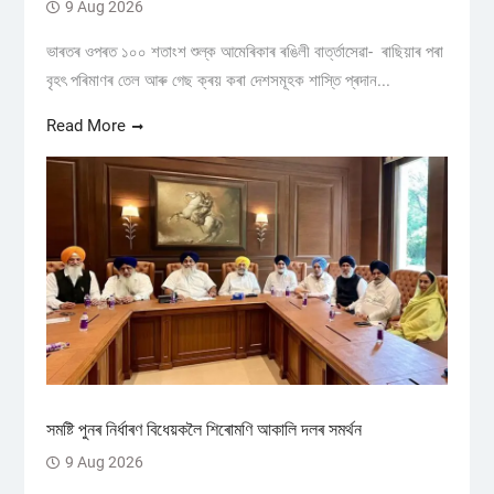
9 Aug 2026
ভাৰতৰ ওপৰত ১০০ শতাংশ শুল্ক আমেৰিকাৰ ৰঙিলী বাৰ্ত্তাসেৱা- ৰাছিয়াৰ পৰা
বৃহৎ পৰিমাণৰ তেল আৰু গেছ ক্ৰয় কৰা দেশসমূহক শাস্তি প্ৰদান...
Read More
সমষ্টি পুনৰ নিৰ্ধাৰণ বিধেয়কলৈ শিৰোমণি আকালি দলৰ সমর্থন
9 Aug 2026