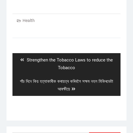
Health
Post
navigation
Previous
Strengthen the Tobacco Laws to reduce the
post:
Tobacco
Next
পাঁচ দিনে কিয় হত্যাকাৰীক কৰায়ত্ব কৰিবলৈ সক্ষম নহল মিকিৰভেটা
post:
আৰক্ষীয়ে