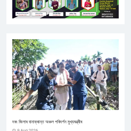
দৰং জিলাৰ বানাক্ৰান্ত অঞ্চল পৰিদৰ্শন মুখ্যমন্ত্ৰীৰ
9 Aug 2026