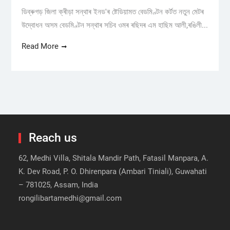
ডিব্ৰুগড় জিলা ক্ৰীড়া সন্থাৰ ইনড'ৰ ষ্টেডিয়ামত বেডমিণ্টন কৰ্টত নতুন মেটৰ
উদ্বোধন অসম বেডমিণ্টন সন্থাৰ সচিব ওমৰ ৰছিদৰ এম হাছিম আলী,ৰঙিলী...
Read More
Reach us
62, Medhi Villa, Shitala Mandir Path, Fatasil Manpara, A.
K. Dev Road, P. O. Dhirenpara (Ambari Tiniali), Guwahati
– 781025, Assam, India
rongilibartamedhi@gmail.com