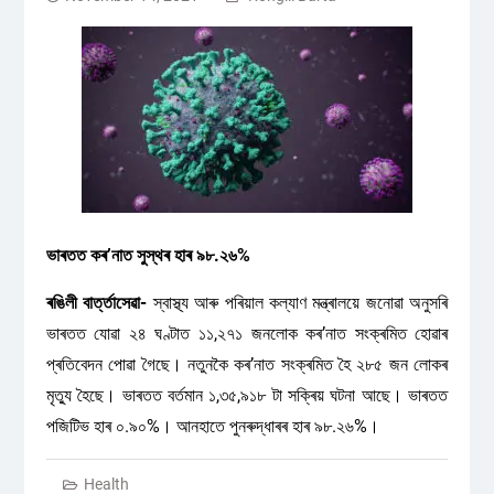
ভাৰতত কৰʼনাত সুস্থৰ হাৰ ৯৮.২৬%
ৰঙিলী বাৰ্ত্তাসেৱা-
স্বাস্থ্য আৰু পৰিয়াল কল্যাণ মন্ত্ৰালয়ে জনোৱা অনুসৰি
ভাৰতত যোৱা ২৪ ঘণ্টাত ১১,২৭১ জনলোক কৰʼনাত সংক্ৰমিত হোৱাৰ
প্ৰতিবেদন পোৱা গৈছে। নতুনকৈ কৰʼনাত সংক্ৰমিত হৈ ২৮৫ জন লোকৰ
মৃত্যু হৈছে। ভাৰতত বৰ্তমান ১,৩৫,৯১৮ টা সক্ৰিয় ঘটনা আছে। ভাৰতত
পজিটিভ হাৰ ০.৯০%। আনহাতে পুনৰুদ্ধাৰৰ হাৰ ৯৮.২৬%।
Health