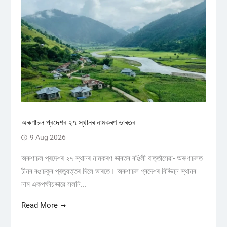
অৰুণাচল প্ৰদেশৰ ২৭ স্থানৰ নামকৰণ ভাৰতৰ
9 Aug 2026
অৰুণাচল প্ৰদেশৰ ২৭ স্থানৰ নামকৰণ ভাৰতৰ ৰঙিলী বাৰ্ত্তাসেৱা- অৰুণাচলত
চীনৰ ৰঙাচকুৰ প্ৰত্যুত্তৰ দিলে ভাৰতে। অৰুণাচল প্ৰদেশৰ বিভিন্ন স্থানৰ
নাম একপক্ষীয়ভাৱে সলনি...
Read More