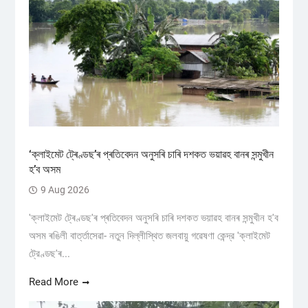
‘ক্লাইমেট ট্ৰেণ্ডছ’ৰ প্ৰতিবেদন অনুসৰি চাৰি দশকত ভয়াৱহ বানৰ সন্মুখীন
হ’ব অসম
9 Aug 2026
'ক্লাইমেট ট্ৰেণ্ডছ'ৰ প্ৰতিবেদন অনুসৰি চাৰি দশকত ভয়াৱহ বানৰ সন্মুখীন হ'ব
অসম ৰঙিলী বাৰ্ত্তাসেৱা- নতুন দিল্লীস্থিত জলবায়ু গৱেষণা কেন্দ্র 'ক্লাইমেট
ট্রেণ্ডছ'ৰ...
Read More