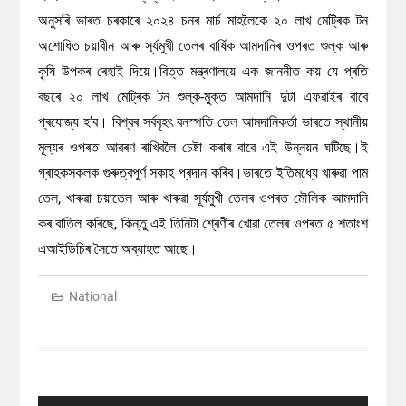
অনুসৰি ভাৰত চৰকাৰে ২০২৪ চনৰ মাৰ্চ মাহলৈকে ২০ লাখ মেট্ৰিক টন
অশোধিত চয়াবীন আৰু সূৰ্যমুখী তেলৰ বাৰ্ষিক আমদানিৰ ওপৰত শুল্ক আৰু
কৃষি উপকৰ ৰেহাই দিয়ে।বিত্ত মন্ত্ৰণালয়ে এক জাননীত কয় যে প্ৰতি
বছৰে ২০ লাখ মেট্ৰিক টন শুল্ক-মুক্ত আমদানি দুটা এফৱাইৰ বাবে
প্ৰযোজ্য হ’ব। বিশ্বৰ সৰ্ববৃহৎ বনস্পতি তেল আমদানিকৰ্তা ভাৰতে স্থানীয়
মূল্যৰ ওপৰত আৱৰণ ৰাখিবলৈ চেষ্টা কৰাৰ বাবে এই উন্নয়ন ঘটিছে।ই
গ্ৰাহকসকলক গুৰুত্বপূৰ্ণ সকাহ প্ৰদান কৰিব।ভাৰতে ইতিমধ্যে খাৰুৱা পাম
তেল, খাৰুৱা চয়াতেল আৰু খাৰুৱা সূৰ্যমুখী তেলৰ ওপৰত মৌলিক আমদানি
কৰ বাতিল কৰিছে, কিন্তু এই তিনিটা শ্ৰেণীৰ খোৱা তেলৰ ওপৰত ৫ শতাংশ
এআইডিচিৰ সৈতে অব্যাহত আছে।
National
Post
navigation