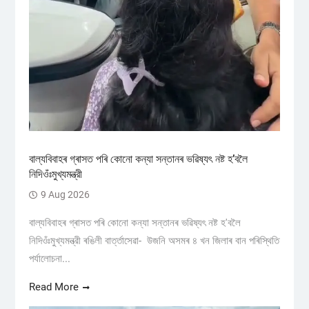
বাল্যবিবাহৰ গ্ৰাসত পৰি কোনো কন্যা সন্তানৰ ভৱিষ্যৎ নষ্ট হ’বলৈ
নিদিওঁঃমুখ্যমন্ত্রী
9 Aug 2026
বাল্যবিবাহৰ গ্ৰাসত পৰি কোনো কন্যা সন্তানৰ ভৱিষ্যৎ নষ্ট হ'বলৈ
নিদিওঁঃমুখ্যমন্ত্রী ৰঙিলী বাৰ্ত্তাসেৱা- উজনি অসমৰ ৪ খন জিলাৰ বান পৰিস্থিতি
পৰ্যালোচনা...
Read More