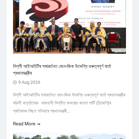
দিল্লী আইআইটিৰ সমাৱৰ্তনত জেন-জিক উদ্দেশ্যি গুৰুত্বপূৰ্ণ বাৰ্তা
প্ৰধানমন্ত্ৰীৰ
9 Aug 2026
দিল্লী আইআইটিৰ সমাৱৰ্তনত জেন-জিক উদ্দেশ্যি গুৰুত্বপূৰ্ণ বাৰ্তা প্ৰধানমন্ত্ৰীৰ
ৰঙিলী বাৰ্ত্তাসেৱা- ৰাজধানী দিল্লীত ককৰোচ জনতা পাৰ্টি (চিজেপি)ৰ
প্ৰতিবাদৰ পিছত শনিবাৰে প্ৰধানমন্ত্ৰী...
Read More