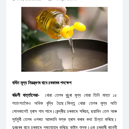
বৰ্ধিত মূল্য নিয়ন্ত্ৰণৰ বাবে চৰকাৰৰ পদক্ষেপ
ৰঙিলী বাৰ্ত্তাসেৱা-
খোৱা তেলৰ খুচুৰা মূল্য যোৱা তিনি মাহত ১৫
শতাংশতকৈও অধিক বৃদ্ধি হৈছে।কিন্তু খোৱা তেলৰ মূল্য অতি
সোনকালেই হ্ৰাস পাব পাৰে।কেন্দ্ৰীয় চৰকাৰে সৰিয়হ, ছয়াবিন তেল আৰু
সূৰ্যমুখী তেলৰ ওপৰত আমদানি শুল্ক হ্ৰাস কৰাৰ কথা চিন্তা কৰিছে।
দুবছৰৰ বাবে চৰকাৰে প্ৰত্যাহাৰ কৰিছে কাষ্টম শুল্ক।এক চৰকাৰী জাননী