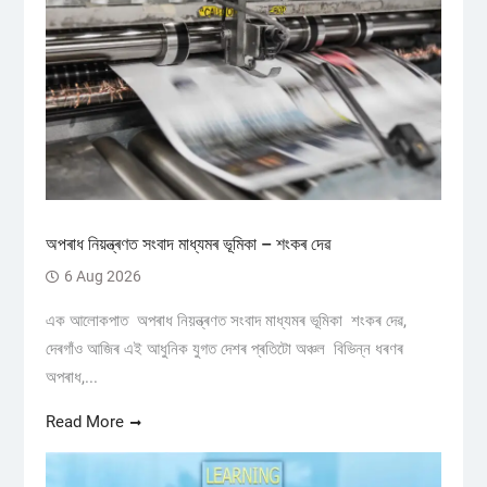
অপৰাধ নিয়ন্ত্ৰণত সংবাদ মাধ্যমৰ ভূমিকা – শংকৰ দেৱ
6 Aug 2026
এক আলোকপাত অপৰাধ নিয়ন্ত্ৰণত সংবাদ মাধ্যমৰ ভূমিকা শংকৰ দেৱ,
দেৰগাঁও আজিৰ এই আধুনিক যুগত দেশৰ প্ৰতিটো অঞ্চল বিভিন্ন ধৰণৰ
অপৰাধ,...
Read More