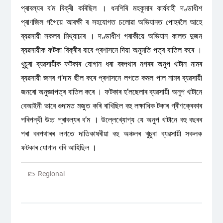
প্ৰাবল্যৰ ব’ম বিক্ৰী কৰিছিল । ধনশিৰি মহকুমাৰ কাৰ্যবাহী দণ্ডাধীশ
প্ৰাণজিল গগৈয়ে আৰক্ষী ৰ সহযোগত চলোৱা অভিযানত পোহৰলৈ আহে
ব্যৱসায়ী সকলৰ মিথ্যাচাৰ । দণ্ডাধীশ গৰাকীয়ে অভিযান কালত দুজন
ব্যৱসায়ীক ফটকা বিক্ৰীৰ বাবে প্ৰশাসনে দিয়া অনুমতি পত্ৰ বাতিল কৰে ।
খুচুৰা ব্যৱসায়ীক ফটকাৰ যোগান ধৰা বৰপথাৰ নগৰৰ অনুপ খাটান নামৰ
ব্যৱসায়ী জনৰ গ’দাম ছীল কৰে প্ৰশাসনে লগতে কমল পাল নামৰ ব্যৱসায়ী
জনৰো অনুজ্ঞাপত্ৰ বাতিল কৰে । ফটকাৰ হ’লছেলাৰ ব্যৱসায়ী অনুপ খাটানে
বেআইনী ভাবে গুদামত মজুত কৰি ৰাখিছিল বহু লক্ষাধিক টকাৰ গ্ৰীণক্ৰেকাৰ
পৰিপন্থী উচ্চ প্ৰাবল্যৰ ব’ম । উল্লেখ্যোগ্য যে অনুপ খাটানে বহু বছৰৰ
পৰা বৰপথাৰৰ লগতে দাতিকাষৰীয়া বহু অঞ্চলৰ খুচুৰা ব্যৱসায়ী সকলক
ফটকাৰ যোগান ধৰি আহিছিল ।
Regional
Post