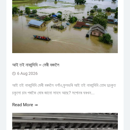
আই তই নাকান্দিবি – মেৰী বৰদলৈ
6 Aug 2026
আই তই নাকান্দিবি মেৰী বৰদলৈ নগাঁও,ফুলগুৰি আই তই নাকান্দিবি তোৰ দুচকুত
চকুলো চাব পৰাকৈ মোৰ জানো সাহস আছে? সপোনৰ ঘৰখন...
Read More