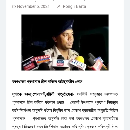
November 5, 2021
Rongili Barta
বৰপথাৰত প্ৰশাসনে ছীল কৰিলে আটছবাজীৰ গুদাম
মৃগাংক বৰুৱা,গোলাঘাট,ৰঙিলী বাৰ্ত্তাসেৱা-
ধনশিৰি মহকুমাৰ বৰপথাৰত
প্ৰশাসনে ছীল কৰিলে ফটকাৰ গুদাম । দেৱালী উপলক্ষে প্ৰদুষণ নিয়ন্ত্রণ
বৰ্ডৰ নিৰ্দেশনা অনুসৰি ফটকা বিক্ৰীৰ বাবে একাংশ ব্যৱসায়ীক অনুমতি দিছিল
প্ৰশাসনে । প্ৰশাসনৰ অনুমতি লাভ কৰা বৰপথাৰৰ একাংশ ব্যৱসায়ীয়ে
প্ৰদুষণ নিয়ন্ত্রণ বৰ্ডৰ নিৰ্দেশনাক অমান্য কৰি গ্ৰীণক্ৰেকাৰ পৰিপন্থী উচ্চ