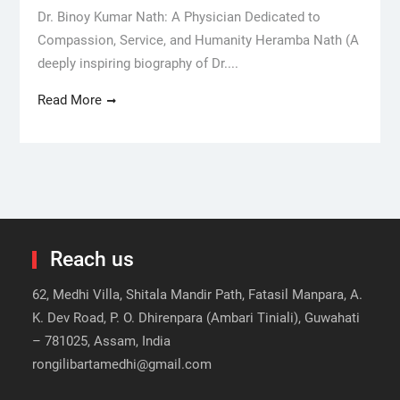
Dr. Binoy Kumar Nath: A Physician Dedicated to
Compassion, Service, and Humanity Heramba Nath (A
deeply inspiring biography of Dr....
Read More
Reach us
62, Medhi Villa, Shitala Mandir Path, Fatasil Manpara, A.
K. Dev Road, P. O. Dhirenpara (Ambari Tiniali), Guwahati
– 781025, Assam, India
rongilibartamedhi@gmail.com