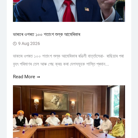
ভাৰতৰ ওপৰত ১০০ শতাংশ শুল্ক আমেৰিকাৰ
9 Aug 2026
ভাৰতৰ ওপৰত ১০০ শতাংশ শুল্ক আমেৰিকাৰ ৰঙিলী বাৰ্ত্তাসেৱা- ৰাছিয়াৰ পৰা
বৃহৎ পৰিমাণৰ তেল আৰু গেছ ক্ৰয় কৰা দেশসমূহক শাস্তি প্ৰদান...
Read More