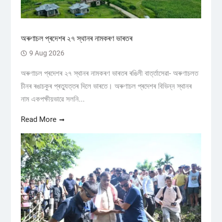
অৰুণাচল প্ৰদেশৰ ২৭ স্থানৰ নামকৰণ ভাৰতৰ
9 Aug 2026
অৰুণাচল প্ৰদেশৰ ২৭ স্থানৰ নামকৰণ ভাৰতৰ ৰঙিলী বাৰ্ত্তাসেৱা- অৰুণাচলত
চীনৰ ৰঙাচকুৰ প্ৰত্যুত্তৰ দিলে ভাৰতে। অৰুণাচল প্ৰদেশৰ বিভিন্ন স্থানৰ
নাম একপক্ষীয়ভাৱে সলনি...
Read More