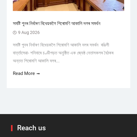
সমষ্টি পুনৰ নিৰ্ধাৰণ বিধেয়কলৈ শিৰোমণি আকালি দলৰ সমর্থন
9 Aug 2026
সমষ্টি পুনৰ নিৰ্ধাৰণ বিধেয়কলৈ শিৰোমণি আকালি দলৰ সমর্থন ৰঙিলী
বাৰ্ত্তাসেৱা- শনিবাৰে চণ্ডীগড়ত অনুষ্ঠিত এক জ্যেষ্ঠ নেতাসকলৰ বৈঠকৰ
অন্তত শিৰোমণি আকালি দলৰ...
Read More
Reach us