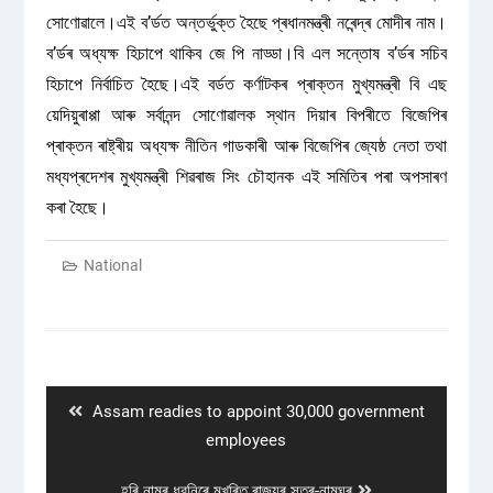
সোণোৱালে।এই ব’ৰ্ডত অন্তৰ্ভুক্ত হৈছে প্ৰধানমন্ত্ৰী নৰেন্দ্ৰ মোদীৰ নাম।
ব’ৰ্ডৰ অধ্যক্ষ হিচাপে থাকিব জে পি নাড্ডা।বি এল সন্তোষ ব’ৰ্ডৰ সচিব
হিচাপে নিৰ্বাচিত হৈছে।এই বৰ্ডত কৰ্ণাটকৰ প্ৰাক্তন মুখ্যমন্ত্ৰী বি এছ
য়েদিয়ুৰাপ্পা আৰু সৰ্বানন্দ সোণোৱালক স্থান দিয়াৰ বিপৰীতে বিজেপিৰ
প্ৰাক্তন ৰাষ্ট্ৰীয় অধ্যক্ষ নীতিন গাডকাৰী আৰু বিজেপিৰ জ্যেষ্ঠ নেতা তথা
মধ্যপ্ৰদেশৰ মুখ্যমন্ত্ৰী শিৱৰাজ সিং চৌহানক এই সমিতিৰ পৰা অপসাৰণ
কৰা হৈছে।
National
Post
navigation
Previous
Assam readies to appoint 30,000 government
post:
employees
Next
হৰি নামৰ ধ্বনিৰে মুখৰিত ৰাজ্যৰ সত্ৰ-নামঘৰ