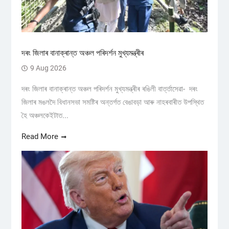
দৰং জিলাৰ বানাক্ৰান্ত অঞ্চল পৰিদৰ্শন মুখ্যমন্ত্ৰীৰ
9 Aug 2026
দৰং জিলাৰ বানাক্ৰান্ত অঞ্চল পৰিদৰ্শন মুখ্যমন্ত্ৰীৰ ৰঙিলী বাৰ্ত্তাসেৱা- দৰং
জিলাৰ মঙলদৈ বিধানসভা সমষ্টিৰ অন্তৰ্গত বেঙাবড়া আৰু নাহৰবাৰীত উপস্থিত
হৈ অঞ্চলকেইটাত...
Read More