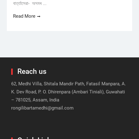
বাৰ্ত্তাসেৱা- অসমৰ ...
Read More
Reach us
62, Medhi Villa, Shitala Mandir Path, Fatasil Manpara, A.
K. Dev Road, P. O. Dhirenpara (Ambari Tiniali), Guwahati
– 781025, Assam, India
rongilibartamedhi@gmail.com