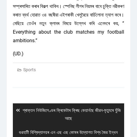
সম্প্ৰসাৰিত কৰাৰ বিকল্প থাকিব। স্পেনিছ লীগৰ নিয়মৰ বাবে চুক্তি নৱীকৰণ
কৰাত ব্যৰ্থ হোৱাত ৩৪ বছৰীয়া এইগৰাকী খেলুৱৈয়ে বাৰ্চিলোনা ত্যাগ কৰে।
মেছিয়ে তেওঁৰ নতুন ক্লাবৰ বিষয়ে উল্লেখ কৰি এনেদৰে কয়, ”
Everything about the club matches my football
ambitions.”
(UD.)
Sports
Post
navigation
Previous
প্ৰাক্তন নিউজিলেণ্ডৰ ক্ৰিকেটাৰ ক্ৰিছ কেয়াৰ্নছে জীৱন-মৃত্যুৰে যুঁজি
post:
আছে
Next
গুৱহাটী বিশ্বিদ্যালয়ৰ এন এছ এছ কোষৰ উদ্যোগত বিশ্ব জৈৱ ইন্ধন