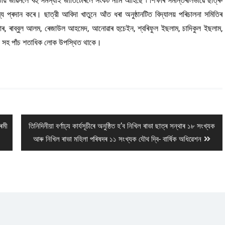
ীয় জীৱনলৈ বহু সমস্যাই জাতিটোৰলৈ সংকট নামি আহিছে ৷ শিক্ষাৰ সমান্তৰালভাৱে ছাত্ৰ-
্য প্ৰদান কৰে। ছাত্রী আবিদা খাতুনে আঁত ধৰা অনুষ্ঠানটিত বিদ্যালয় পৰিচালনা সমিতিৰ
ুুকদাৰ, ৰাব্বুল আলম, ৰেজাউল আহমেদ, আনোৱাৰ হুচেইন, শ্বৰিফুল ইছলাম, চাদিকুল ইছলাম,
বিকা সহ পাঁচ শতাধিক লোক উপস্থিত থাকে।
Next
্ৰমী
তিনিদিনীয়া বৰ্ণাঢ্য কাৰ্যসূচীৰে অনুষ্ঠিত হ’ব নিখিল ৰাভা ছাত্ৰ সন্থাৰ ১৮ সংখ্যক
post:
আৰু নিখিল ৰাভা মহিলা পৰিষদৰ ১১ সংখ্যক যৌথ দ্বি- বাৰ্ষিক অধিৱেশন