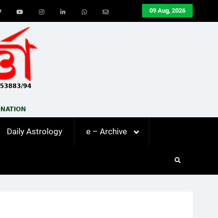
09 Aug, 2026
ook
Twitter
Youtube
Instagram
LinkedIn
Whatsapp
Email
Daily Astrology
e – Archive