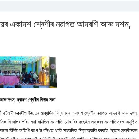
্যালয়ৰ একাদশ শ্ৰেণীৰ নৱাগত আদৰণি আৰু দশম,
 আৰু দশম, দ্বাদশ শ্ৰেণীৰ বিদায় সভা
ী বাটমাৰী জ্ঞানদীপ উচ্চতৰ মাধ্যমিক বিদ্যালয়ৰ একাদশ শ্ৰেণীৰ নৱাগত আদৰণি আৰু দশম,
্যমিক বিদ্যালয় পৰিচালনা সমিতিৰ সভাপতি মোদ্দাবিৰ হুছেইন লস্কৰৰ সভাপতিত্বত অনুষ্ঠিত
 সভাত বিশিষ্ট অতিথি ৰূপে উপস্থিত থাকি সাংবাদিক দিব্যজ্যোতি বৰুৱাই “ছাত্ৰ-ছাত্ৰীসকল