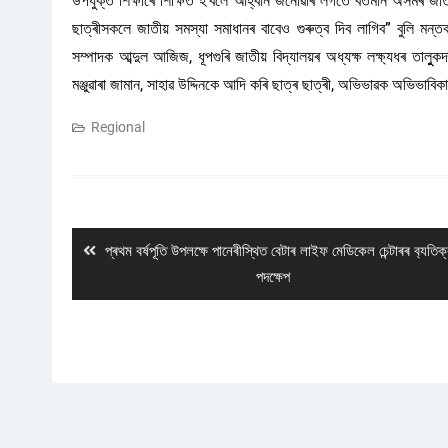
উপযুক্ত শিক্ষাৰে শিক্ষিত হ’বলৈ আহ্বান জনোৱাৰ লগতে বৰ্তমান অসমৰ জাত
ছাত্ৰীসকলে জাতীয় সমস্যা সমাধানৰ বাবেও গুৰুত্ব দিব লাগিব” বুলি মন্তব
সম্পাদক আব্দুল আজিজ, ধূপগুৰি জাতীয় বিদ্যালয়ৰ অধ্যক্ষ লক্ষ্যধৰ তাল
মঞ্জুৱাৰা জামান, সাহাৱ উদ্দিনকে আদি কৰি ছাত্ৰ ছাত্ৰী, অভিভাৱক অভিভা
Regional
Post
navigation
Previous
প্ৰথম বৰ্ষপূতি উপলক্ষে পানেৰীস্থিত বেটাৰ লাইফ মেডিকেল চেন্টাৰৰ ব‍্যতিক
post:
পদক্ষেপ