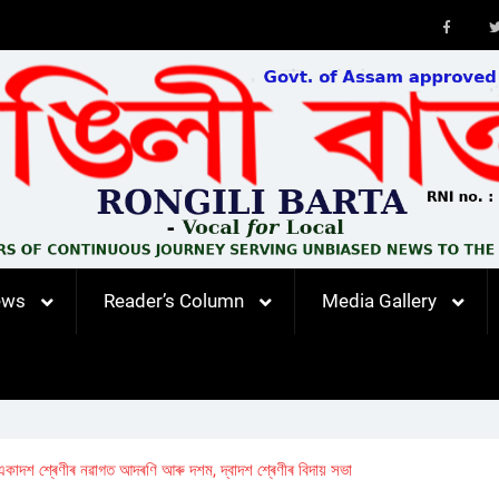
Faceb
ews
Reader’s Column
Media Gallery
়ৰ একাদশ শ্ৰেণীৰ নৱাগত আদৰণি আৰু দশম, দ্বাদশ শ্ৰেণীৰ বিদায় সভা