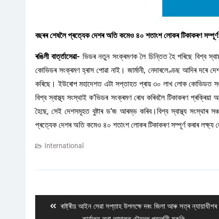
বছৰৰ শেষলৈ প্ৰত্যেক দেশৰ অতি কমেও ৪০ শতাংশ লোকৰ টিকাকৰণ সম্পূৰ্ণ কৰাৰ 
ৰঙিলী বাৰ্ত্তাসেৱা-
ভিডৰ নতুন সংক্ৰমণক লৈ চিন্তিত হৈ পৰিছে বিশ্ব স্বা
কোভিডৰ সংক্ৰমণ হ্ৰাস পোৱা নাই। জার্মানী, নেদাৰলেণ্ডছ আদিৰ দৰে দে
কৰিছে। ইউৰোপ মহাদেশত এটা সপ্তাহত প্ৰায় ৩০ লাখ লোক কোভিডত সংক
বিশ্ব স্বাস্থ্য সংস্থাই ক’ভিডৰ সংক্ৰমণ ৰোধ কৰিবলৈ টিকাকৰণ প্ৰক্ৰিয়
হৈছে, সেই দেশসমূহত বুষ্টাৰ ড’জ আৰম্ভ কৰিব।বিশ্ব স্বাস্থ্য সংস্থা
প্ৰত্যেক দেশৰ অতি কমেও ৪০ শতাংশ লোকৰ টিকাকৰণ সম্পূৰ্ণ কৰাৰ লক্ষ্য 
International
Post
navigation
Previous
ৰাষ্ট্ৰীয় আইন সেৱা সপ্তাহ উপলক্ষে দৰং জিলা আৰু সত্ৰ ন্যায়াধীশৰ
post: