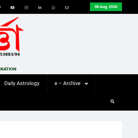
08 Aug, 2026
ook
Twitter
Youtube
Instagram
LinkedIn
Whatsapp
Email
Daily Astrology
e – Archive