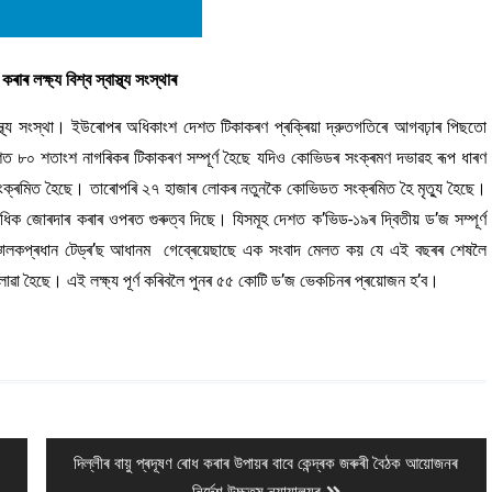
লক্ষ্য বিশ্ব স্বাস্থ্য সংস্থাৰ
স্থ্য সংস্থা। ইউৰোপৰ অধিকাংশ দেশত টিকাকৰণ প্ৰক্ৰিয়া দ্রুতগতিৰে আগবঢ়াৰ পিছতো
শত ৮০ শতাংশ নাগৰিকৰ টিকাকৰণ সম্পূৰ্ণ হৈছে যদিও কোভিডৰ সংক্ৰমণ দভাৱহ ৰূপ ধাৰণ
্ৰমিত হৈছে। তাৰোপৰি ২৭ হাজাৰ লোকৰ নতুনকৈ কোভিডত সংক্ৰমিত হৈ মৃত্যু হৈছে।
া অধিক জোৰদাৰ কৰাৰ ওপৰত গুৰুত্ব দিছে। যিসমূহ দেশত ক’ভিড-১৯ৰ দ্বিতীয় ড’জ সম্পূৰ্ণ
ৰ সঞ্চালকপ্ৰধান টেড্ৰ’ছ আধানম গেব্ৰেয়েছাছে এক সংবাদ মেলত কয় যে এই বছৰৰ শেষলৈ
লোৱা হৈছে। এই লক্ষ্য পূৰ্ণ কৰিবলৈ পুনৰ ৫৫ কোটি ড’জ ভেকচিনৰ প্ৰয়োজন হ’ব।
Next
দিল্লীৰ বায়ু প্ৰদূষণ ৰোধ কৰাৰ উপায়ৰ বাবে কেন্দ্ৰক জৰুৰী বৈঠক আয়োজনৰ
post: