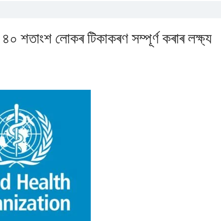
০ শতাংশ লোকৰ টিকাকৰণ সম্পূৰ্ণ কৰাৰ লক্ষ্য