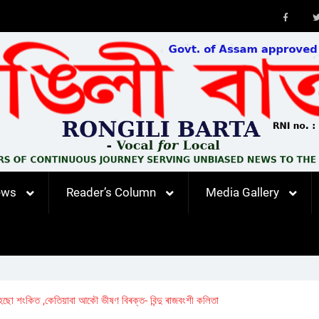
Faceb
ews
Reader’s Column
Media Gallery
হৈছো শংকিত ,কেতিয়াবা আকৌ ভীষণ বিৰক্ত- বিন্দু ৰাজবংশী কলিতা