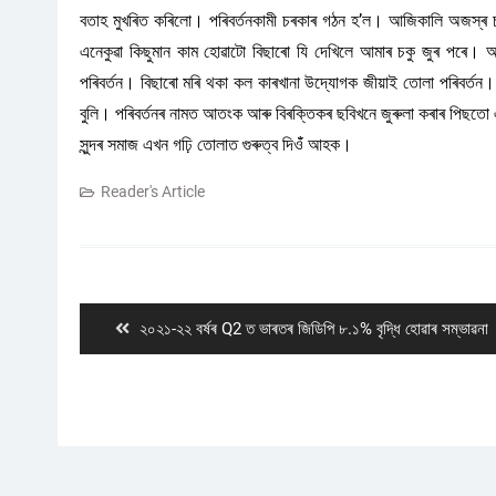
বতাহ মুখৰিত কৰিলো। পৰিবৰ্তনকামী চৰকাৰ গঠন হ’ল। আজিকালি অজস্ৰ চমক
এনেকুৱা কিছুমান কাম হোৱাটো বিছাৰো যি দেখিলে আমাৰ চকু জুৰ পৰে। আমি বি
পৰিবৰ্তন। বিছাৰো মৰি থকা কল কাৰখানা উদ্যোগক জীয়াই তোলা পৰিবৰ্তন। এত
বুলি। পৰিবৰ্তনৰ নামত আতংক আৰু বিৰক্তিকৰ ছবিখনে জুৰুলা কৰাৰ পিছতো 
সুন্দৰ সমাজ এখন গঢ়ি তোলাত গুৰুত্ব দিওঁঁ আহক।
Reader's Article
Post
navigation
Previous
২০২১-২২ বৰ্ষৰ Q2 ত ভাৰতৰ জিডিপি ৮.১% বৃদ্ধি হোৱাৰ সম্ভাৱনা
post: