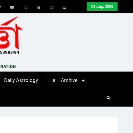
08 Aug, 2026
ook
Twitter
Youtube
Instagram
LinkedIn
Whatsapp
Email
Daily Astrology
e – Archive