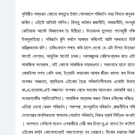
পৃথিৱীত সম্ভৱত কোনো বস্তুৰে ইমান সোনকালে পৰিবৰ্তন নহয় যিদৰে মানুহৰ 
জৰিত। এইটো মানিবই লাগিব। কিন্তু বৰ্তমান ৰাজনীতি, সমাজনীতি, সংস্কৃ
কেতিয়াবা আকৌ বিৰক্তকৰ হৈ উঠিছো। উন্নয়নৰ তুলনাত পতনমুখী পৰিবৰ্
উকমুকাইছো। পৰিৱৰ্তন বুলি কবলৈ আৰম্ভ কৰিলেই আমি প্ৰথমতে ডিজ
যান্ত্ৰিকতাৰ বলি। চাৰিওফালে লক্ষ্য কৰি চালে দেখো যে এটা দিশত উন্
মানেই ফেশ্যন, আধুনিক মানেই চমক। নবপ্ৰজন্মৰ বেছিসংখ্যকৰ বাবে এত
সামাজিক সংস্কাৰ , নাই কোনো সামাজিক দায়বদ্ধতা। সকলোৰে হাতে হাতে 
মোবাইলৰ লগত খেলি থকা, ইত্যাদি কথাবোৰ আমাৰ জীৱন কালত কম দিনৰ ভিতৰ
অপৰাধ প্ৰৱনতা, ব্যাভিচাৰ এইবোৰ হৈছে পৰিবৰ্তনশীলতাৰ একোটা উদ
কাণ্ড,হত্যাকাণ্ডই লজ্জানত অপৰাধ বোৰে মনবোৰ আতংকত জোকাৰি যায়
অনাৱশ্যকীয় প্ৰতিযোগিতা। সামাজিক মাধ্যমৰ মঞ্চত নিজৰ চৰিত্ৰৰ পৰিচয়
এতিয়া দেখো কেৱল পৰিবৰ্তন। পৰম্পৰা ,সংস্কৃতিৰ পৰিবৰ্তন ,ৰাজনীতিৰ পৰিব
দেশসেৱাৰ মানসিকতাক ক্ষমতাৰ লোভলৈ পৰিবৰ্তন, নিজৰ স্বাৰ্থ সিদ্ধিৰ অংক
। অলপতে দেখিলো মডেল এগৰাকীয়ে দেৱী মাৰ চিন্ন মুণ্ড হাতত লৈ ফটোপ’
এইবোৰ কাৰ্য্য কোনোপধ্যেই গ্ৰহণযোগ্য হব নোৱাৰে। যিবোৰ ভয়ানক বি