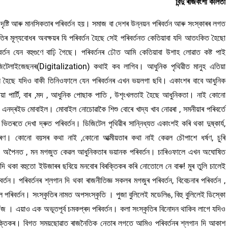
বিন্দু ৰাজবংশী কলিতা
দৃষ্টি আৰু মানসিকতাৰ পৰিবৰ্তন হয়। সমাজ বা দেশৰ উন্নয়ন পৰিবৰ্তন আৰু সংস্কাৰৰ লগত
তিৰ মূল্যবোধৰ অবক্ষয়ৰ যি পৰিবৰ্তন হৈছে সেই পৰিবৰ্তনত কেতিয়াবা যদি আতংকিত হৈছো
তন যেন বহুগুণে বাঢ়ি গৈছে। পৰিবৰ্তনৰ ঢৌত আমি কেতিয়াবা উশাহ লোৱাত কষ্ট পাই
িটেলাইজেছনৰ(Digitalization) কথাই কব লাগিব। আধুনিক পৃথিৱীত মানুহ এতিয়া
নয়ন হৈছে যদিও বাকী তিনিওফালে যেন পৰিবৰ্তনৰ এখন ভয়লগা ছবি। একাংশৰ বাবে আধুনিক
িয়া পাৰ্টি, বাৰ ,মদ , আধুনিক পোছাক পাতি , উশৃংখলতাই হৈছে আধুনিকতা। নাই কোনো
এনদ্ৰইড মোবাইল। মোবাইল নোচোৱাকৈ শিশু বোৰে খাদ্য খাব নোৱৰা , সমনীয়াৰ পৰিবৰ্তে
তে দেখা দ্ৰুত পৰিবৰ্তন। ডিজিটেল পৃথিৱীৰ সান্নিধ্যত একাংশই কৰি থকা দুষ্কাৰ্য,
াহৰণ। কোনো বয়সৰ কথা নাই ,কোনো আত্মীয়তাৰ কথা নাই কেৱল চৌপাশে ধৰ্ষণ, চুৰি
। অপৈনত , মন মগজুত কেৱল আধুনিকতাৰ ভয়ানক পৰিবৰ্তন। চাৰিওফালে এখন অঘোষিত
 দি থকা বহুতো ইউজাৰৰ ছবিয়ে মনবোৰ বিৰক্তিকৰ কৰি নোতোলে নে বাৰু! মুৰ তুলি চালেই
ৰ্তন। পৰিবৰ্তনৰ শ্লগান দি থকা ৰাজনীতিজ্ঞ সকলৰ মগজুৰ পৰিবৰ্তন, বিবেচনাৰ পৰিবৰ্তন ,
লৈ পৰিবৰ্তন। সংস্কৃতিৰ নামত অপসংস্কৃতি । পুজা বুলিলেই মডেলিঙ, বিহু বুলিলেই ডিস্কো
জ । এয়াও এক অভূতপূৰ্ব চমকপ্ৰদ পৰিবৰ্তন। কলা সংস্কৃতিৰ বিনোদন থাকিব লাগে যদিও
ৰক্তিকৰ। বিগত সময়ছোৱাত ৰাজনৈতিক নেতাৰ লগতে আমিও পৰিবৰ্তনৰ শ্লগান দি আকাশ