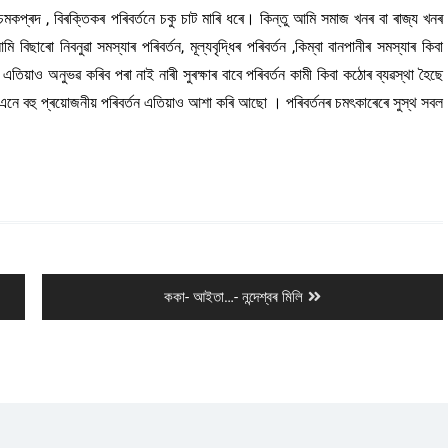
প্ৰদ , বিৰক্তিকৰ পৰিবৰ্তনে চকু চাট মাৰি ধৰে। কিন্তু আমি সমাজ খনৰ বা ৰাজ্য খনৰ
ছাৰো নিবনুৱা সমস্যাৰ পৰিবৰ্তন, মূল্যবৃদ্ধিৰ পৰিবৰ্তন ,কিম্বা বানপানীৰ সমস্যাৰ কিবা
িয়াও অনুভৱ কৰিব পৰা নাই নাৰী সুৰক্ষাৰ বাবে পৰিবৰ্তন কামী কিবা কঠোৰ ব্যৱস্থা হৈছে
এনে বহু প্ৰয়োজনীয় পৰিবৰ্তন এতিয়াও আশা কৰি আছো । পৰিবৰ্তনৰ চমৎকাৰেৰে সুস্থ সবল
Next
ককা- আইতা…- নন্দেশ্বৰ মিলি
post: