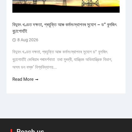
বিদ্যুৎ খণ্ডত দক্ষতা, প্ৰযুক্তি আৰু কৰ্মসংস্থাপনৰ সুযোগ – ড° বুলজিৎ
বুঢ়াগোহাঁই
8 Aug 2026
বিদ্যুৎ খণ্ডত দক্ষতা, প্ৰযুক্তি আৰু কৰ্মসংস্থাপনৰ সুযোগ ড° বুলজিৎ
বুঢ়াগোহাঁই কেৰিয়াৰ পৰামৰ্শদাতা তথা মুৰব্বী, যান্ত্রিক অভিযান্ত্রিক বিভাগ,
অসম ডন বস্ক’ বিশ্ববিদ্যালয়...
Read More
Reach us