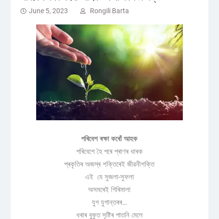
June 5, 2023
Rongili Barta
পৰিবেশ ৰক্ষা কৰোঁ আহক
পৰিবেশে হৈ পৰে প্ৰাণৰ ধাৰক
প্ৰকৃতিৰ অজস্ৰ শক্তিৰেই জীৱনীশক্তি
এই যে সুজলা-সুফলা
অসমৰেই গিৰিমালা
যুগ যুগান্তৰৰ…
ধৰাৰ বুকুত সৃষ্টিৰ পাতনি মেলে