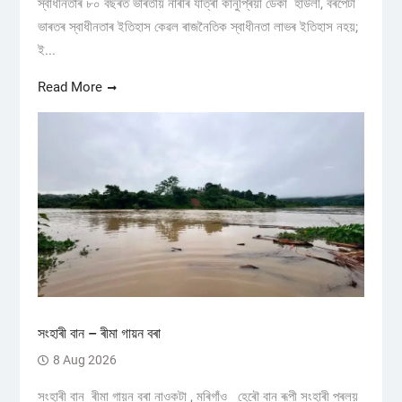
স্বাধীনতাৰ ৮০ বছৰত ভাৰতীয় নাৰীৰ যাত্ৰা কানুপ্ৰিয়া ডেকা হাউলী, বৰপেটা
ভাৰতৰ স্বাধীনতাৰ ইতিহাস কেৱল ৰাজনৈতিক স্বাধীনতা লাভৰ ইতিহাস নহয়;
ই...
Read More
সংহাৰী বান – ৰীমা গায়ন বৰা
8 Aug 2026
সংহাৰী বান ৰীমা গায়ন বৰা নাওকটা , মৰিগাঁও হেৰৌ বান ৰূপী সংহাৰী প্ৰলয়