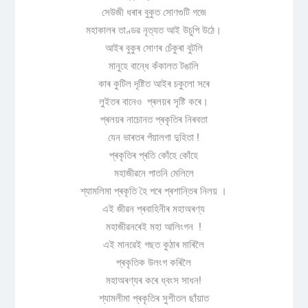
সেউজী ধৰাৰ বুকুত সোণগুটি গজে
মহাকালৰ তাণ্ডৱ নৃত্যত আই উচুপি উঠে।
আইৰ বুকুৰ সোণৰ চেঁকুৰা বুটলি
মানুহে বান্ধে কঁকালত টঙালি
কাৰ কুটিল দৃষ্টিত আইৰ চকুলো সৰে
লুইতৰ বানেও প্ৰলয়ৰ সৃষ্টি কৰে।
প্ৰলয়ৰ নাচোনত প্ৰকৃতিৰ নিৰবতা
যেন ভাৰতৰ পঁয়ালগা দুহিতা !
প্ৰকৃতিৰ প্ৰতি কোঁহে কোঁহে
মহাজীৱনে পাতনি মেলিলে
শ্যামলিমা প্ৰকৃতি হৈ পৰে প্ৰশান্তিৰ নিলয় ।
এই জীৱন প্ৰবাহিনীৰ মহাঅৰণ্য
মহাজীৱনৰেই মহা আলিংগন !
এই মানৱেই গছত কুঠাৰ মাৰিলৈ
প্ৰকৃতিক উলংগ কৰিলৈ
মহাঅৰণ্যৰ কৰে ধ্বংস সাধন!
শ্যামলীমা প্ৰকৃতিৰ সুশীতল ছাঁয়াত