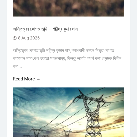
অস্তিত্বৰ কোণত তুমি – শচীন্দ্ৰ কুমাৰ দাস
8 Aug 2026
অস্তিত্বৰ কোণত তুমি শচীন্দ্ৰ কুমাৰ দাস,পলাশবাৰী হৃদয়ৰ নিভৃত কোণত
কাৰোবাৰ নামাংকন হয়তো সহজসাধ্য, কিন্তু আত্মাই স্পৰ্শ কৰা প্ৰেমক বিলীন
কৰা...
Read More