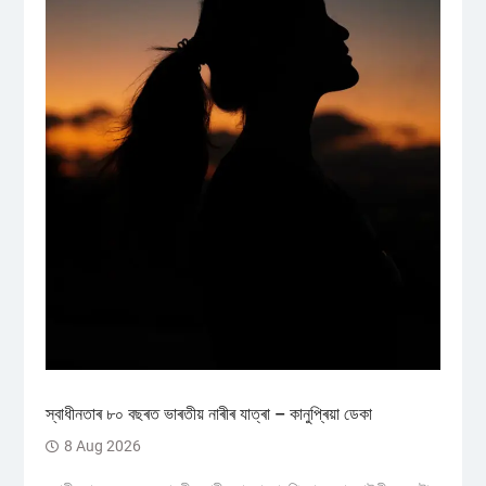
স্বাধীনতাৰ ৮০ বছৰত ভাৰতীয় নাৰীৰ যাত্ৰা – কানুপ্ৰিয়া ডেকা
8 Aug 2026