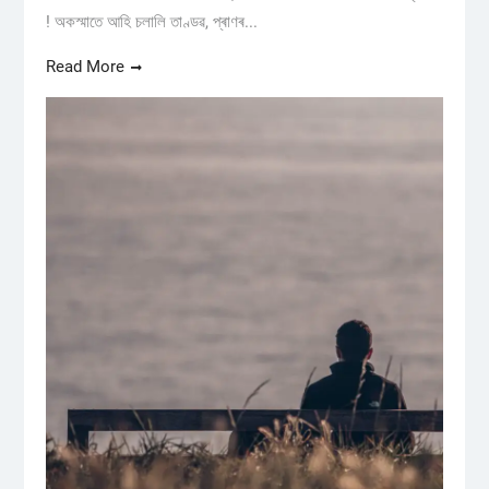
! অকস্মাতে আহি চলালি তাণ্ডৱ, প্ৰাণৰ...
Read More