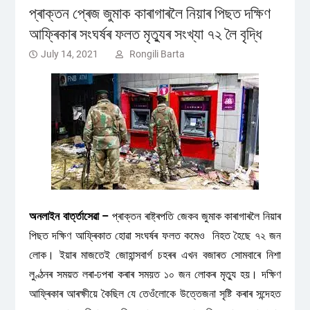
প্ৰাক্তন প্ৰেজ জুমাক কাৰাগাৰলৈ নিয়াৰ পিছত দক্ষিণ
আফ্ৰিকাৰ সংঘৰ্ষৰ ফলত মৃত্যুৰ সংখ্যা ৭২ লৈ বৃদ্ধি
July 14, 2021
Rongili Barta
অনলাইন বাৰ্ত্তাসেৱা –
প্ৰাক্তন ৰাষ্ট্ৰপতি জেকব জুমাক কাৰাগাৰলৈ নিয়াৰ
পিছত দক্ষিণ আফ্ৰিকাত হোৱা সংঘৰ্ষৰ ফলত কমেও নিহত হৈছে ৭২ জন
লোক। ইয়াৰ মাজতেই জোহান্সবাৰ্গ চহৰৰ এখন বজাৰত সোমবাৰে নিশা
লুণ্ঠনৰ সময়ত লৰা-ঢপৰা কৰাৰ সময়ত ১০ জন লোকৰ মৃত্যু হয়। দক্ষিণ
আফ্ৰিকাৰ আৰক্ষীয়ে কৈছিল যে তেওঁলোকে উত্তেজনা সৃষ্টি কৰাৰ সন্দেহত