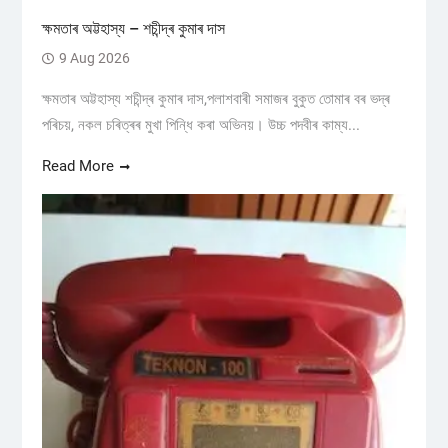
ক্ষমতাৰ অট্টহাস্য – শচীন্দ্ৰ কুমাৰ দাস
9 Aug 2026
ক্ষমতাৰ অট্টহাস্য শচীন্দ্ৰ কুমাৰ দাস,পলাশবাৰী সমাজৰ বুকুত তোমাৰ বৰ ভদ্ৰ
পৰিচয়, নকল চৰিত্ৰৰ মুখা পিন্ধি কৰা অভিনয়। উচ্চ পদবীৰ কাম্য...
Read More