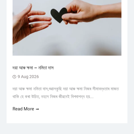
দয়া আৰু ক্ষমা – নমিতা দাস
9 Aug 2026
দয়া আৰু ক্ষমা নমিতা দাস,শুৱালকুছি দয়া আৰু ক্ষমা নিজৰ সীমাবদ্ধতাৰ মাজত
থাকি হে কৰা উচিত, নহলে নিজৰ জীৱনেই বিপদাপন্ন হয়...
Read More