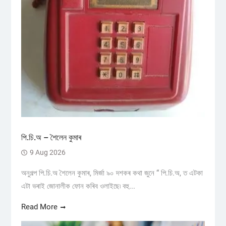
পি.চি.অ – শৈলেন কুমাৰ
9 Aug 2026
অনুগল্প পি.চি.অ শৈলেন কুমাৰ, মিৰ্জা ৯০ দশকৰ কথা জুনে “ পি.চি.অ, ত এটকা
এটা ভৰাই জোনালীক ফোন কৰিব ওলাইছে৷ বহু...
Read More