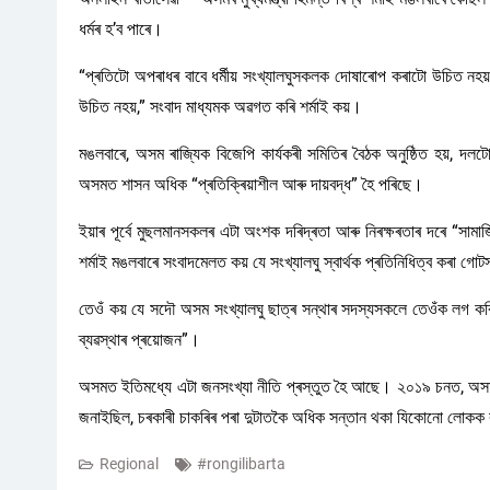
ধৰ্মৰ হ’ব পাৰে।
“প্ৰতিটো অপৰাধৰ বাবে ধৰ্মীয় সংখ্যালঘুসকলক দোষাৰোপ কৰাটো উচিত নহয়। 
উচিত নহয়,” সংবাদ মাধ্যমক অৱগত কৰি শৰ্মাই কয়।
মঙলবাৰে, অসম ৰাজ্যিক বিজেপি কাৰ্যকৰী সমিতিৰ বৈঠক অনুষ্ঠিত হয়, দলটোৰ 
অসমত শাসন অধিক “প্ৰতিক্ৰিয়াশীল আৰু দায়বদ্ধ” হৈ পৰিছে।
ইয়াৰ পূৰ্বে মুছলমানসকলৰ এটা অংশক দৰিদ্ৰতা আৰু নিৰক্ষৰতাৰ দৰে “সামা
শৰ্মাই মঙলবাৰে সংবাদমেলত কয় যে সংখ্যালঘু স্বাৰ্থক প্ৰতিনিধিত্ব কৰা গোট
তেওঁ কয় যে সদৌ অসম সংখ্যালঘু ছাত্ৰ সন্থাৰ সদস্যসকলে তেওঁক লগ 
ব্যৱস্থাৰ প্ৰয়োজন”।
অসমত ইতিমধ্যে এটা জনসংখ্যা নীতি প্ৰস্তুত হৈ আছে। ২০১৯ চনত, অসম ক
জনাইছিল, চৰকাৰী চাকৰিৰ পৰা দুটাতকৈ অধিক সন্তান থকা যিকোনো লোকক 
Regional
#rongilibarta