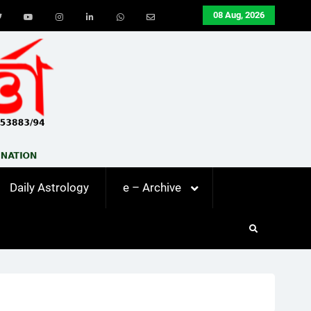
08 Aug, 2026
ook
Twitter
Youtube
Instagram
LinkedIn
Whatsapp
Email
Daily Astrology
e – Archive