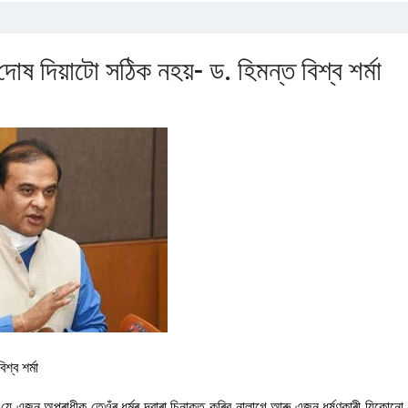
দোষ দিয়াটো সঠিক নহয়- ড. হিমন্ত বিশ্ব শৰ্মা
শ্ব শৰ্মা
ছিল যে এজন অপৰাধীক তেওঁৰ ধৰ্মৰ দ্বাৰা চিনাক্ত কৰিব নালাগে আৰু এজন ধৰ্ষণকাৰী যিকোনো