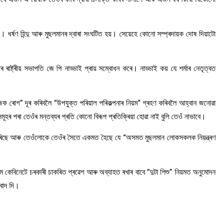
ধৰ্ষণ হিন্দু আৰু মুছলমানৰ দ্বাৰা সংঘটিত হয়। সেয়েহে কোনো সম্প্ৰদায়ক দোষ দিয়াটো
ৰাষ্ট্ৰীয় সভাপতি জে পি নাড্ডাই প্ৰায় সম্বোধন কৰে। নাড্ডাই কয় যে শৰ্মাৰ নেতৃত্বত
জিক ৰোগ” দূৰ কৰিবলৈ “উপযুক্ত পৰিয়াল পৰিকল্পনাৰ নিয়ম” গ্ৰহণ কৰিবলৈ আহ্বান জনোৱা
সমূহৰ পৰা তেওঁৰ মন্তব্যৰ প্ৰতি কোনো বিৰূপ প্ৰতিক্ৰিয়া হোৱা নাই বুলি তেওঁ নাভাবে।
কৰিছে আৰু তেওঁলোকে তেওঁৰ সৈতে একমত হৈছে যে “অসমত মুছলমান লোকসকলক নিয়ন্ত্ৰণ
েবিনেটে চৰকাৰী চাকৰিত প্ৰৱেশ আৰু অব্যাহত ৰখাৰ বাবে “দুটা শিশু” নিয়মত অনুমোদন
বাদ দি।