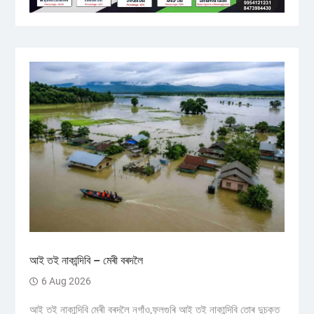
আই তই নাকান্দিবি – মেৰী বৰদলৈ
6 Aug 2026
আই তই নাকান্দিবি মেৰী বৰদলৈ নগাঁও,ফুলগুৰি আই তই নাকান্দিবি তোৰ দুচকুত