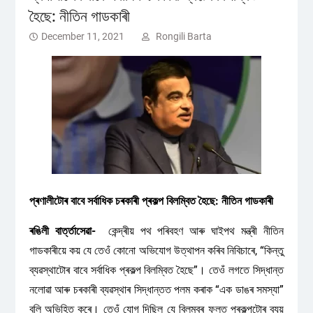
হৈছে: নীতিন গাডকাৰী
December 11, 2021
Rongili Barta
প্ৰণালীটোৰ বাবে সৰ্বাধিক চৰকাৰী প্ৰকল্প বিলম্বিত হৈছে: নীতিন গাডকাৰী
ৰঙিলী বাৰ্ত্তাসেৱা-
কেন্দ্ৰীয় পথ পৰিবহণ আৰু ঘাইপথ মন্ত্ৰী নীতিন
গাডকাৰীয়ে কয় যে তেওঁ কোনো অভিযোগ উত্থাপন কৰিব নিবিচাৰে, “কিন্তু
ব্যৱস্থাটোৰ বাবে সৰ্বাধিক প্ৰকল্প বিলম্বিত হৈছে”। তেওঁ লগতে সিদ্ধান্ত
নলোৱা আৰু চৰকাৰী ব্যৱস্থাৰ সিদ্ধান্তত পলম কৰাক “এক ডাঙৰ সমস্যা”
বুলি অভিহিত কৰে। তেওঁ যোগ দিছিল যে বিলম্বৰ ফলত প্ৰকল্পটোৰ ব্যয়