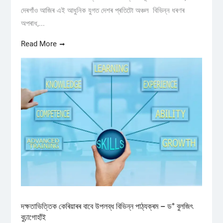
দেৰগাঁও আজিৰ এই আধুনিক যুগত দেশৰ প্ৰতিটো অঞ্চল বিভিন্ন ধৰণৰ
অপৰাধ,...
Read More
দক্ষতাভিত্তিক কেৰিয়াৰৰ বাবে উপলব্ধ বিভিন্ন পাঠ্যক্ৰম – ড° বুলজিৎ
বুঢ়াগোহাঁই