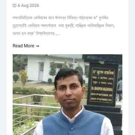
6 Aug 2026
দক্ষতাভিত্তিক কেৰিয়াৰৰ বাবে উপলব্ধ বিভিন্ন পাঠ্যক্ৰম ড° বুলজিৎ
বুঢ়াগোহাঁই কেৰিয়াৰ পৰামৰ্শদাতা তথা মুৰব্বী, যান্ত্রিক অভিযান্ত্রিক বিভাগ,
অসম ডন বস্ক’ বিশ্ববিদ্যালয় ,...
Read More