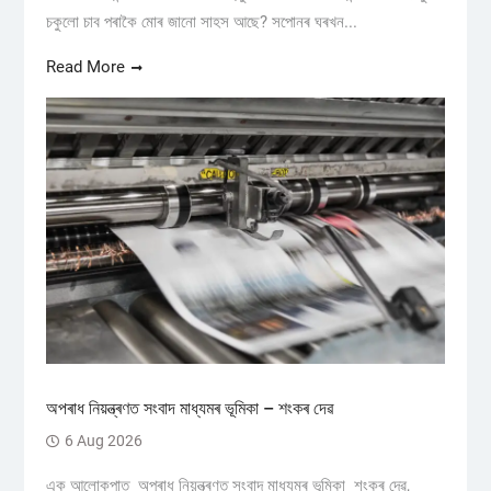
চকুলো চাব পৰাকৈ মোৰ জানো সাহস আছে? সপোনৰ ঘৰখন...
Read More
অপৰাধ নিয়ন্ত্ৰণত সংবাদ মাধ্যমৰ ভূমিকা – শংকৰ দেৱ
6 Aug 2026
এক আলোকপাত অপৰাধ নিয়ন্ত্ৰণত সংবাদ মাধ্যমৰ ভূমিকা শংকৰ দেৱ,