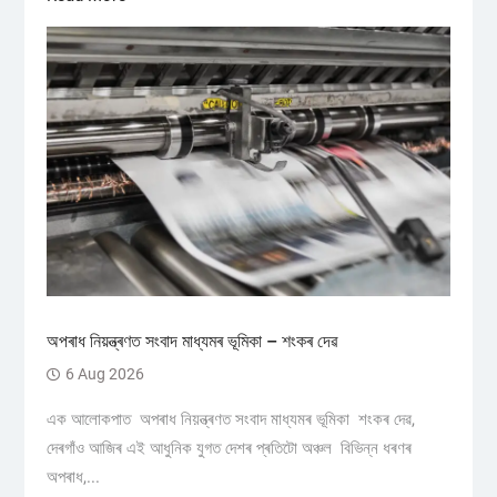
অপৰাধ নিয়ন্ত্ৰণত সংবাদ মাধ্যমৰ ভূমিকা – শংকৰ দেৱ
6 Aug 2026
এক আলোকপাত অপৰাধ নিয়ন্ত্ৰণত সংবাদ মাধ্যমৰ ভূমিকা শংকৰ দেৱ,
দেৰগাঁও আজিৰ এই আধুনিক যুগত দেশৰ প্ৰতিটো অঞ্চল বিভিন্ন ধৰণৰ
অপৰাধ,...