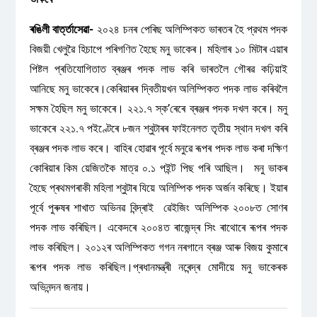
ৰঙিলী বাৰ্ত্তাসেৱা-
২০২৪ চনৰ পেৰিছ অলিম্পিকত ভাৰতৰ হৈ প্রথম পদক
বিজয়ী খেলুৱৈ হিচাপে পৰিগণিত হৈছে মনু ভাকেৰ। মহিলাৰ ১০ মিটাৰ এয়াৰ
পিষ্টল প্ৰতিযোগিতাত ব্ৰঞ্জৰ পদক লাভ কৰি ভাৰতলৈ গৌৰৱ কঢ়িয়াই
আনিছে মনু ভাকেৰে।কেৰিয়াৰৰ দ্বিতীয়খন অলিম্পিকত পদক লাভ কৰিবলৈ
সক্ষম হৈছিল মনু ভাকেৰে। ২২১.৭ স্ক’ৰেৰে ব্ৰঞ্জৰ পদক দখল কৰে। মনু
ভাকেৰে ২২১.৭ পইণ্টেৰে ৮জন শ্বুটাৰৰ ফাইনেলত তৃতীয় স্থান দখল কৰি
ব্ৰঞ্জৰ পদক লাভ কৰে। বাহিৰ হোৱাৰ পূৰ্বে মনুৱে ৰূপৰ পদক লাভ কৰা দক্ষিণ
কোৰিয়াৰ কিম য়েজিতকৈ মাত্র ০.১ পইন্ট পিছ পৰি আছিল। মনু ভাকৰ
হৈছে প্ৰথমগৰাকী মহিলা শ্বুটাৰ যিয়ে অলিম্পিক পদক অৰ্জন কৰিছে। ইয়াৰ
পূৰ্বে পুৰুষৰ শাখাত অভিনৱ বিন্দ্ৰাই ৱেইজিং অলিম্পিক ২০০৮ত সোণৰ
পদক লাভ কৰিছিল। একেদৰে ২০০৪ত ৰাজেন্দ্ৰ সিং ৰাথোৰে ৰূপৰ পদক
লাভ কৰিছিল। ২০১২ৰ অলিম্পিকত গগন নৰগানে ব্ৰঞ্জ আৰু বিজয় কুমাৰে
ৰূপৰ পদক লাভ কৰিছিল।প্ৰধানমন্ত্ৰী নৰেন্দ্ৰ মোদীয়ে মনু ভাকেৰক
অভিনন্দন জনায়।