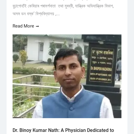
বুঢ়াগোহাঁই কেৰিয়াৰ পৰামৰ্শদাতা তথা মুৰব্বী, যান্ত্রিক অভিযান্ত্রিক বিভাগ,
অসম ডন বস্ক’ বিশ্ববিদ্যালয় ,...
Read More
Dr. Binoy Kumar Nath: A Physician Dedicated to