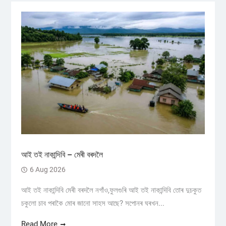
আই তই নাকান্দিবি – মেৰী বৰদলৈ
6 Aug 2026
আই তই নাকান্দিবি মেৰী বৰদলৈ নগাঁও,ফুলগুৰি আই তই নাকান্দিবি তোৰ দুচকুত
চকুলো চাব পৰাকৈ মোৰ জানো সাহস আছে? সপোনৰ ঘৰখন...
Read More