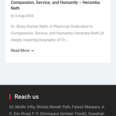
Compassion, Service, and Humanity – Heramba
Nath
6 Aug 2026
Dr. Binoy Kumar Nath: A Physician Dedicated to
Compassion, Service, and Humanity Heramba Nath (A
deeply inspiring biography of Dr....
Read More
Reach us
62, Medhi Villa, Shitala Mandir Path, Fatasil Manpara, A.
K. Dev Road, P. O. Dhirenpara (Ambari Tiniali), Guwahati