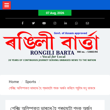
Skip
to
07 Aug, 2026
content
Facebook
Twitter
Youtube
Instagram
LinkedIn
Whatsapp
Email
Home
Sports
পেৰিছ অলিম্পকত ভাৰতৰ হৈ প্ৰথমটো পদক অৰ্জন কৰিলে শ্বুটাৰ মনু ভাকৰে
পেৰিছ অলিম্পকত ভাৰতৰ হৈ প্ৰথমটো পদক অৰ্জন