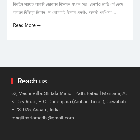
বিৰতিৰ সময়ত আৰক্ষী জোৱানৰ বিনোদন শংকৰ দেৱ, দেৰগাঁও জাতি ধৰ্ম ভেদে
অসমৰ বিভিন্ন জিলাৰ পৰা গোলাঘাট জিলাৰ দেৰগাঁও আৰক্ষী প্ৰশিক্ষণ...
Read More
Reach us
62, Medhi Villa, Shitala Mandir Path, Fatasil Manpara, A.
K. Dev Road, P. O. Dhirenpara (Ambari Tiniali), Guwahati
– 781025, Assam, India
rongilibartamedhi@gmail.com