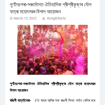
পুৰ্ণদৈচপৰা-সৰুদৌলত ঐতিহাসিক শ্ৰীশ্ৰীকৃষ্ণৰ দৌল
যাত্ৰা মহোৎসৱৰ বিশাল আয়োজন
March 13, 2022
Rongili Barta
পুৰ্ণদৈচপৰা-সৰুদৌলত ঐতিহাসিক শ্ৰীশ্ৰীকৃষ্ণৰ দৌল যাত্ৰা মহোৎসৱৰ
বিশাল আয়োজন
ৰঙিলী বাৰ্ত্তাসেৱা-
চ’ত মাহৰ আবিৰ সনা ৰাঙলী দিনত অইন বেলিৰ দৰে