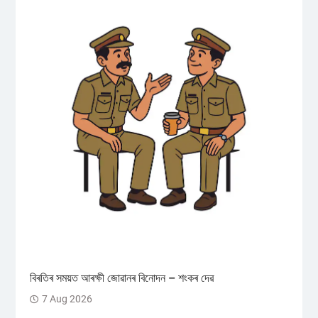
বিৰতিৰ সময়ত আৰক্ষী জোৱানৰ বিনোদন – শংকৰ দেৱ
7 Aug 2026