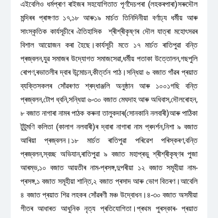
এইবেলিও ধৰ্মপ্ৰাণ ৰাইজৰ সহযোগিতাত পূৰ্ণদৈচপৰা (লহকৰপাৰা)সৰুদৌল
মন্দিৰৰ প্ৰাঙ্গণত ১৭,১৮ আৰু১৯ মাৰ্চত তিনিদিনীয়া বৰ্ণাঢ্য ধৰ্মীয় আৰু
সাংস্কৃতিক কাৰ্যসূচীৰে ঐতিহাসিক শ্ৰীশ্ৰীকৃষ্ণৰ দৌল যাত্ৰা মহোৎসৱৰ
বিশাল আয়োজন কৰা হৈছে।কাৰ্যসূচী মতে ১৭ মাৰ্চত ৰাতিপুৱা বন্তি
প্ৰজ্বলন,যুৱ সমাজৰ উদ্যোগত সমাজসেৱা,ধৰ্মীয় পতাকা উত্তোলন,গছপুলি
ৰোপণ,ৰভাতলীৰ দ্বাৰ উন্মোচন,কীৰ্ত্তন পাঠ।সন্ধিয়া ৬ বজাত গাঁৱৰ প্ৰয়াত
ব্যক্তিসকলৰ সোঁৱৰণত শ্ৰদ্ধাঞ্জলি অনুষ্ঠান আৰু ১০০১গছি বন্তি
প্ৰজ্বলন,টোপ ধ্বনি,সন্ধিয়া ৬-৩০ বজাত মেঘদাহ আৰু অধিবাস,দৌলৰোহন,
৮ বজাত নাগাৰা নামৰ পাঠক কৰুনা তালুকদাৰ(সোনকানি নলবাৰী)আৰু পাঠিকা
টুটুমণি কলিতা (কালাগ নলবাৰী)ৰ দ্বাৰা নাগাৰা নাম প্ৰদৰ্শন,নিশা ৯ বজাত
আৰিয়া প্ৰজ্বলন।১৮ মাৰ্চত ৰাতিপুৱা পৰিৱেশ পৰিস্কৰণ,বন্তি
প্ৰজ্বলন,স্বচ্ছ অভিযান,ৰাতিপুৱা ৯ বজাত মহাপ্ৰভু শ্ৰীশ্ৰীকৃষ্ণৰ পুজা
আৰম্ভ,১০ বজাত আয়তীৰ নাম-প্ৰসঙ্গ,দুপৰীয়া ১২ বজাত সমূহীয়া নাম-
প্ৰসঙ্গ,১ বজাত সমূহীয়া শান্তি,২ বজাত প্ৰসাদ আৰু ভোগ বিতৰণ।আবেলি
৪ বজাত প্ৰয়াত শিৱ লহকৰ সোঁৱৰণী মঞ্চ উদ্বোধন।৪-৩০ বজাত অসমীয়া
গীতৰ আধাৰত আধুনিক নৃত্য প্ৰতিযোগিতা।প্ৰথম পুৰস্কাৰ- প্ৰয়াত