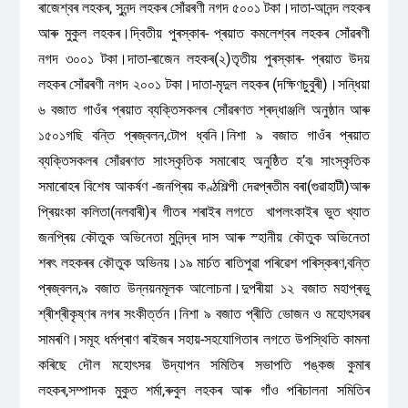
ৰাজেশ্বৰ লহকৰ, সুনন্দ লহকৰ সোঁৱৰণী নগদ ৫০০১ টকা।দাতা-আনন্দ লহকৰ
আৰু মুকুল লহকৰ।দ্বিতীয় পুৰস্কাৰ- প্ৰয়াত কমলেশ্বৰ লহকৰ সোঁৱৰণী
নগদ ৩০০১ টকা।দাতা-ৰাজেন লহকৰ(২)তৃতীয় পুৰস্কাৰ- প্ৰয়াত উদয়
লহকৰ সোঁৱৰণী নগদ ২০০১ টকা।দাতা-মৃদুল লহকৰ (দক্ষিণচুবুৰী)।সন্ধিয়া
৬ বজাত গাওঁৰ প্ৰয়াত ব্যক্তিসকলৰ সোঁৱৰণত শ্ৰদ্ধাঞ্জলি অনুষ্ঠান আৰু
১৫০১গছি বন্তি প্ৰজ্বলন,টোপ ধ্বনি।নিশা ৯ বজাত গাওঁৰ প্ৰয়াত
ব্যক্তিসকলৰ সোঁৱৰণত সাংস্কৃতিক সমাৰোহ অনুষ্ঠিত হ’ব৷ সাংস্কৃতিক
সমাৰোহৰ বিশেষ আকৰ্ষণ -জনপ্ৰিয় কণ্ঠশিল্পী দেৱপ্ৰতীম বৰা(গুৱাহাটী)আৰু
প্ৰিয়ংকা কলিতা(নলবাৰী)ৰ গীতৰ শৰাইৰ লগতে খাপলংকাইৰ ভুত খ্যাত
জনপ্ৰিয় কৌতুক অভিনেতা মুনিন্দ্ৰ দাস আৰু স্হানীয় কৌতুক অভিনেতা
শৰৎ লহকৰৰ কৌতুক অভিনয়।১৯ মাৰ্চত ৰাতিপুৱা পৰিৱেশ পৰিস্কৰণ,বন্তি
প্ৰজ্বলন,৯ বজাত উন্নয়নমূলক আলোচনা।দুপৰীয়া ১২ বজাত মহাপ্ৰভু
শ্ৰীশ্ৰীকৃষ্ণৰ নগৰ সংকীৰ্ত্তন।নিশা ৯ বজাত প্ৰীতি ভোজন ও মহোৎসৱৰ
সামৰণি।সমূহ ধৰ্মপ্ৰাণ ৰাইজৰ সহায়-সহযোগিতাৰ লগতে উপস্থিতি কামনা
কৰিছে দৌল মহোৎসৱ উদ্‌যাপন সমিতিৰ সভাপতি পঙ্কজ কুমাৰ
লহকৰ,সম্পাদক মুকুত শৰ্মা,ৰুবুল লহকৰ আৰু গাঁও পৰিচালনা সমিতিৰ