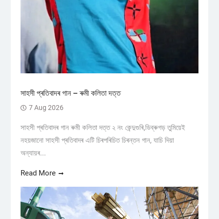
সাহসী প্ৰতিবাদৰ গান – ৰুমী কলিতা দত্ত
7 Aug 2026
সাহসী প্ৰতিবাদৰ গান ৰুমী কলিতা দত্ত ২ নং কেন্দুগুৰি,ডিব্ৰুগড় তুমিয়েই
নহয়জানো সাহসী প্ৰতিবাদৰ এটি চিৰপৰিচিত চিৰন্তন গান, যাচি দিয়া
অন্যায়ৰ...
Read More