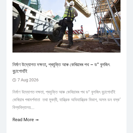
নিৰ্মাণ উদ্যোগত দক্ষতা, প্ৰযুক্তি আৰু কেৰিয়াৰৰ পথ – ড° বুলজিৎ
বুঢ়াগোহাঁই
7 Aug 2026
নিৰ্মাণ উদ্যোগত দক্ষতা, প্ৰযুক্তি আৰু কেৰিয়াৰৰ পথ ড° বুলজিৎ বুঢ়াগোহাঁই
কেৰিয়াৰ পৰামৰ্শদাতা তথা মুৰব্বী, যান্ত্রিক অভিযান্ত্রিক বিভাগ, অসম ডন বস্ক’
বিশ্ববিদ্যালয়...
Read More