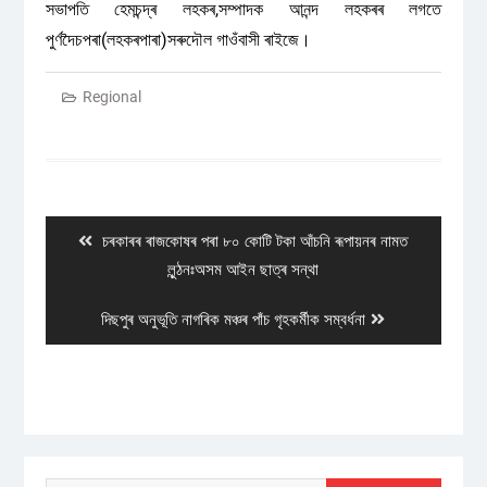
সভাপতি হেমচন্দ্ৰ লহকৰ,সম্পাদক আনন্দ লহকৰৰ লগতে
পুৰ্ণদৈচপৰা(লহকৰপাৰা)সৰুদৌল গাওঁবাসী ৰাইজে।
Regional
Post
navigation
Previous
চৰকাৰৰ ৰাজকোষৰ পৰা ৮০ কোটি টকা আঁচনি ৰূপায়নৰ নামত
post:
লুন্ঠনঃঅসম আইন ছাত্ৰ সন্থা
Next
দিছপুৰ অনুভূতি নাগৰিক মঞ্চৰ পাঁচ গৃহকৰ্মীক সম্বৰ্ধনা
post: