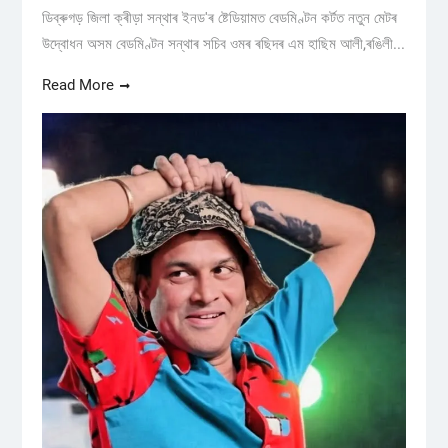
ডিব্ৰুগড় জিলা ক্ৰীড়া সন্থাৰ ইনড'ৰ ষ্টেডিয়ামত বেডমিণ্টন কৰ্টত নতুন মেটৰ
উদ্বোধন অসম বেডমিণ্টন সন্থাৰ সচিব ওমৰ ৰছিদৰ এম হাছিম আলী,ৰঙিলী...
Read More