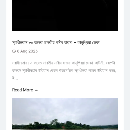
স্বাধীনতাৰ ৮০ বছৰত ভাৰতীয় নাৰীৰ যাত্ৰা – কানুপ্ৰিয়া ডেকা
8 Aug 2026
স্বাধীনতাৰ ৮০ বছৰত ভাৰতীয় নাৰীৰ যাত্ৰা কানুপ্ৰিয়া ডেকা হাউলী, বৰপেটা
ভাৰতৰ স্বাধীনতাৰ ইতিহাস কেৱল ৰাজনৈতিক স্বাধীনতা লাভৰ ইতিহাস নহয়;
ই...
Read More