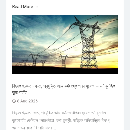
Read More
বিদ্যুৎ খণ্ডত দক্ষতা, প্ৰযুক্তি আৰু কৰ্মসংস্থাপনৰ সুযোগ – ড° বুলজিৎ
বুঢ়াগোহাঁই
8 Aug 2026
বিদ্যুৎ খণ্ডত দক্ষতা, প্ৰযুক্তি আৰু কৰ্মসংস্থাপনৰ সুযোগ ড° বুলজিৎ
বুঢ়াগোহাঁই কেৰিয়াৰ পৰামৰ্শদাতা তথা মুৰব্বী, যান্ত্রিক অভিযান্ত্রিক বিভাগ,
অসম ডন বস্ক’ বিশ্ববিদ্যালয়...