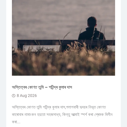
অস্তিত্বৰ কোণত তুমি – শচীন্দ্ৰ কুমাৰ দাস
8 Aug 2026
অস্তিত্বৰ কোণত তুমি শচীন্দ্ৰ কুমাৰ দাস,পলাশবাৰী হৃদয়ৰ নিভৃত কোণত
কাৰোবাৰ নামাংকন হয়তো সহজসাধ্য, কিন্তু আত্মাই স্পৰ্শ কৰা প্ৰেমক বিলীন
কৰা...