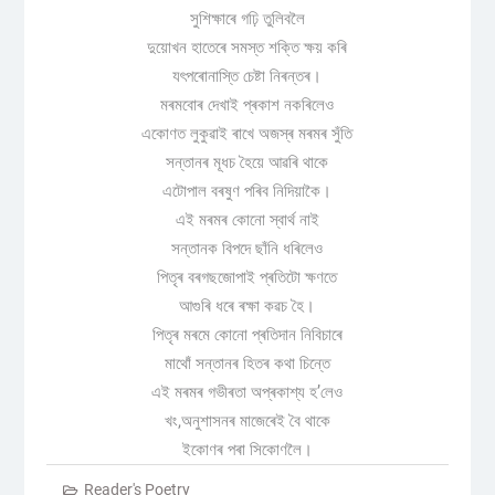
সুশিক্ষাৰে গঢ়ি তুলিবলৈ
দুয়োখন হাতেৰে সমস্ত শক্তি ক্ষয় কৰি
যৎপৰোনাস্তি চেষ্টা নিৰন্তৰ।
মৰমবোৰ দেখাই প্ৰকাশ নকৰিলেও
একোণত লুকুৱাই ৰাখে অজস্ৰ মৰমৰ সুঁতি
সন্তানৰ মূধচ হৈয়ে আৱৰি থাকে
এটোপাল বৰষুণ পৰিব নিদিয়াকৈ।
এই মৰমৰ কোনো স্বাৰ্থ নাই
সন্তানক বিপদে ছাঁনি ধৰিলেও
পিতৃৰ বৰগছজোপাই প্ৰতিটো ক্ষণতে
আগুৰি ধৰে ৰক্ষা কৱচ হৈ।
পিতৃৰ মৰমে কোনো প্ৰতিদান নিবিচাৰে
মাথোঁ সন্তানৰ হিতৰ কথা চিন্তে
এই মৰমৰ গভীৰতা অপ্ৰকাশ্য হ’লেও
খং,অনুশাসনৰ মাজেৰেই বৈ থাকে
ইকোণৰ পৰা সিকোণলৈ।
Reader's Poetry