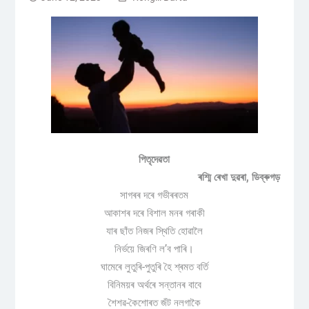
পিতৃদেৱতা
ৰশ্মি ৰেখা দুৱৰা, ডিব্ৰুগড়
সাগৰৰ দৰে গভীৰৰতম
আকাশৰ দৰে বিশাল মনৰ গৰাকী
যাৰ ছাঁত নিজৰ স্থিতি হোৱালৈ
নিৰ্ভয়ে জিৰণি ল’ব পাৰি।
ঘামেৰে লুতুৰি-পুতুৰি হৈ শ্ৰমত বৰ্তি
বিনিময়ৰ অৰ্থৰে সন্তানৰ বাবে
শৈশৱ-কৈশোৰত জঁট নলগাকৈ