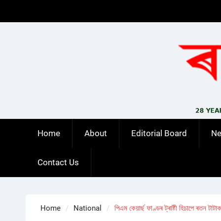
Skip
to
content
Home
About
Editorial Board
N
Contact Us
Home
National
পিএম কেয়াৰ্ছ ফাণ্ডৰ ট্ৰাষ্টী হিচাপে ৰতন টাট