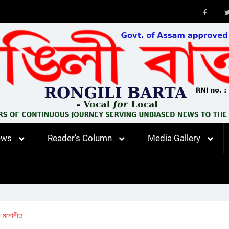
Faceb
ews
Reader’s Column
Media Gallery
াক মনোনীত