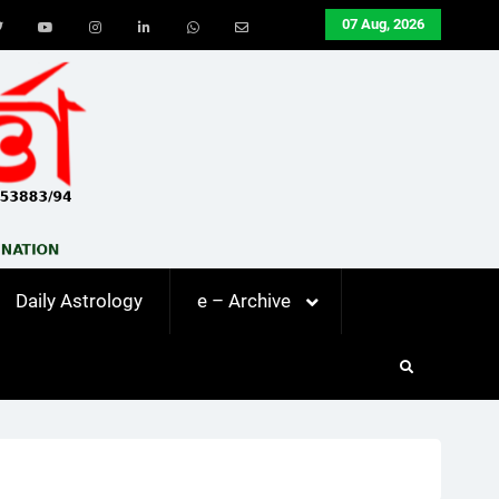
07 Aug, 2026
ook
Twitter
Youtube
Instagram
LinkedIn
Whatsapp
Email
Daily Astrology
e – Archive