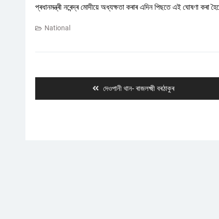
প্ৰধানমন্ত্ৰী নৰেন্দ্ৰ মোদীয়ে অধ্যক্ষতা কৰাৰ এদিন পিছতে এই ঘোষণা কৰা হ
National
Post
navigation
Previous
দেওপানী থান- ৰাজলক্ষ্মী বৰঠাকুৰ
post: