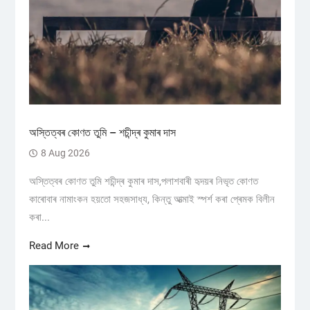
অস্তিত্বৰ কোণত তুমি – শচীন্দ্ৰ কুমাৰ দাস
8 Aug 2026
অস্তিত্বৰ কোণত তুমি শচীন্দ্ৰ কুমাৰ দাস,পলাশবাৰী হৃদয়ৰ নিভৃত কোণত
কাৰোবাৰ নামাংকন হয়তো সহজসাধ্য, কিন্তু আত্মাই স্পৰ্শ কৰা প্ৰেমক বিলীন
কৰা...
Read More