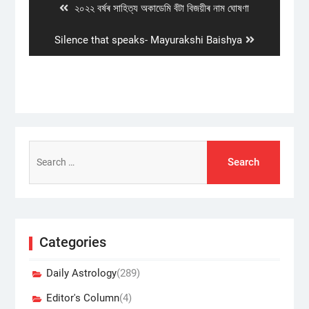
Previous
২০২২ বৰ্ষৰ সাহিত্য অকাডেমি বঁটা বিজয়ীৰ নাম ঘোষণা
post:
Next
Silence that speaks- Mayurakshi Baishya
post:
Search
for:
Categories
Daily Astrology
(289)
Editor's Column
(4)