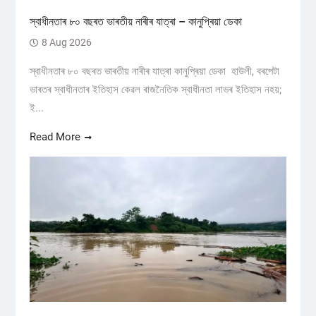
স্বাধীনতাৰ ৮০ বছৰত ভাৰতীয় নাৰীৰ যাত্ৰা – কানুপ্ৰিয়া ডেকা
8 Aug 2026
স্বাধীনতাৰ ৮০ বছৰত ভাৰতীয় নাৰীৰ যাত্ৰা কানুপ্ৰিয়া ডেকা হাউলী, বৰপেটা
ভাৰতৰ স্বাধীনতাৰ ইতিহাস কেৱল ৰাজনৈতিক স্বাধীনতা লাভৰ ইতিহাস নহয়;
ই...
Read More