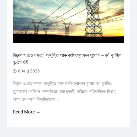
বিদ্যুৎ খণ্ডত দক্ষতা, প্ৰযুক্তি আৰু কৰ্মসংস্থাপনৰ সুযোগ – ড° বুলজিৎ
বুঢ়াগোহাঁই
8 Aug 2026
বিদ্যুৎ খণ্ডত দক্ষতা, প্ৰযুক্তি আৰু কৰ্মসংস্থাপনৰ সুযোগ ড° বুলজিৎ
বুঢ়াগোহাঁই কেৰিয়াৰ পৰামৰ্শদাতা তথা মুৰব্বী, যান্ত্রিক অভিযান্ত্রিক বিভাগ,
অসম ডন বস্ক’ বিশ্ববিদ্যালয়...
Read More